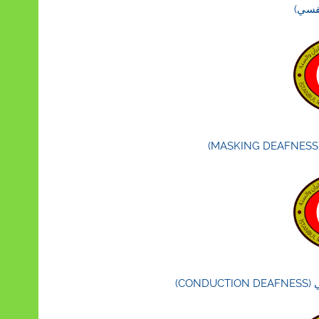
نفسي)
CO)