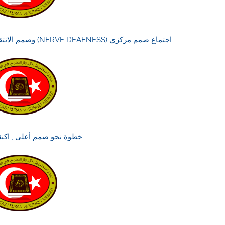
اجتماع صمم مركزي (NERVE DEAFNESS) وصمم الانتقال الصوتي (CONDUCTION DEAFNESS)
خطوة نحو صمم أعلى , اكن