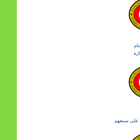
ام
ارة
م على سمعهم