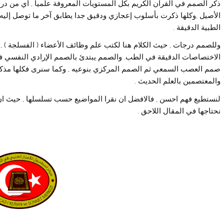
ذكر الصمم في القرآن الكريم بكل المستويات المعروفة علميا , أي من د
الأصيل ,وكلها ذكرت بأسلوب إعجازي ودقيق جدا يطابق آخر ما توصل إليه 
الطبية الدقيقة .
وللصمم درجات , حيث الكلام هنا لكتب علم وظائف الأعضاء ( الفسلجة ) , 
الاختصاصات الدقيقة في الطب. والصمم يبتدئ بالصمم الإرادي النفسي فال
صمم العصب السمعي ثم الصمم المركزي بنوعيه , وكما سنرى فكلها مذكو
والمعتصمين بالعلم الحديث .
لنستطيع فهم احسن , فالافضل ان نقرا المواضيع حسب تسلسلها , حيث ان 
نحتاجها في المقال اللاحق .