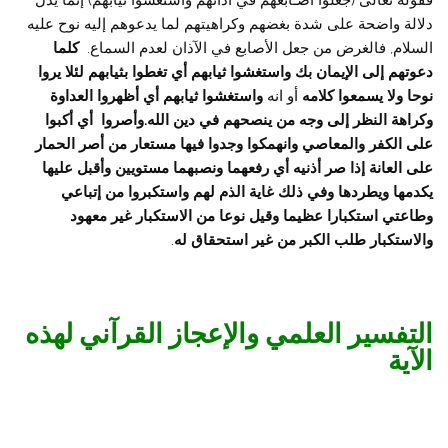
دلالة واضحة على شدة بغضهم وكراهيتهم لما يدعوهم إليه نوح عليه
السلام, فالغرض من جعل الأصابع في الآذان لعدم السماع.
كلما
دعوتهم إلى الإيمان بك واستغشوا ثيابهم أي تغطوا بثيابهم لئلا يروا
نوحا ولا يسمعوا كلامه
أو انه
واستغشوا ثيابهم أي أظهروا العداوة
وكراهة النظر إلى وجه من ينصحهم في دين الله.وأصروا أي أكبوا
على الكفر والمعاصي وانهمكوا وجدوا فيها مستعار من أصر الحمار
على العانة إذا صر أذنيه أي رفعهما ونصبهما مستويين وأقبل عليها
يكدمها ويطردها وفي ذلك غاية الذم لهم واستكبروا من إتباعي
وطاعتي استكبارا عظيما وقيل نوعا من الاستكبار غير معهود
والاستكبار طلب الكبر من غير استحقاق له
.
التفسير العلمي والإعجاز القرآني لهذه
الآية