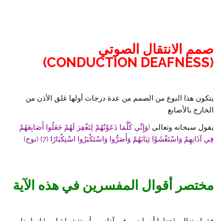
صمم الانتقال الصوتي
(CONDUCTION DEAFNESS)
يتكون هذا النوع من الصمم من عدة درجات أولها غلق الأذن من
الخارج بالأصابع
يقول سبحانه وتعالى
(وَإِنِّي كُلَّمَا دَعَوْتُهُمْ لِتَغْفِرَ لَهُمْ جَعَلُوا أَصَابِعَهُمْ
فِي آذَانِهِمْ وَاسْتَغْشَوْا ثِيَابَهُمْ وَأَصَرُّوا وَاسْتَكْبَرُوا اسْتِكْبَارًا (7) (نوح)
مختصر أقوال المفسرين في هذه الآية
فقوله تعالى (جعلوا أصـابعهم في آذانهم وأستغشوا ثيابهم) إنما يدل