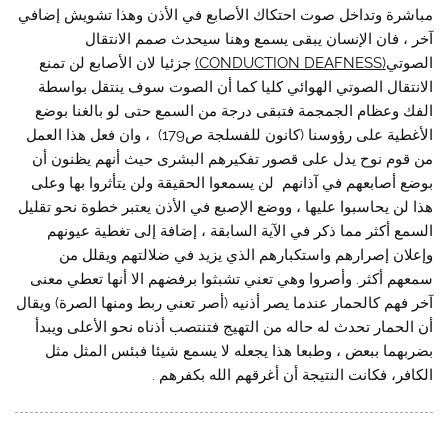
مباشرة وتداخل صوت احتكاك الأصابع في الأذن وهذا تشويش إضافي
آخر ، فان الإنسان يبقى يسمع وهنا سيحدث صمم الانتقال
الصوتي
(
CONDUCTION DEAFNESS
)
جزئيا لان الأصابع لن تمنع
الانتقال الصوتي الهوائي كليا كما أن الصوت سوف ينتقل بواسطة
الفك وعظام الجمجمة فتبقى درجة من السمع حتى لو بالغنا بوضع
الأغطية على رؤوسنا (كانون للفسلجة ص179) ، وان فعل هذا العمل
من قوم نوح يدل على قصور تفكيرهم البشرى حيث أنهم يظنون أن
بوضع أصابعهم في آذانهم لن يسمعوا الحقيقة ولن يتأثروا بها وعلى
هذا لن يحاسبوا عليها ، ووضع الإصبع في الأذن يعتبر خطوة نحو تقليل
السمع أكثر مما ذكر في الآية السابقة ، إضافة إلى تغطية عيونهم
وإعلان إصرارهم واستكبارهم الذي يزيد في ضلالتهم ويقلل من
سمعهم أكثر. وأصروا وهي تعني تشبثوا برفضهم الا أنها تعطي معنى
آخر فهم كالحمار عندما يصر أذنيه (أصر تعني ربط ومنها الصرة) ويقال
أن الحمار تحدث له حاله من التهيج فتنتصب أذناه نحو الأعلى ويبدأ
بضربهما ببعض ، وطبعا هذا يجعله لا يسمع شيئا فبئس المثل مثل
الكافر، فكانت النتيجة أن أغرقهم الله بكفرهم .