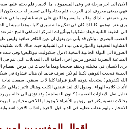
الاذن الى اخر مرحلة في وعى المسموع ، اما الابصار فلم يختم عليها سبحا
فهي بمعنى معروف لدى العرب ، فلم يحتاجوا الى تفسير له حيث يكون النظ
بغير حقيقتها ، لذلك وغالبا ما يفسرها الذي على عينه غشاوة بما في عقله
يرى عنزا توهمها كلبا اذا كان في تفكيره انه سيرى كلبا ، وهذا سببه ان 
الى الطبقة الثانية فيعاد تشكيلها وبتأثيرات المركز الدماغي (المخ ) ثم تع
العصب البصري ، ولكن قد يأتي من يقول ان عين الكافر صافية وليس عليه
الغشاوة الحقيقية والمؤثرة هي تبدء في الشبكية حيث هناك ثلاث تشكيلا
الصورة الى النواة الجانبية المخية (لاترل جنكيوليت نيوكليص) وفي ست
الدماغية البصرية فتتحور مرتين اخرى اضافة الى التعديلات التي تتم في ا
يرى الانسان في مخيلته ويعتقد صحيحا وهذا ما يحدث في مرض انفصام ال
العينية فيحدث التوهم، لكننا لم نكن نعرف قديما ان هناك غشاوة في شبكية
الله لكفرهم ) ستجعله يتوهم العنز فيراها كلبا لا بل سيقول سمعت نباحة 
لأثبات كلامه الهراء ، ويقول لك لقد عضني الكلب .وهناك تأثير دماغي ع
تقليل نقل الايعازات العصبية ( كانون للفسلجة ) وقد تؤدى الى حاله من ردائ
بحالات نفسية يكثر فيها رؤيتهم للأشياء لا وجود لها الا في مخيلتهم الم
الانتحار ، ولهم عذاب عظيم في الدنيا قبل الاخرة ولعذاب الاخرة اشد وابقى
اقوال المفسرين لمن يح