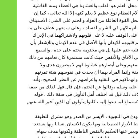
 محل العلم هو القلب والغشاوة هي الغطاء ومنه الغاشية
 العظام نوع عظيم لا يعلم كنهه إلا الله تعالى ، كما إن
محل القوة العاقلة من الفؤاد والختم على الشيء الاستيثاق
هي انهماكهم في الشر والفساد ، وعلى سمعهم عطف على ما
لى الوقف عليه لا على قلوبهم ولاشتراكهما في الإدراك
 قلوبهم للإيذان بأنها الأصل في عدم الإيمان وللإشعار بأن
عليه ختم عليها بل هي مختومة بختم على حدة ، والسمع
ة في الآفاق والأنفس حيث كانت مستمرة كان تعامهم من ذلك
سمعهم وعلى أبصارهم غشاوة فهم لا يبصرون هدى ولا
يقة وإنما المراد بهما أن يحدث في نفوسهم هيئة تمرنهم
نهماكهم في التقليد وإعراضهم عن النظر الصحيح ،وأنه
 عليه وسلم ،وقالوا عن الختم، فإن قال فهل لذلك من صفة
لاف ذلك قيل قد اختلف أهل التأويل في صفة ذلك ، قوله
ماع لما دعوا إليه ، كانوا يتأولون أن الذين أخبر الله عنهم
دع في التجويف الايسر من الصدر وهو مشرق اللطيفة
 الأنوار الصمدانية وبها يكون الانسان إنسانا وبها يستعد
ويعبر عنها الحكيم بالنفس الناطقة ولكونها هدف سهام