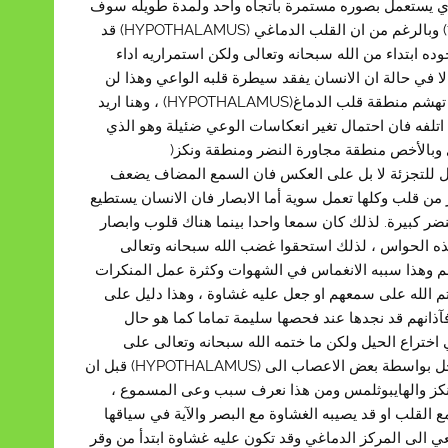
لذي يستعمل بصوره مستمرة باتجاه واحد ولمدة طويله سوف
يصل مع العمر الى درجة الاغلاق بهذا الاتجاه(كايتون وهل للفسلجه ص720) وبالرغم من ان القلب الدماغي (HYPOTHALAMUS) قد
ده ابتداء من الله سبحانه وتعالى ولكن استمراريه اداء
ا في حالة ان الانسان يفقد سيطرة قلبه الواعي وهذا لن
يحدث الا عند فقدان الوعي بالنوم واشباهه او قبل الموت بلحظات او عند تهشم منطقة قلب الدماغ(HYPOTHALAMUS) ، وهنا اريد
اتلفه فان احتمال تغير انعكاسات الوعي ضئيلة وهو الذي
وبالأخص منطقة مجاورة النضر ومنطقة ونكز(
وغير قابل للتجزئة لا بل على العكس فان السمع المضاف يضعف
1 ) اما القلوب فقلنا أنها اكثر من قلب وكلها تعمل سوية أما الابصار فان الانسان يستطيع
نضر كبيرة. لذلك كان سمعا واحدا بينما هناك قلوب وابصار
هذه الحواس ، لذلك استحقوا غضب الله سبحانه وتعالى
هم وهذا سببه الانغماس في الشهوات وكثرة عمل المنكرات
 الله على سمعهم او جعل عليه غشاوة ، وهذا دليل على
آذانهم قد نجدها عند فحصها سليمة تماما كما هو حال
ختراع الحيل ولكن ما ختمه الله سبحانه وتعالى على
سمعهم هو انهم لم يعودوا يفهموا او يعوا ما يسمعون ، حيث ان السمع يدخل بواسطة بعض الاعصاب الى (HYPOTHALAMUS) قبل ان
نكز والهايبوثلمس ومن هذا نعرف سبب وعى المسموع ،
 القلب او قد يصيبه الغشاوة مع البصر والآية في سياقها
عي الى المركز الدماغي وقد تكون عليه غشاوة ابتدأ من وقر