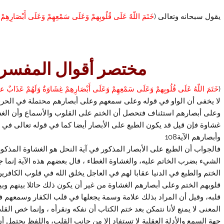
يقول سبحانه وتعالى (
خَتَمَ اللّهُ عَلَى قُلُوبِهمْ وَعَلَى سَمْعِهِمْ وَعَلَى أَبْصَارِهِم
مختصر أقوال المفسرين
(
خَتَمَ اللّهُ عَلَى قُلُوبِهمْ وَعَلَى سَمْعِهِمْ وَعَلَى أَبْصَارِهِمْ غِشَاوَةٌ وَلَهُمْ عَذَابٌ 
لا يخفى أن الواو في قوله وعلى سمعهم وعلى أبصارهم محتملة في الحرفي
وعلى أبصارهم استئناف فتحصل أن الختم على القلوب والأسماع وأن الغ
غشاوة فإن قيل قد يكون الطبع على الأبصار أيضا كما في قوله تعالى في 
وأبصارهم الآية108
فالجواب أن الطبع على الأبصار المذكور في آية النحل هو الغشاوة المذكو
الشيء بضرب الخاتم عليه، والغشاوة الغطاء ، قال بعضهم هذه الآية إنما
الختم والطبع في الدنيا عقابا لهم في العاجل يخلق الله في قلوب الكافرين
قلوبهم الختم وعلى أبصارهم الغشاوة من غير أن يكون ذلك حائلا بينهم وبين
قلبه، وقيل أن المراد بذلك علامة وسمة يجعلها في قلب الكفار وسمعهم فتس
المعنى لا يمنع لأنا نتمكن بعد ختم الكتاب أن نفكه ونقرأه ، وإنما خص القل
جهة السمع والأدلة العقلية لا تستفاد إلا من جانب القلب، واللفظ يحتمل 