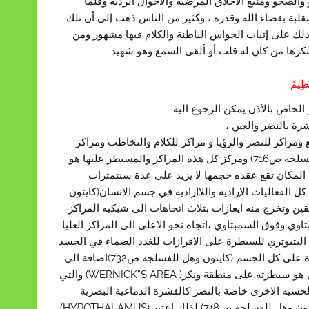
لصحو ومنبع الأخلاق المرضية والأحوال الردية وقلما
بة بقضاء الله وقدره ، وكثير من الناس ذهب إلى أن تلك
ذلك على إثبات الحواس الباطنة والكلام فيها مشهور ومن
ينكرها من كان له قلب أو ألقى السمع وهو شهيد
عظِيمٌ
 الخاص بالأذن يمكن الرجوع اليه.
رة بالنضر والعين ،
ع ومراكز للنضر والرؤيا و مراكز للكلام والتخاطب ومراكز
للشم والتذوق وهكذا، وهناك مراكز للتنسيق بين الحواس (كايتون وهل للفسلجة ص716) ومركز كل هذه المراكز والمسيطر عليها هو
ويسمى (LIMBIC SYSTEM) وفي وسط هذا المكان تقع عقده حجمها لا يزيد على عدة سنتمترات
وهذا يقوم بالسيطرة على كل الفعاليات الإرادية واللاإرادية في جسم الانسان(كايتون
صل بكل (LIMBIC SYSTEM)كل اتصال بطريقين وتخرج منه ايعازات بثلاث اتجاهات الى شبكيه المراكز
وي وفوق السمبتاوي ،اتجاه نحو الاعلى الى المراكز العليا
ه البتيوتري للسيطرة على الافرازات للغدد الصماء في الجسد
كله فهذا الذي يسمى (HYPOTHALAMUS)يعادل 1% من الدماغ له سيطرة على كل الجسم (كايتون وهل للفسلجه ص732)اضافة الى
سيطرته على الكثير من الانفعالات ، ومن ضمن سيطرته على المخ الاعلى هو سيطرته على منطقة ونكز( WERNICK”S AREA) والتي
الحسيه الاخرى خاصة بالنضر كالقشرة الدماغية البصرية
والمنطقة المجاورة للبصرية والتي لها اهميه قصوى في وعي الابصار (كايتون وهل للفسلجه ص718) لذلك اعتبر (HYPOTHALAMUS)