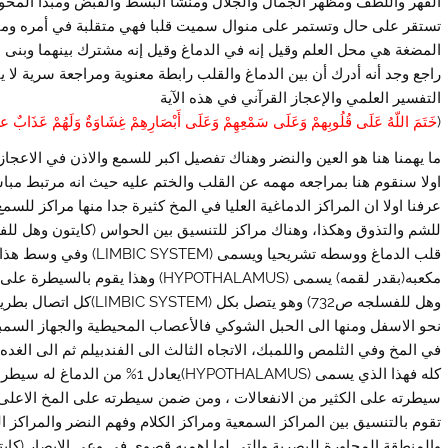
القهر واللطف ومظهر الجمال والجلال ومنشأ البسط والقبض ومبدأ المحو وا
تستقر على حال وتستمر على منوال سميت قلبا فهي متقلبة في أمره ومنقل
المضغة هي محل العلم وقيل إنه في الدماغ وقيل إنه مشترك بينهما وبنى 
راجع وجد أنه أدرك أن بين الدماغ والقلب رابطة معنوية ومراجعة سرية لا 
التفسير العلمي والإعجاز القرآني في هذه الآية
(
خَتَمَ اللّهُ عَلَى قُلُوبِهمْ وَعَلَى سَمْعِهِمْ وَعَلَى أَبْصَارِهِمْ غِشَاوَةٌ وَلَهُمْ عَذَابٌ 
ما يهمنا هنا هو العين والنضر وهناك تفصيل اكبر للسمع والاذن في الاعجاز
اولا سنقوم هنا بمراجعه مهمه عن القلب والختم عليه حيث انه مرتبط مباش
عرفنا اولا ان المراكز الدماغية العليا في المخ كثيرة جدا منها مراكز للسم
قلب الدماغ ووسطه تشريحيا 
مكعبه(بقدر لقمه) يسمى (HYPOTHALAMUS) 
وهل للفسلجه ص732) وهو يت
نحو الاسفل ومنها الى الحبل الشوكي فالأعصاب المحيطية والجهاز السمبتا
في المخ وفي الثلمص واللمبك، الاتجاه الثالث الى الفندبيلم ثم الى الغد
تقوم بالتنسيق بين المراكز السمعية ومراكز الكلام وفهم النضر والمراكز 