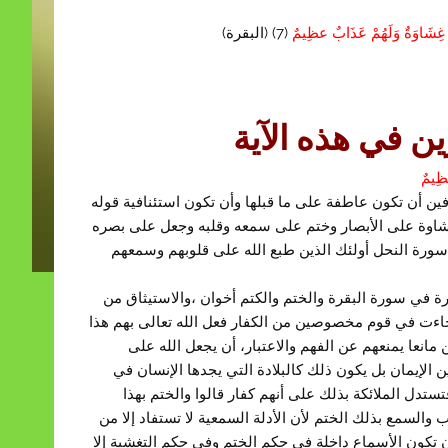
ْ غِشَاوَةٌ وَلَهُمْ عَذَابٌ عظِيمٌ
(7) (البقرة)
 في هذه الآية
عظِيمٌ
ن أن تكون عاطفة على ما قبلها وأن تكون استئنافية قوله
شاوة على الأبصار وختم على سمعه وقلبه وجعل على بصره
سورة النحل أولئك الذين طبع الله على قلوبهم وسمعهم
رة في سورة البقرة والختم والكتم أخوان ،والاستيثاق من
 جاءت في قوم مخصوصين من الكفار فعل الله تعالى بهم هذا
 مانعا يمنعهم عن الفهم والاعتبار، أن يجعل الله على
 الإيمان بل يكون ذلك كالبلادة التي يجدها الإنسان في
تدل الملائكة بذلك على أنهم كفار قالوا والختم بهذا
ب والسمع بذلك الختم لأن الأدلة السمعية لا تستفاد إلا من
أن تكون الأسماع داخلة في حكم الختم وفي حكم التغشية إلا