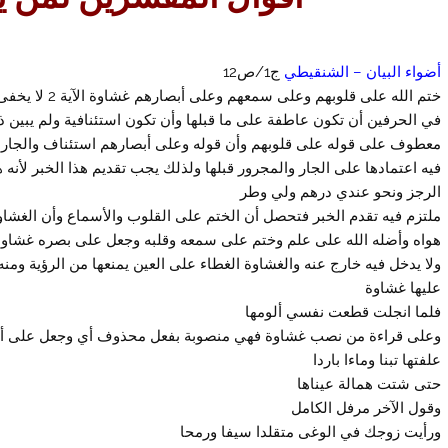
أضواء البيان – الشنقيطي
ج1/ص12
ختم الله على ق
في الحرفين أن تكون عاطفة على ما قبلها وأن تكون استئنافية ولم يبين
معطوف على قوله على قلوبهم وأن قوله وعلى أبصارهم استئناف والجار وال
فيه اعتمادها على الجار والمجرور قبلها ولذلك يجب تقديم هذا الخبر لأنه ه
الرجز ونحو عندي درهم ولي وطر
ملتزم فيه تقدم الخبر فتحصل أن الختم على القلوب والأسماع وأن الغشاوة
هواه وأضله الله على علم وختم على سمعه وقلبه وجعل على بصره غشاوة 
ولا يدخل فيه خارج عنه والغشاوة الغطاء على العين يمنعها من الرؤية ومن
عليها غشاوة
فلما انجلت قطعت نفسي ألومها
وعلى قراءة من نصب غشاوة فهي منصوبة بفعل محذوف أي وجعل على أبصا
علفتها تبنا وماءا باردا
حتى شتت همالة عيناها
وقول الآخر مرفل الكامل
ورأيت زوجك في الوغى متقلدا سيفا ورمحا