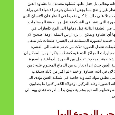
نه وتعالى بل جعل عليها غشاوة معتمة .اما غشاوة العين
ر غير واضح مما يجعل الانسان يتوهم الاشياء التي يراها
 ، مثلا على ذلك اذا كان ضعيفا في النظر فان الانسان الذى
الصورة التي تنشأ في الشبكية تنتقل من طبقة المستلمات
دل في الطبقة الثالثة قبل ذهابها الى المخ كإيعازات في
ا أي غشاوة ويمكن ان يرى راس النملة ، وهذا صحيح لان
ت جديده للصورة المستلمة في العشرة طبقات ،ثم تنتقل
 طبقات تتعدل الصورة ثلاث مرات ثم تذهب الى القشرة
لمجاورات للمراكز الدماغية كمنطقة ونكز ، ومن الممكن ان
شخصية، او يحدث تداخل بين الصورة الدماغية والصورة
 العين حيث ان الايعازات من الدماغ المختوم عليه ( من
( لان في اذنه غشاوة او ختم ) ثم اكثر من ذلك سيكذب
كسي يطلق مواد كيماويه خاصة في شبكية العين تؤدى الى
ة الصورة وقلة التركيز ، وهؤلاء الكفار كثيرا ما يصابون
ريضة وعقلهم السقيم وهم يتعذبون بذلك لدرجة تؤدى بهم الى
 .
ب الرجوع اليها