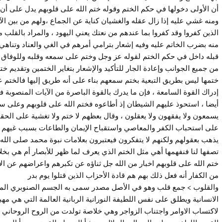
أن الأولى دخولها في حكم الختم وقوله ختم الله على قلوبهم يدل على أن
ومنه غشي عليه إذا زال عقله والغشيان كناية عن الجماع ،ولهم من بين الآلام
الذين كفروا وقد كفروا بما عندهم من نعتك يعني اليهود ، والمراد بالقلب 
منه بضرب الخاتم عليه وفيه إشعار بترامي أمرهم في الغي والعناد وتنا
قبله داخل في حكم الختم لقوله عز وجل وختم على سمعه وقلبه وللوفاق ع
من جميع الجوانب وإعادة الجار للتأكيد والإشعار بتغاير الختمين وتقديم ختم
ختمها ليس بطريق التبعية بختم سمعهم بناء على أنه طريق إليها فالختم 
إدراك القوة السامعة ، فإن ما يدرك بالقوة الباصرة من الآيات المنصوب
أيضا ، استحوذ عليهم الشيطان إذ أطاعوه فختم الله على قلوبهم وعلى 
يسمعون ولا يفقهون ولا يعقلون ، وقال بعظهم لا ختم ولا تغشية على الحق
على استحباب الكفر والمعاصي واستقباح الإيمان والطاعات بسبب غيهم وا
يذهب بعقولهم ولكنهم لا يتفكرون فيعتبرون بعلامات نبوة محمد صلى الله
تصفها لنا فنفهمها أهي مثل الختم الذي يعرف لما ظهر للأبصار أم هي بخ
ختم الله على قلوبهم اخبار من الله جل ثناؤه عن تكبرهم واعراضهم عن الاست
من الكفار أنه فعل ذلك بهم هم قادة الأحزاب الذين قتلوا يوم بدر
والقلوب > جمع قلب وهو في الأصل مصدر سمى به الجسم الصنوبري المو
الانسانية ويطلق على نفس اللطيفة النورانية الربانية العالمة التي هي مهبط
لاكتساب الاوامر واجتناب الزواجر وهي خلاصة تولدت من الروح الروحاني 