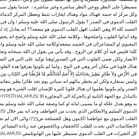
مسيطرا على النظر ووعي النظر مباشرة وغير مباشره ، .عندما يقول سبحان
القلب الدموي في الصدر ؟ يقول الرسول صلى الله عليه وسلم ( وان ف
الجس
وقد ابدلوا القلوب واصلحوها ، وكلامه صلى الله عليه وسلم واضح انه يخ
المعنوي او المشاعر(ان في الجسد مضغه)وكلامه صلى الله عليه وسلم و
كله) فليس فيه أي كلام عن الروح ، وقد يأتي من يقول ان الله سبحانه وتعا
الأبصار ولكن تعمى القلوب التي في الصدور)وهنا توكيد على التي في الص
هناك قلوبا في مكان آخر وهي في المخ ، ولما لم يكونوا يعرفوا هذه القلوب اعت
وليس بمنقاره ولكن لم يخطر ببالهم انه سياتي يوم نجد طائرا يطير بنفاثي
الصدر ولم يكونوا يعلموا ان هناك قلوبا كثيره للإنسان (قلب الشيء هو وس
به وهو يعدل علكه او ما يسمى لبانه او كما وصفه صلى الله عليه وسلم م
القلب الدموي مع عواطفنا (كا
الانعكاسات التي تحدث للقلب كالخفقان وبالخصوص عند زيادة المشاعر ج
كل التغيرات في القلب الدموي مسيطر عليها من الهابوثلمص (HYPOTHALAMUS) او قلب الدماغ (او ما يسمى تحت مهاد الدماغ) .