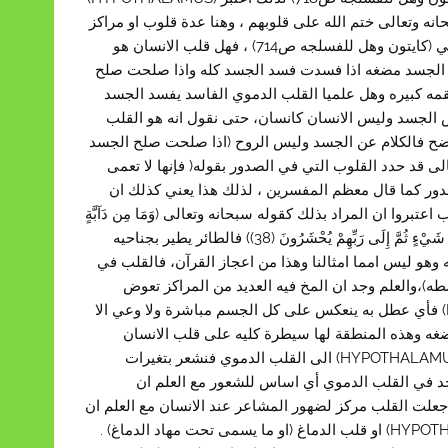
ه وتعالى ختم الله على قلوبهم ، وهنا عدة قلوب او مراكز
وكل مركز له ختمه ,فهناك مواد وهناك ايعازات تثبط وتعطل المركز الدماغي (كايتون وهل للفسلجه ص714) ، فهل قلب الانسان هو
ي الجسد مضغه اذا فسدت فسد الجسد كله واذا صلحت صلح
د كله الا وهي القلب )فهل القلب الدموي هو مضغه؟؟ انه يعادل 15 لقمه كبيره وهل علميا القلب الدموي الفاسد يفسد الجسد
ص الجسد وليس الانسان كانسان، حتى نقول انه هو القلب
اضح فالكلام عن الجسد وليس الروح (اذا صلحت صلح الجسد
لى قد حدد القلوب التي في الصدور بقوله( فإنها لا تعمى
دور كما قال معظم المفسرين ، لذلك هذا يعني كذلك ان
بروا ان المراد بذلك كقوله سبحانه وتعالى (وَمَا مِن دَآبَّةٍ
فِي الأَرْضِ وَلاَ طَائِرٍ يَطِيرُ بِجَنَاحَيْهِ إِلاَّ أُمَمٌ أَمْثَالُكُم مَّا فَرَّطْنَا فِي الكِتَابِ مِن شَيْءٍ ثُمَّ إِلَى رَبِّهِمْ يُحْشَرُونَ (38)) فالطائر يطير بجناحيه
ه وهو ليس امما امثالنا وهذا من اعجاز القرآن، فالقلب في
طه)،والعلم وجد ان المخ فيه العديد من المراكز تعوض
بالتبادل مع الجهة الثانية او بالحركة الى المجاورة الا (HYPOTHALAMUS) فأي عطل به ينعكس على كل الجسم مباشرة ولا وعي الا
ضغه وهذه المنطقة لها سيطرة كليه على قلب الانسان
الدموي السليم والانعكاس الذي يحدث من العواطف وجد انه يمر خلال (HYPOTHALAMUS) الى القلب الدموي فنشعر بتغيرات
يتون وهل للفسلجه ص733).والى الان لم نجد في القلب الدموي أي اساس للشعور مع العلم ان
علت القلب مركز لضهور المشاعر عند الانسان مع العلم ان