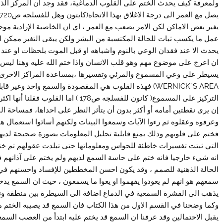
ولمعرفة كيف يحدث الختم على القلوب الدماغية، فقد وجد ان المركز ا
يغير بعض الاماكن لكن الامر يصعب مع العمر ، اي ان الخاصية الإرادية موجو
عمل ما يكسب ثبات للحالة المكتسبة من البشر ولكن يبقى التغير ممكن ال
ان اعرج على موضوع مهم وهو قلب الانسان واذا ختم الله عليه وهنا ليس 
يسيطر على وعي المسموع والمرئي وتفسيرها ،بمساعدة المراكز الاخرى 
WERNICK”S AREA) فهذه القلوب هي المقصودة والسمع واحد 
التركيز على المسموع( كانون للفسلجه ص78
إن يرى نقطتين أمامه أو أكثر بدون أن يتأثر النظر على احداها، فمساحة ال
وعرفوه وعقلوه ثم رءوا الآيات وسمعوا البينات ولكنهم أسائوا استعمال 
فختم على قلوبهم وذلك بمنع قابلية تحليل المعلومات بصورة صحيحة لدي
التي ثبتت تفسيرات خاطئة للحواس ومعلوماتها حتى تبلدت عقولهم ثم ختم
انه شيء خارجيا فانه ختم على حاسة السمع لديهم ولم يختم على آذانهم ف
الحالة الذهنية للصمم ، وقد يكون احسن المخططين للإفساد واحسنهم في ا
يذهب الى القشرة السمعية في الدماغ اضافة الى السيطرة بين منطقة و
وكما وضحنا في القسم الاول من هذا الكتاب فان السمع قد يصيبه الختم مع
يقبل الاحتمالين وقد عرفنا ان السمع قد يختم عليه ابتدأ من العصب السم