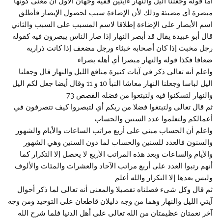
أما قوله وجعلنا اليل والنهار ءايتين ففيه وجهان الأول أن معنى كونها
مبصرة أي مضيئة وذلك لأن الإضاءة سبب لحصول الإبصار فأطلق
اسم الأبصار على الإضاءة إطلاقا لاسم المسبب على السبب والثاني
قال أبو عبيدة يقال قد أبصر النهار إذا صار الناس يبصرون فيه كقوله
رجل مخبث إذا كان أصحابه خبثاء ورجل مضعف إذا كانت ذراريه
ضعافا فكذا قوله والنهار مبصرا أي أهله بصراء
واعلم أنه تعالى ذكر في آيات كثيرة منافع الليل والنهار قال وجعلنا
اليل لباسا وجعلنا النهار معاشا النبأ 10 و 11 وقال أيضا جعل لكم اليل
والنهار لتسكنوا فيه ولتبتغوا من فضله القصص 73
ثم قال تعالى ولتبتغوا فضلا من ربكم أي لتبصروا كيف تتصرفون في
أعمالكم ولتعلموا عدد السنين والحساب
واعلم أن الحساب مبني على أربع مراتب الساعات والأيام والشهور
والسنون فالعدد للسنين والحساب لما دون السنين وهي الشهور
والأيام والساعات وبعد هذه المراتب الأربع لا يحصل إلا التكرار كما
أنهم رتبوا العدد على أربع مراتب الآحاد والعشرات والمئات والألوف
وليس بعدها إلا التكرار والله أعلم
ثم قال وكل شىء فصلناه تفصيلا والمعنى أنه تعالى لما ذكر أحوال
آيتي الليل والنهار وهما من وجه دليلان قاطعان على التوحيد ومن وجه
آخر نعمتان عظيمتان من الله تعالى على أهل الدنيا فلما شرح الله