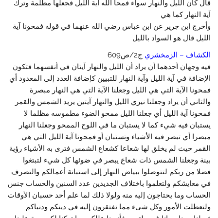
قال كان الليل والنهار سواء فمحا الله آية الليل فجعلها مظلمة وترك
آية النهار كما هي
وأخرج ابن جرير عن ابن عباس رضي الله عنهما في قوله فمحونا آية
الليل قال هو السواد بالليل
الكشاف – الزمخشري
ج2/ص609
فيه وجهان أحدهما أن يراد أن الليل والنهار آيتان في أنفسهما فتكون
الإضافة في آية الليل وآية النهار للتبيين كإضافة العدد إلى المعدود أي
فمحونا الآية التي هي الليل وجعلنا الآية التي هي النهار مبصرة
والثاني أن يراد وجعلنا نيري الليل والنهار آيتين يريد الشمس والقمر
فمحونا آية الليل أي جعلنا الليل ممحو الضوء مطموسه مظلما لا
يستبان فيه شيء كما لا يستبان ما في اللوح الممحو وجعلنا النهار
مبصرا أي تبصر فيه الأشياء وتستبان أو فمحونا آية الليل التي هي
القمر حيث لم يخلق لها شعاعا كشعاع الشمس فترى به الأشياء رؤية
بينة وجعلنا الشمس ذات شعاع يبصر في ضوئها كل شيء لتبتغوا
فضلا من ربكم لتتوصلوا ببياض النهار إلى استبانة أعمالكم والتصرف
في معايشكم ولتعلموا باختلاف الجديدين عدد السنين والحساب جنس
الحساب وما يحتاجون إليه منه ولولا ذلك لما علم أحد حسبان الأوقات
ولتعطلت الأمور وكل شىء مما تفتقرون إليه في دينكم ودنياكم