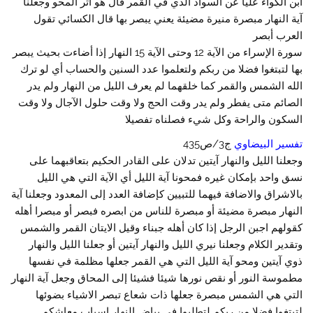
ابن الكواء عليا عن السواد الذي في القمر قال هو أثر المحو وجعلنا
آية النهار مبصرة منيرة مضيئة يعني يبصر بها قال الكسائي تقول
العرب أبصر
سورة الإسراء من الآية 12 وحتى الآية 15 النهار إذا أضاءت بحيث يبصر
بها لتبتغوا فضلا من ربكم ولتعلموا عدد السنين والحساب أي لو ترك
الله الشمس والقمر كما خلقهما لم يعرف الليل من النهار ولم يدر
الصائم متى يفطر ولم يدر وقت الحج ولا وقت حلول الآجال ولا وقت
السكون والراحة وكل شيء فصلناه تفصيلا
تفسير البيضاوي
ج3/ص435
وجعلنا الليل والنهار آيتين تدلان على القادر الحكيم بتعاقبهما على
نسق واحد بإمكان غيره فمحونا آية الليل أي الآية التي هي الليل
بالاشراق والاضافة فيهما للتبيين كإضافة العدد إلى المعدود وجعلنا آية
النهار مبصرة مضيئة أو مبصرة للناس من ابصره فبصر أو مبصرا أهله
كقولهم اجبن الرجل إذا كان أهله جبناء وقيل الايتان القمر والشمس
وتقدير الكلام وجعلنا نيري الليل والنهار آيتين أو جعلنا الليل والنهار
ذوي آيتين ومحو آية الليل التي هي القمر جعلها مظلمة في نفسها
مطموسة النور أو نقص نورها شيئا فشيئا إلى المحاق وجعل آية النهار
التي هي الشمس مبصرة جعلها ذات شعاع تبصر الاشياء بضوئها
لتبتغوا فضلا من ربكم لتطلبوا في بياض النهار اسباب معاشكم