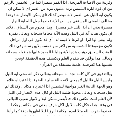
وقريبة من الاضاءة المريحة , اذا القمر مبصرا كما في الشمس بالرغم
من ان قوة انارة الشمس تزيد مليون مره عن القمر اي لا يمكن ان
يكون آية الليل هي القمر لانه مبصر كذلك (اي يمكن الابصار به ) وهذا
مخالف للمعنى المستقى من نص الآية فعندما جعل الله آية النهار
مبصرة يعني ان آية الليل غير مبصرة , وهذا معلوم من السياق ، فلابد
ان تكون هناك آية في الليل وهذه الآية محاها سبحانه وتعالى بقدره
ولم يبقى لها اثرا , او اثرها لا قيمة له , أي قد تكون في اول مراحل
تكون مجموعتنا الشمسية من اكثر من خمسة بلايين سنة وفي ذلك
الوقت السحيق ذهبت هذه الآية ودليلنا الوحيد عليها هو قوله سبحانه
وتعالى هذا ،ولكن قد يتقدم العلم ويكتشف هذه الحقيقة, (ونحن
نقدمها هنا كفرضية علمية مستقاة من القرآن) .
وبالتدقيق في كل كلمة نجد انه سبحانه وتعالى ذكر انه محى اية الليل
وليس الليل فالليل لا يمحى لأنه حالة سلبية للضوء اذا اعتبرناه ظلاما
وهو الجهة الثانية الغير مواجهة للشمس اذا اعتبرناه مكانا ، وكذلك لم
يقل سبحانه وتعالى محونا ظلمة الليل او قال عدم الابصار في الليل
لأن العلم اثبت عكس ذلك فالأبصار ممكن ليلا والانوار تضيئ الليالي
في وقتنا هذا ، فكل كلمة لا بل لكل حرف معنى في مكانه , وهكذا
فعندما ضرب الله مثلا لعدم امكانية الرؤيا ليلا اظهرها بدقة كما رأينا