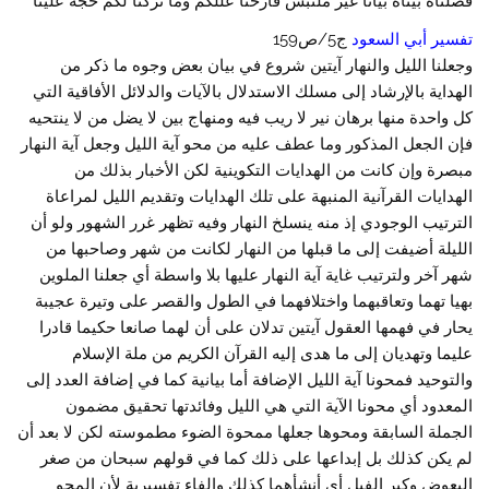
فصلناه بيناه بيانا غير ملتبس فأزحنا عللكم وما تركنا لكم حجة علينا
تفسير أبي السعود
ج5/ص159
وجعلنا الليل والنهار آيتين شروع في بيان بعض وجوه ما ذكر من
الهداية بالإرشاد إلى مسلك الاستدلال بالآيات والدلائل الأفاقية التي
كل واحدة منها برهان نير لا ريب فيه ومنهاج بين لا يضل من لا ينتحيه
فإن الجعل المذكور وما عطف عليه من محو آية الليل وجعل آية النهار
مبصرة وإن كانت من الهدايات التكوينية لكن الأخبار بذلك من
الهدايات القرآنية المنبهة على تلك الهدايات وتقديم الليل لمراعاة
الترتيب الوجودي إذ منه ينسلخ النهار وفيه تظهر غرر الشهور ولو أن
الليلة أضيفت إلى ما قبلها من النهار لكانت من شهر وصاحبها من
شهر آخر ولترتيب غاية آية النهار عليها بلا واسطة أي جعلنا الملوين
بهيا تهما وتعاقبهما واختلافهما في الطول والقصر على وتيرة عجيبة
يحار في فهمها العقول آيتين تدلان على أن لهما صانعا حكيما قادرا
عليما وتهديان إلى ما هدى إليه القرآن الكريم من ملة الإسلام
والتوحيد فمحونا آية الليل الإضافة أما بيانية كما في إضافة العدد إلى
المعدود أي محونا الآية التي هي الليل وفائدتها تحقيق مضمون
الجملة السابقة ومحوها جعلها ممحوة الضوء مطموسته لكن لا بعد أن
لم يكن كذلك بل إبداعها على ذلك كما في قولهم سبحان من صغر
البعوض وكبر الفيل أي أنشأهما كذلك والفاء تفسيرية لأن المحو