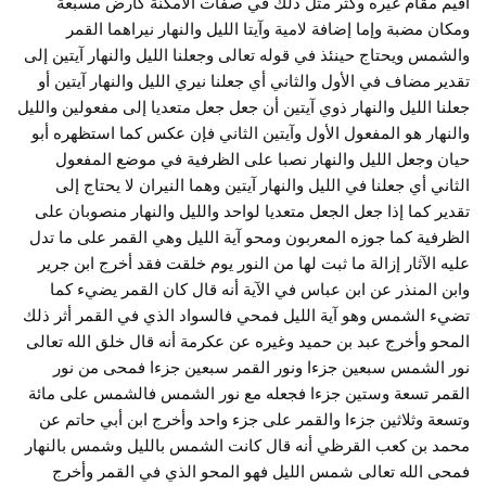
أقيم مقام غيره وكثر مثل ذلك في صفات الأمكنة كأرض مسبعة
ومكان مضبة وإما إضافة لامية وآيتا الليل والنهار نيراهما القمر
والشمس ويحتاج حينئذ في قوله تعالى وجعلنا الليل والنهار آيتين إلى
تقدير مضاف في الأول والثاني أي جعلنا نيري الليل والنهار آيتين أو
جعلنا الليل والنهار ذوي آيتين أن جعل جعل متعديا إلى مفعولين والليل
والنهار هو المفعول الأول وآيتين الثاني فإن عكس كما استظهره أبو
حيان وجعل الليل والنهار نصبا على الظرفية في موضع المفعول
الثاني أي جعلنا في الليل والنهار آيتين وهما النيران لا يحتاج إلى
تقدير كما إذا جعل الجعل متعديا لواحد والليل والنهار منصوبان على
الظرفية كما جوزه المعربون ومحو آية الليل وهي القمر على ما تدل
عليه الآثار إزالة ما ثبت لها من النور يوم خلقت فقد أخرج ابن جرير
وابن المنذر عن ابن عباس في الآية أنه قال كان القمر يضيء كما
تضيء الشمس وهو آية الليل فمحي فالسواد الذي في القمر أثر ذلك
المحو وأخرج عبد بن حميد وغيره عن عكرمة أنه قال خلق الله تعالى
نور الشمس سبعين جزءا ونور القمر سبعين جزءا فمحى من نور
القمر تسعة وستين جزءا فجعله مع نور الشمس فالشمس على مائة
وتسعة وثلاثين جزءا والقمر على جزء واحد وأخرج ابن أبي حاتم عن
محمد بن كعب القرظي أنه قال كانت الشمس بالليل وشمس بالنهار
فمحى الله تعالى شمس الليل فهو المحو الذي في القمر وأخرج