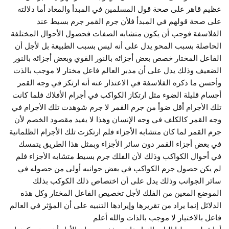
عظيم قاهر على صحة قول المسلمين في المبدأ والمعاد أما دلالته
على صحة قولهم في المبدأ فلأن جرم القمر جرم بسيط عند
الفلاسفة فوجب أن يكون متشابه الصفات فحصول الأحوال المختلفة
الحاصلة بسبب المحو يدل على أنه ليس بسبب الطبيعة بل لأجل أن
الفاعل المختار خصص بعض أجزائه بالنور القوي وبعض أجزائه بالنور
الضعيف وذلك يدل على أن مدبر العالم فاعل مختار لا موجب بالذت
وأحسن ما ذكره الفلاسفة في الاعتذار عنه أنه ارتكز في وجه القمر
أجسام قليلة الضوء مثل ارتكاز الكواكب في أجرام الأفلاك فلما كانت
تلك الأجرام أقل ضوأ من جرم القمر لا جرم شوهدت تلك الأجرام في
وجه القمر كالكلف في وجه الإنسان وهذا لا يفيد مقصود الخصم لأن
جرم القمر لما كان متشابه الأجزاء فلم ارتكزت تلك الأجرام الظلمانية
في بعض أجزاء القمر دون سائر الأجزاء وبمثل هذا الطريق يتمسك
في أحوال الكواكب وذلك لأن الفلك جرم بسيط متشابه الأجزاء فلم
لم يكن حصول جرم الكواكب في بعض جوانبه أولى من حصوله في
سائر الجوانب وذلك يدل على أن اختصاص ذلك الكوكب بذلك
الموضع المعين من الفلك لأجل تخصيص الفاعل المختار وكل هذه
الدلائل إنما يراد من تقريرها وإيرادها التنبيه على أن المؤثر في العالم
فاعل بالاختيار لا موجب بالذات والله أعلم