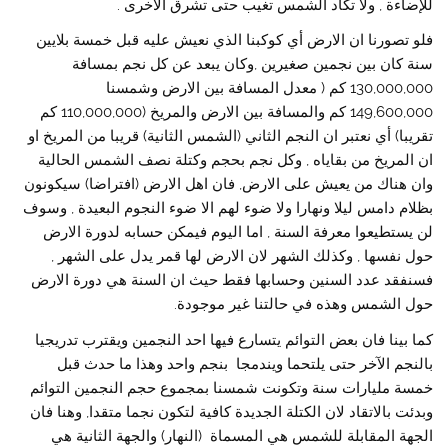
للإضاءة , ولا تكاد الشمس تغيب حتى تشرق الاخرى .
فلو تصورنا ان الارض أي كوكبنا الذي نعيش عليه قبل خمسة بلايين
سنة كان بين نجمين صغيرين ,وكان يبعد عن كل نجم بمسافة
130,000,000 كم ( معدل المسافة بين الارض وشمسنا
149,600,000 كم والمسافة بين الارض والمريخ (110,000,000 كم
تقريبا) أي نعتبر ان النجم الثاني (الشمس الثانية) قريبا من المريخ او
ان المريخ من بقاياه , وكل نجم بحجم وكتلة نصف الشمس الحالية
وان هناك من يعيش على الارض, فان اهل الارض (افتراضا) سيكونون
بظلام دامس ليلا ونهارا ولا ضوء لهم الا ضوء النجوم البعيدة , وسوف
لن يستطيعوا معرفة السنة , اما اليوم فيمكن حسابه لدورة الارض
حول نفسها , وكذلك الشهر لان الارض لها قمر يدل على الشهر ,
فسنفقد عدد السنين وحسابها فقط حيث ان السنة هي دورة الارض
حول الشمس وهذه في حالتنا غير موجودة.
كما بينا فان بعض التوائم يتسارع فيها احد النجمين ويقترب تدريجيا
بالنجم الآخر حتى يلتحما ويندمجا بنجم واحد وهذا ما حدث قبل
خمسة مليارات سنة وتكونت شمسنا بمجموع حجم النجمين التوائم
وبدئت بالاتقاد لان الكتلة الجديدة كافية لتكون نجما متقدا, وهنا فان
الجهة المقابلة للشمس هي المسماة (النهار) والجهة الثانية هي