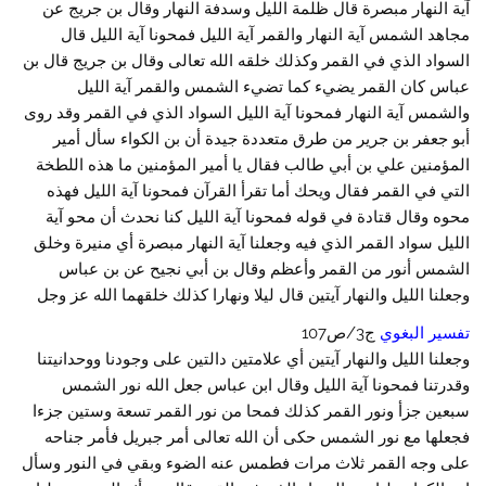
آية النهار مبصرة قال ظلمة الليل وسدفة النهار وقال بن جريج عن
مجاهد الشمس آية النهار والقمر آية الليل فمحونا آية الليل قال
السواد الذي في القمر وكذلك خلقه الله تعالى وقال بن جريج قال بن
عباس كان القمر يضيء كما تضيء الشمس والقمر آية الليل
والشمس آية النهار فمحونا آية الليل السواد الذي في القمر وقد روى
أبو جعفر بن جرير من طرق متعددة جيدة أن بن الكواء سأل أمير
المؤمنين علي بن أبي طالب فقال يا أمير المؤمنين ما هذه اللطخة
التي في القمر فقال ويحك أما تقرأ القرآن فمحونا آية الليل فهذه
محوه وقال قتادة في قوله فمحونا آية الليل كنا نحدث أن محو آية
الليل سواد القمر الذي فيه وجعلنا آية النهار مبصرة أي منيرة وخلق
الشمس أنور من القمر وأعظم وقال بن أبي نجيح عن بن عباس
وجعلنا الليل والنهار آيتين قال ليلا ونهارا كذلك خلقهما الله عز وجل
تفسير البغوي
ج3/ص107
وجعلنا الليل والنهار آيتين أي علامتين دالتين على وجودنا ووحدانيتنا
وقدرتنا فمحونا آية الليل وقال ابن عباس جعل الله نور الشمس
سبعين جزأ ونور القمر كذلك فمحا من نور القمر تسعة وستين جزءا
فجعلها مع نور الشمس حكى أن الله تعالى أمر جبريل فأمر جناحه
على وجه القمر ثلاث مرات فطمس عنه الضوء وبقي في النور وسأل