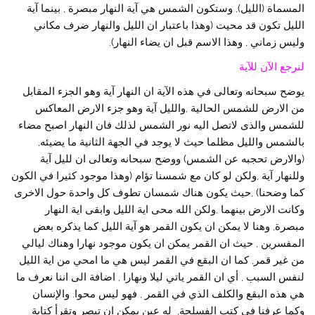
المسماة (الليل), وستكون الشمس هي آية النهار مبصرة , بينما آية
الليل تكون قد محيت (وهذا باعتبار ان الليل والنهار ضرف مكاني
وليس زماني , وهذا الاسم قبل ان يضاء النهار).
لنرجع الآن للآية
يوضح سبحانه وتعالى في هذه الآية ان النهار آية وهو الجزء المقابل
من الارض للشمس الحالية ,والليل آية وهو جزء الارض المعاكس
للشمس والذى لاتصل اليه نور الشمس لذلك فان النهار اصبح مضاء
بالشمس والليل مظلما حيث لا يوجد في الجهة الثانية ما يضيئه,
(والارض تحجبه عن الشمس) ووضح سبحانه وتعالى ان لليل آية
وللنهار آية ,ولكن لو كان مع شمسنا تؤام (وهذا موجود كثيرا في الكون
كما وضحنا) ,حيث يكون هناك شمسان تطوف كل واحدة حول الاخرى
وكانت الارض بينهما ,ولكن الله محى اية الليل وابقى اية النهار
مبصرة, وهنا لا يمكن ان يكون القمر هو آية الليل كما يذكره بعض
المفسرين , حيث ان القمر يمكن ان يكون موجود نهارا وهناك ليالي
من غير قمر, كما ان البقع في القمر ليس هي ما امحي من اية الليل
لنفس السبب , أي ان القمر ياتي ليلا ونهارا , اضافة الى اننا نعرف ما
هي هذه البقع والكلف الذي في القمر , فهو ليس محوا. والإنسان
وكما عرفنا في كتب الفسلجة, له عين يمكن ان تبصر وتقرأ كتابة