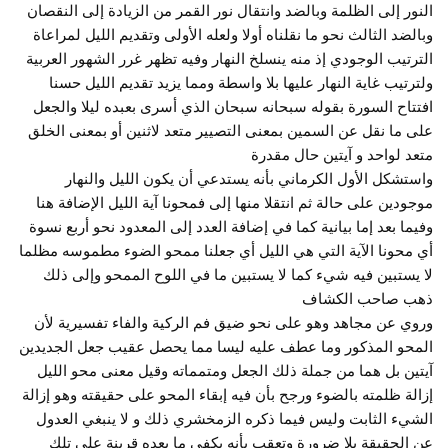
النور إلى الظلمة وبالضد وانتقال نور القمر من الزيادة إلى النقصان
وبالضد الثالث نحو ما نقلناه أولا ولعله الأولى وتقديم الليل لمراعاة
الترتيب الوجودي إذ منه ينسلخ النهار وفيه تظهر غرر الشهور العربية
ولترتيب غاية النهار عليها بلا واسطة ومما يزيد تقديم الليل حسنا
افتتاح السورة بقوله سبحانه سبحان الذي أسرى بعبده ليلا والجعل
على ما نقل عن السمين بمعنى التصيير متعد لاثنين أو بمعنى الخلق
متعد لواحد و آيتين حال مقدرة
واستشكل الأول الكرماني بأنه يستدعي أن يكون الليل والنهار
موجودين على حالة ثم انتقلا منها إلى فمحونا آية الليل الإضافة هنا
وفيما بعد إما بيانية كما في إضافة العدد إلى المعدود نحو أربع نسوة
أي محونا الآية التي هي الليل أي جعلنا ممحو الضوء مطموسه مظلما
لا يستبين فيه شيء كما لا يستبين ما في اللوح الممحو وإلى ذلك
ذهب صاحب الكشاف
وروي عن مجاهد وهو على نحو ضيق فم الركية والفاء تفسيرية لأن
المحو المذكور وما عطف عليه ليسا مما يحصل عقيب جعل الجديدين
آيتين بل هما من جملة ذلك الجعل ومتمماته وقيل معنى محو الليل
إزالة ظلمته بالضوء ورجح بأن فيه إبقاء المحو على حقيقته وهو إزالة
الشيء الثابت وليس فيما ذكره الزمخشري ذلك و لا ينبغي العدول
عن الحقيقة بلا ضرورة وتعقب بأنه يكفي ما بعده قرينة على تلك