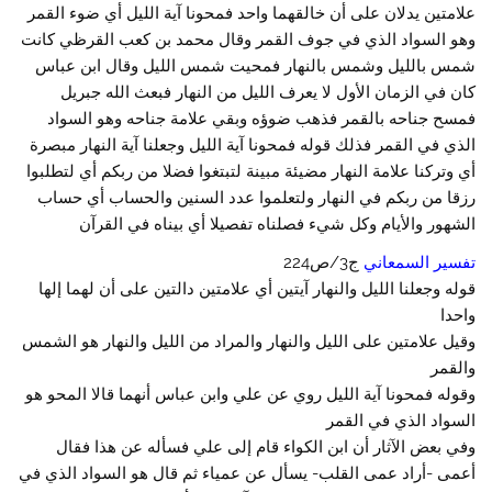
علامتين يدلان على أن خالقهما واحد فمحونا آية الليل أي ضوء القمر
وهو السواد الذي في جوف القمر وقال محمد بن كعب القرظي كانت
شمس بالليل وشمس بالنهار فمحيت شمس الليل وقال ابن عباس
كان في الزمان الأول لا يعرف الليل من النهار فبعث الله جبريل
فمسح جناحه بالقمر فذهب ضوؤه وبقي علامة جناحه وهو السواد
الذي في القمر فذلك قوله فمحونا آية الليل وجعلنا آية النهار مبصرة
أي وتركنا علامة النهار مضيئة مبينة لتبتغوا فضلا من ربكم أي لتطلبوا
رزقا من ربكم في النهار ولتعلموا عدد السنين والحساب أي حساب
الشهور والأيام وكل شيء فصلناه تفصيلا أي بيناه في القرآن
تفسير السمعاني
ج3/ص224
قوله وجعلنا الليل والنهار آيتين أي علامتين دالتين على أن لهما إلها
واحدا
وقيل علامتين على الليل والنهار والمراد من الليل والنهار هو الشمس
والقمر
وقوله فمحونا آية الليل روي عن علي وابن عباس أنهما قالا المحو هو
السواد الذي في القمر
وفي بعض الآثار أن ابن الكواء قام إلى علي فسأله عن هذا فقال
أعمى -أراد عمى القلب- يسأل عن عمياء ثم قال هو السواد الذي في