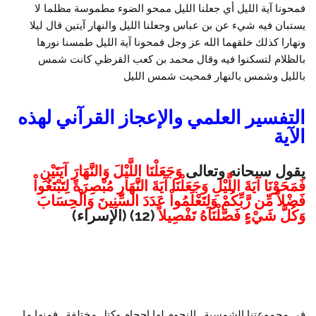
فمحونا آية الليل أي جعلنا الليل ممحو الضوء مطموسة مظلما لا
يستبان فيه شيء عن بن عباس وجعلنا الليل والنهار آيتين قال ليلا
ونهارا كذلك خلقهما الله عز وجل فمحونا آية الليل طمسنا نورها
بالظلام لتسكنوا فيه وقال محمد بن كعب القرظي كانت شمس
بالليل وشمس بالنهار فمحيت شمس الليل
التفسير العلمي والإعجاز القرآني لهذه
الآية
يقول سبحانه وتعالى
وَجَعَلْنَا اللَّيْلَ وَالنَّهَارَ آيَتَيْنِ
فَمَحَوْنَا آيَةَ اللَّيْلِ وَجَعَلْنَا آيَةَ النَّهَارِ مُبْصِرَةً لِتَبْتَغُواْ
فَضْلاً مِّن رَّبِّكُمْ وَلِتَعْلَمُواْ عَدَدَ السِّنِينَ وَالْحِسَابَ
وَكُلَّ شَيْءٍ فَصَّلْنَاهُ تَفْصِيلاً
(12) (الإسراء)
في مجموعتنا الشمسية , النجوم لها احجام وكتل مختلفة , فمنها ما