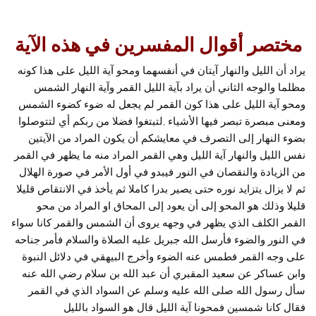
مختصر أقوال المفسرين في هذه الآية
يراد أن الليل والنهار آيتان في أنفسهما ومحو آية الليل على هذا كونه
مظلما والوجه الثاني أن يراد بآية الليل القمر وآية النهار الشمس
ومحو آية الليل على هذا كون القمر لم يجعل له ضوء كضوء الشمس
ومعنى مبصرة تبصر فيها الأشياء ,لتبتغوا فضلا من ربكم أي لتتوصلوا
بضوء النهار إلى التصرف في معايشكم أن يكون المراد من الآيتين
نفس الليل والنهار آية الليل وهي القمر المراد منه ما يظهر في القمر
من الزيادة والنقصان في النور فيبدو في أول الأمر في صورة الهلال
ثم لا يزال يتزايد نوره حتى يصير بدرا كاملا ثم يأخذ في الانتقاص قليلا
قليلا وذلك هو المحو إلى أن يعود إلى المحاق او المراد من محو
القمر الكلف الذي يظهر في وجهه يروى أن الشمس والقمر كانا سواء
في النور والضوء فأرسل الله جبريل عليه الصلاة والسلام فأمر جناحه
على وجه القمر فطمس عنه الضوء وأخرج البيهقي في دلائل النبوة
وابن عساكر عن سعيد المقبري أن عبد الله بن سلام رضي الله عنه
سأل رسول الله صلى الله عليه وسلم عن السواد الذي في القمر
فقال كانا شمسين فمحونا آية الليل قال هو السواد بالليل