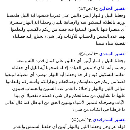
تفسير الجلالين
ج1/ص367
وجعلنا الليل والنهار آيتين دالتين على قدرتنا فمحونا آية الليل طمسنا
نورها بالظلام لتسكنوا فيه والإضافة للبيان وجعلنا آية النهار مبصرة
أي مبصرا فيها بالضوء لتبتغوا فيه فضلا من ربكم بالكسب ولتعلموا
بهما عدد السنين والحساب للأوقات وكل شيء يحتاج إليه فصلناه
تفصيلا بيناه تبيينا
تفسير السعدي
ج1/ص454
وجعلنا الليل والنهار آيتين أي دالتين على كمال قدرة الله وسعة
رحمته وأنه الذي لا تنبغي العبادة إلا له فمحونا آية الليل أي جعلناه
مظلما للسكون فيه والراحة وجعلنا آية النهار مبصرة أي مضيئة لتبتغوا
فضلا من ربكم في معايشكم وصنائعكم وتجاراتكم وأسفاركم ولتعلموا
بتوالي الليل والنهار واختلاف القمر عدد السنين والحساب فتبنون
عليها ما تشاؤون من مصالحكم وكل شيء فصلناه تفصيلا أي بينا
الآيات وصرفناه لتتميز الأشياء ويتبين الحق من الباطل كما قال تعالى
ما فرطنا في الكتاب من شيء
تفسير السمرقندي
ج2/ص303
قوله عز وجل وجعلنا الليل والنهار آيتين أي خلقنا الشمس والقمر