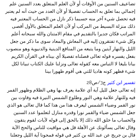
تضاعيف السنين من الأوقات أو لأن العلم المتعلق بعدد السنين علم
إجمالي بما تعلق به الحساب تفصيلا أو لأن العدد من حيث أنه لم يعتبر
فيه تحصل شيء آخر منه حسبما ذكر نازل من الحساب المعتبر فيه
ذلك منزلة البسيط من المركب أو لأن العلم المتعلق بالأول أقصى
المراتب فكان جديرا بالتقديم في مقام الامتنان والله سبحانه أعلم
وكل شيء تفتقرون إليه في المعاش والمعاد سوى ما ذكر من جعل
الليل والنهار آيتين وما يتبعه من المنافع الدينية والدنيوية وهو منصوب
بفعل يفسره قوله تعالى فصلناه تفصيلا أي بيناه في القرآن الكريم
بيانا بليغا لا التباس معه كقوله تعالى ونزلنا عليك الكتاب تبيانا لكل
شيء فظهر كونه هاديا للتي هي أقوم ظهورا بينا
تفسير ابن كثير
ج3/ص28
إنه تعالى جعل لليل آية أي علامة يعرف بها وهي الظلام وظهور القمر
فيه وللنهار علامة وهي النور وطلوع الشمس النيرة فيه وفاوت بين
نور القمر وضياء الشمس ليعرف هذا من هذا كما قال تعالى هو الذي
جعل الشمس ضياء والقمر نورا وقدره منازل لتعلموا عدد السنين
والحساب ما خلق الله ذلك إلا بالحق إلى قوله لآيات لقوم يتقون
وقال تعالى يسألونك عن الأهلة قل هي مواقيت للناس والحج الآية
قال بن جريج عن عبد الله بن كثير في قوله فمحونا آية الليل وجعلنا