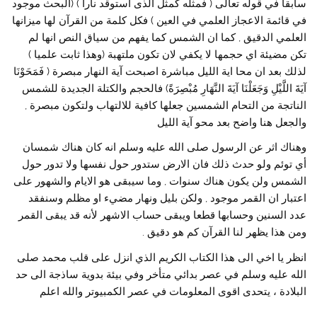
سابقا في قوله تعالى ( فمثله كمثل الذى استوقد نارا ) (البحث موجود
في قائمة الاعجاز العلمي في العين ) فكل كلمة من القرآن لها ميزانها
العلمي الدقيق , كما ان الشمس كما يفهم من سياق النص انها لم
تكن مضيئة اي حجمها لا يكفي لان تكون ملتهبة (وهذا ثابت علميا )
لذلك بعد ان محا اية الليل مباشرة اصبحت آية النهار مبصرة ( فَمَحَوْنَا
آيَةَ اللَّيْلِ وَجَعَلْنَا آيَةَ النَّهَارِ مُبْصِرَةً) فالحجم والكتلة الجديدة للشمس
الناتجة من التحام الشمسين جعلها كافية للالتهاب ولتكون مبصرة ,
والجعل هنا واضح بعد محو آية الليل
وهناك اثر عن الرسول صلى الله عليه وسلم انه كان هناك شمسان
أي توئم ولو حدث ذلك فان الارض ستدور حول نفسها ولا تدور حول
الشمس ولن يكون هناك سنوات , وما سيبقى هو الايام والشهور على
اعتبار ان القمر موجود , ولكن بليل ونهار مضيء او مظلم وسنفقد
عدد السنين وحسابها قطعا ويبقى حساب الاشهر لأنه قد يبقى القمر
ومن هذا يظهر لنا القرآن كم هو دقيق .
انظر يا اخي الى هذا الكتاب الكريم الذي انزل على قلب محمد صلى
الله عليه وسلم في عصر بدائي متأخر وفي بيئة بدوية ساذجة الى حد
البلادة ، يتحدى اقوى المعلومات في عصر الكمبيوتر والله اعلم