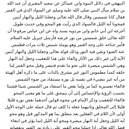
البيهقي في دلائل النبوة وابن عساكر عن سعيد المقبري أن عبد الله
بن سلام سأل النبي صلى الله عليه وسلم عن السواد الذي في القمر
فقال كانا شمسين وقال قال الله تعالى وجعلنا الليل والنهار آيتين
فمحونا آية الليل فالسواد الذي رأيت هو المحو وفي حديث طويل
أخرجه ابن أبي حاتم وابن مردويه بسند واه عن ابن عباس مرفوعا أن
الله تعالى خلق شمسين من نور عرشه فأرسل جبريل عليه السلام
فأمر جناحه على وجه القمر وهو يومئذ شمس ثلاث مرات فطمس
عنه الضوء وبقي فيه النور وذلك قوله تعالى وجعلنا الليل والنهار آيتين
الآية إلى غير ذلك من الآثار والفاء على هذا للتعقيب وجعل آية النهار
وهي الشمس مبصرة على نحو ما تقدم فتبصر وقيل محو القمر إما
خلقه كمدا مطموس النور غير مشرق بالذات على ما ذكره أهل الهيئة
من أنه غير مضيء في نفسه بل نوره مستفاد من ضوء الشمس
فالفاء تفسيرية كما مر وإما نقص ما استفاد من الشمس شيئا فشيئا
بحسب الرؤية والإحساس إلى أن ينمحق على ما هو معنى المحو
فالفاء للتعقيب وذكر الإمام في محوه قولين أحدهما نقص نوره قليلا
قليلا إلى المحلق وثانيهما جعله ذا كلف ثم قال حمله على الوجه الأول
أولى لأن اللام في الفعلين بعد متعلق بما هو المذكور قبل وهو محو
آية الليل وجعل آية النهار مبصرة ومحو آية الليل إنما يؤثر في ابتغاء
فضل الله تعالى إذا حملنا محو القمر على زيادة نور القمر ونقصانه