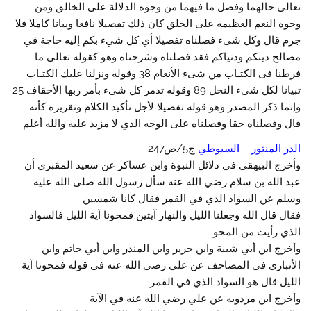
تعالى حالهما وفصل ما فيهما من وجوه الدلالة على الخالق ومن
وجوه النعم العظيمة على الخلق كان ذلك تفصيلا نافعا وبيانا كاملا فلا
جرم قال وكل شىء فصلناه تفصيلا أي كل شيء بكم إليه حاجة في
مصالح دينكم ودنياكم فقد فصلناه وشرحناه وهو كقوله تعالى ما
فرطنا فى الكتـاب من شىء الأنعام 38 وقوله ونزلنا عليك الكتـاب
تبيانا لكل شىء النحل 89 وقوله تدمر كل شىء بأمر ربها الأحقاف 25
وإنما ذكر المصدر وهو قوله تفصيلا لأجل تأكيد الكلام وتقريره كأنه
قال وفصلناه حقا وفصلناه على الوجه الذي لا مزيد عليه والله أعلم
الدر المنثور – السيوطي
ج5/ص247
وأخرج البيهقي في دلائل النبوة وابن عساكر عن سعيد المقبري أن
عبد الله بن سلام رضي الله عنه سأل رسول الله صلى الله عليه
وسلم عن السواد الذي في القمر فقال كانا شمسين
فقال قال الله وجعلنا الليل والنهار آيتين فمحونا آية الليل فالسواد
الذي رأيت من المحو
وأخرج ابن أبي شيبة وابن جرير وابن المنذر وابن أبي حاتم وابن
الأنباري في المصاحف عن علي رضي الله عنه في قوله فمحونا آية
الليل قال هو السواد الذي في القمر
وأخرج ابن مردويه عن علي رضي الله عنه في الآية