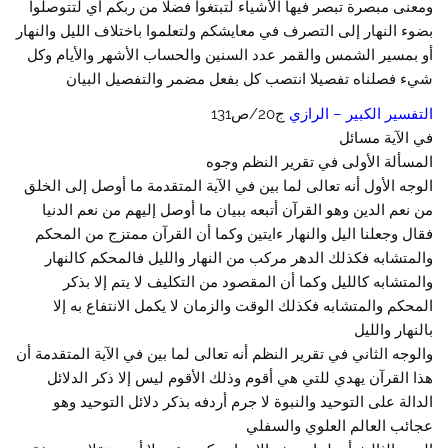
ومعنى مبصرة تبصر فيها الأشياء لتبتغوا فضلا من ربكم أي لتتوصلوا
بضوء النهار إلى التصرف في معايشكم ولتعلموا باختلاف الليل والنهار
أو بمسير الشمس والقمر عدد السنين والحساب الأشهر والأيام وكل
شيء فصلناه تفصيلا انتصب كل بفعل مضمر والتفصيل البيان
التفسير الكبير – الرازي
ج20/ص131
في الآية مسائل
المسألة الأولى في تقرير النظم وجوه
الوجه الأول أنه تعالى لما بين في الآية المتقدمة ما أوصل إلى الخلق
من نعم الدين وهو القرآن أتبعه ببيان ما أوصل إليهم من نعم الدنيا
فقال وجعلنا اليل والنهار ءايتين وكما أن القرآن ممتزج من المحكم
والمتشابه فكذلك الدهر مركب من النهار والليل فالمحكم كالنهار
والمتشابه كالليل وكما أن المقصود من التكليف لا يتم إلا بذكر
المحكم والمتشابه فكذلك الوقت والزمان لا يكمل الانتفاع به إلا
بالنهار والليل
والوجه الثاني في تقرير النظم أنه تعالى لما بين في الآية المتقدمة أن
هذا القرآن يهدي للتي هي أقوم وذلك الأقوم ليس إلا ذكر الدلائل
الدالة على التوحيد والنبوة لا جرم أردفه بذكر دلائل التوحيد وهو
عجائب العالم العلوي والسفلي