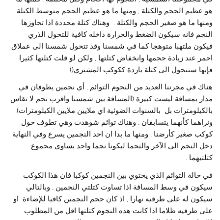
هو عظيم الحجم والكتلة , ومنها ما هو عظيم الحجم متوسط الكتلة
ومنها ما هو صغير الحجم والكتلة . وهناك كتلة محددة اذا تجاوزها
النجم فانه سيكون الضغط والحرارة داخله كافية للتحول الذري
فيكون ملتهبا متوهجا كما في شمسنا وقد تتحول شمسنا الى عملاق
احمر عند زيادة حجمها وانخفاض كتلتها , ولكن لو قلت كتلتها كثيرا
فإنها ستتحول الى كتلة باردة ككوكب المشتري() .
هناك في مجرتنا العديد من النجوم التوائم , أي نجمين يطوفان في
مدار بمسافة ليست كبيرة (المسافة بين شمسنا واقرب نجم لا تقاس
بالكيلومترات بل بالسنوات الضوئية اي ملايين ملايين الكيلومترات),
ونراهما كأنهما يتسابقان , وهناك توائم شوهدت وهي تطوف حول
كوكب صغير كأرضنا , ومنها ما بدا ان احد النجمين يسرع وفي النهاية
دخل النجم الى الآخر والتحما ليكونا نجما واحد يساوي مجموع
كتلتيهما .
في حالة التوائم الذي يحتوي بين النجمين كوكبا فان هذا الكوكب
سيكون في وسط المسافة اذا تساوت كتلتي النجمين , وبالتالي
سيكون له على طرفيه نهارا , اذ كان حجم النجمين كافيا للإضاءة او
على طرفيه ظلاما اذا كانت هذه النجوم كتلتها اقل من المطلوب