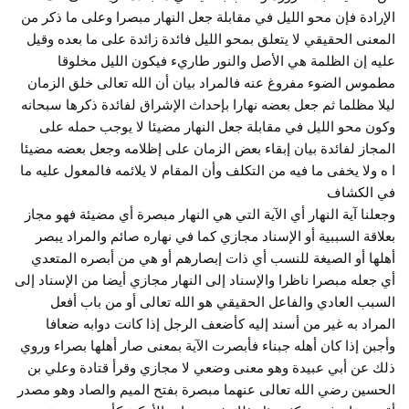
الإرادة فإن محو الليل في مقابلة جعل النهار مبصرا وعلى ما ذكر من
المعنى الحقيقي لا يتعلق بمحو الليل فائدة زائدة على ما بعده وقيل
عليه إن الظلمة هي الأصل والنور طاريء فيكون الليل مخلوقا
مطموس الضوء مفروغ عنه فالمراد بيان أن الله تعالى خلق الزمان
ليلا مظلما ثم جعل بعضه نهارا بإحداث الإشراق لفائدة ذكرها سبحانه
وكون محو الليل في مقابلة جعل النهار مضيئا لا يوجب حمله على
المجاز لفائدة بيان إبقاء بعض الزمان على إظلامه وجعل بعضه مضيئا
ا ه ولا يخفى ما فيه من التكلف وأن المقام لا يلائمه فالمعول عليه ما
في الكشاف
وجعلنا آية النهار أي الآية التي هي النهار مبصرة أي مضيئة فهو مجاز
بعلاقة السببية أو الإسناد مجازي كما في نهاره صائم والمراد يبصر
أهلها أو الصيغة للنسب أي ذات إبصارهم أو هي من أبصره المتعدي
أي جعله مبصرا ناظرا والإسناد إلى النهار مجازي أيضا من الإسناد إلى
السبب العادي والفاعل الحقيقي هو الله تعالى أو من باب أفعل
المراد به غير من أسند إليه كأضعف الرجل إذا كانت دوابه ضعافا
وأجبن إذا كان أهله جبناء فأبصرت الآية بمعنى صار أهلها بصراء وروي
ذلك عن أبي عبيدة وهو معنى وضعي لا مجازي وقرأ قتادة وعلي بن
الحسين رضي الله تعالى عنهما مبصرة بفتح الميم والصاد وهو مصدر