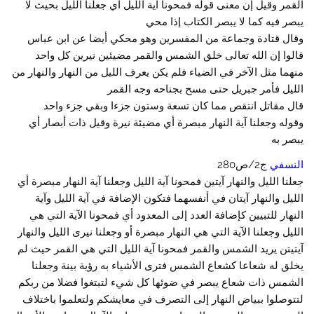
القمر وقيل إن معنى قوله فمحونا آية الليل أي جعلنا الليل بحيث لا
يبصر فيه كما لا يبصر الكتاب إذا محي
وقال قتادة وجماعة من المفسرين وهو محكي أيضا عن ابن عباس
قالوا إن الله تعالى خلق الشمس والقمر مضيئين نيرين كل واحد
منهما مثل الآخر في الضياء فلم يكن يعرف الليل من النهار والنهار من
الليل فأمر جبريل حتى مسح بجناحه وجه القمر
قال مقاتل انتقص مما كان تسعة وستون جزءا وبقي جزء واحد
وقوله وجعلنا آية النهار مبصرة أي مضيئة نيرة وقيل ذات أبصار أي
يبصر به
النسفي
ج2/ص280
جعلنا الليل والنهار آيتين فمحونا آية الليل وجعلنا آية النهار مبصرة أي
الليل والنهار آيتان في أنفسهما فتكون الإضافة في آية الليل وآية
النهار للتبيين كإضافة العدد إلى المعدود أي فمحونا الآية التي هي
الليل وجعلنا الآية التي هي النهار مبصرة أو وجعلنا نيرى الليل والنهار
آيتيتن يريد الشمس والقمر فمحونا آية الليل التي هي القمر حيث لم
يخلق له شعاعا كشعاع الشمس فترى الأشياء به رؤية بينة وجعلنا
الشمس ذات شعاع يبصر في ضوئها كل شيء لتبتغوا فضلا من ربكم
لتتوصلوا ببياض النهار إلى التصرف في معايشكم ولتعلموا باختلاف