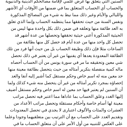
السنين التي يتعلق بها غرض علمي لإقامة مصالحكم الدينية والدنيوية
والحساب أي الحساب المتعلق بما في ضمنها من الأوقات أي الأشهر
والليالي والأيام وغير ذلك مما نيط به شيء من المصالح المذكورة
ونفس السنة من حيث تحققها مما ينتظمه الحساب وإنما الذي تعلق
به العد طائفة منها وتعلقه في ضمن ذلك بكل واحدة منها ليس من
الحيثية المذكورة أعني حيثية تحققها وتحصلها من عدة أشهر قد
تحصل كل واحد منها من عدة أيام قد حصل كل منها بطائفة من
الساعات مثلا فإن ذلك وظيفة الحساب بل من حيث أنها فرد من تلك
الطائفة المعدودة يعدها أي يفنيها من غير أن يعتبر في ذلك تحصل
شي معين وتحقيقه ما مر في سورة يونس من أن الحساب أحصاه
ماله كمية منفصلة بتكرير أمثاله من حيث يتحصل بطائفة معينة منها
حد معين منه له اسم خاص وحكم مستقل كما أشير إليه آنفا والعد
إحصاؤه بمجرد تكرير أمثاله من غير أن يتحصل منه شيء كذلك ولما
أن السنين لم يعتبر فيها حد معين له اسم خاص وحكم مستقل أضيف
إليها الغدد وعلق الحساب بما عاداها مما اعتبر فيه تحصل مراتب
معينة لها أسام خاصة وأحكام مستقلة وتحصل مراتب الأعداد من
العشرات والمئات والألوف اعتبارى لا يجدي في تحصل المعدودات
وتقديم العدد على الحساب مع أن الترتيب بين متعلقيهما وجودا وعلما
على العكس للتنبيه من أول الأمر على أن متعلق الحساب ما في