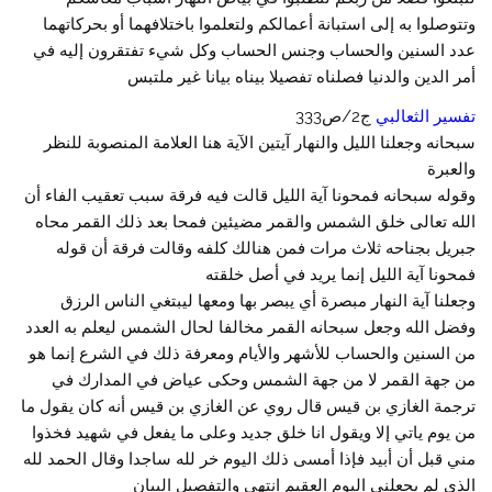
وتتوصلوا به إلى استبانة أعمالكم ولتعلموا باختلافهما أو بحركاتهما
عدد السنين والحساب وجنس الحساب وكل شيء تفتقرون إليه في
أمر الدين والدنيا فصلناه تفصيلا بيناه بيانا غير ملتبس
تفسير الثعالبي
ج2/ص333
سبحانه وجعلنا الليل والنهار آيتين الآية هنا العلامة المنصوبة للنظر
والعبرة
وقوله سبحانه فمحونا آية الليل قالت فيه فرقة سبب تعقيب الفاء أن
الله تعالى خلق الشمس والقمر مضيئين فمحا بعد ذلك القمر محاه
جبريل بجناحه ثلاث مرات فمن هنالك كلفه وقالت فرقة أن قوله
فمحونا آية الليل إنما يريد في أصل خلقته
وجعلنا آية النهار مبصرة أي يبصر بها ومعها ليبتغي الناس الرزق
وفضل الله وجعل سبحانه القمر مخالفا لحال الشمس ليعلم به العدد
من السنين والحساب للأشهر والأيام ومعرفة ذلك في الشرع إنما هو
من جهة القمر لا من جهة الشمس وحكى عياض في المدارك في
ترجمة الغازي بن قيس قال روي عن الغازي بن قيس أنه كان يقول ما
من يوم ياتي إلا ويقول انا خلق جديد وعلى ما يفعل في شهيد فخذوا
مني قبل أن أبيد فإذا أمسى ذلك اليوم خر لله ساجدا وقال الحمد لله
الذي لم يجعلني اليوم العقيم انتهى والتفصيل البيان