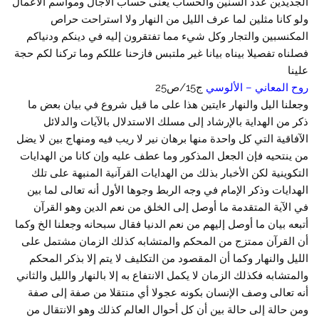
الجديدين عدد السنين والحساب يعنى حساب الآجال ومواسم الأعمال
ولو كانا مثلين لما عرف الليل من النهار ولا استراحت حراص
المكنسبين والتجار وكل شيء مما تفتقرون إليه في دينكم ودنياكم
فصلناه تفصيلا بيناه بيانا غير ملتبس فازحنا عللكم وما تركنا لكم حجة
علينا
روح المعاني – الألوسي
ج15/ص25
وجعلنا اليل والنهار ءايتين هذا على ما قيل شروع في بيان بعض ما
ذكر من الهداية بالإرشاد إلى مسلك الاستدلال بالآيات والدلائل
الآفاقية التي كل واحدة منها برهان نير لا ريب فيه ومنهاج بين لا يضل
من ينتحيه فإن الجعل المذكور وما عطف عليه وإن كانا من الهدايات
التكوينية لكن الأخبار بذلك من الهدايات القرآنية المنبهة على تلك
الهدايات وذكر الإمام في وجه الربط وجوها الأول أنه تعالى لما بين
في الآية المتقدمة ما أوصل إلى الخلق من نعم الدين وهو القرآن
أتبعه بيان ما أوصل إليهم من نعم الدنيا فقال سبحانه وجعلنا الخ وكما
أن القرآن ممتزج من المحكم والمتشابه كذلك الزمان مشتمل على
الليل والنهار وكما أن المقصود من التكليف لا يتم إلا بذكر المحكم
والمتشابه فكذلك الزمان لا يكمل الانتفاع به إلا بالنهار والليل والثاني
أنه تعالى وصف الإنسان بكونه عجولا أي منتقلا من صفة إلى صفة
ومن حالة إلى حالة بين أن كل أحوال العالم كذلك وهو الانتقال من