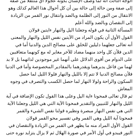
الوجه الثالث أنه لما وصف الإنسان بكونه عجولا أي منتقلا من صفة
إلى صفة ومن حالة إلى حالة بين أن كل أحوال هذا العالم كذلك وهو
الانتقال من النور إلى الظلمة وبالضد وانتقال نور القمر من الزيادة
إلى النقصان وبالضد والله أعلم
المسألة الثانية في قوله وجعلنا اليل والنهار ءايتين قولان
القول الأول أن يكون المراد من الآيتين نفس الليل والنهار والمعنى
أنه تعالى جعلهما دليلين للخلق على مصالح الدين والدنيا أما في
الدين فلأن كل واحد منهما مضاد للآخر مغاير له مع كونهما متعاقبين
على الدوام من أقوى الدلائل على أنهما غير موجودين لذاتهما بل لا بد
لهما من فاعل يدبرهما ويقدرهما بالمقادير المخصوصة وأما في الدنيا
فلأن مصالح الدنيا لا تتم إلا بالليل والنهار فلولا الليل لما حصل
السكون والراحة ولولا النهار لما حصل الكسب والتصرف في وجوه
المعاش
ثم قال تعالى فمحونا ءاية اليل وعلى هذا القول تكون الإضافة في آية
الليل والنهار للتبيين والتقدير فمحونا الآية التي هي الليل وجعلنا الآية
التي هي نفس النهار مبصرة ونظيره قولنا نفس الشيء والقمر
فمحونا آية الليل وهي القمر وفي تفسير محو القمر قولان
القول الأول المراد منه ما يظهر في القمر من الزيادة والنقصان في
النور فيبدو في أول الأمر في صورة الهلال ثم لا يزال يتزايد نوره حتى