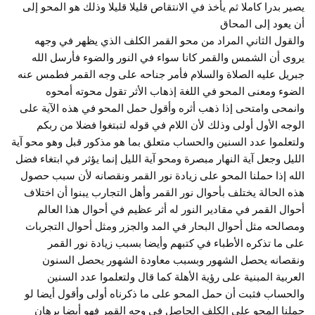
يصير بدرا كاملا ثم يأخذ في الانتقاص قليلا قليلا وذلك هو المحو إلى
أن يعود إلى المحاق
والقول الثاني المراد من محو القمر الكلف الذي يظهر في وجهه
يروى أن الشمس والقمر كانا سواء في النور والضوء فأرسل الله
جبريل عليه الصلاة والسلام فأمر جناحه على وجه القمر فطمس عنه
الضوء ومعنى المحو في اللغة إذهاب الأثر تقول محوته أمحوه
وانمحى وامتحى إذا ذهب أثره وأقول حمل المحو في هذه الآية على
الوجه الأول أولى وذلك لأن اللام في قوله لتبتغوا فضلا من ربكم
ولتعلموا عدد السنين والحساب متعلق بما هو مذكور قبل وهو محو آية
الليل وجعل آية النهار مبصرة ومحو آية الليل إنما يؤثر في ابتغاء فضل
الله إذا حملنا المحو على زيادة نور القمر ونقصانه لأن سبب حصول
هذه الحالة يختلف بأحوال نور القمر وأهل التجارب يبنوا أن اختلاف
أحوال القمر في مقادير النور له أثر عظيم في أحوال هذا العالم
ومصالحه مثل أحوال البحار في المد والجزر ومثل أحوال التجربات
على ما تذكره الأطباء في كتبهم وأيضا بسبب زيادة نور القمر
ونقصانه يحصل الشهور وبسبب معاودة الشهور يحصل السنون
العربية المبنية على رؤية الأهلة كما قال ولتعلموا عدد السنين
والحساب فثبت أن حمل المحو على ما ذكرناه أولى وأقول أيضا لو
حملنا المحو على الكلف الحاصل في وجه القمر فهو أيضا برهان