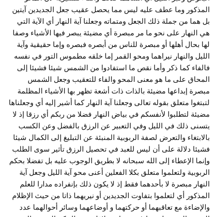
المذكور وما عطف عليه ليس مما يحصل عقيب جعل الجديدين آيتين
بل هما من جملة ذلك الجعل ومتماته وجعلنا آية النهار أي الآية التي
هي النهار على نحو ما مر مبصرة أي مضيئة يبصر فيها الأشياء وصفا
لها بحال أهلها أو مبصرة للناس من أبصره فبصره وإما حقيقية وآية
الليل والنهار نيراهما ومحو القمر إما خلقه مطموس التور في نفسه
فالفاء كما ذكر وأما نقص ما استفادوا من الشمس شيئا فشيئا إلى
المحاق على ما هو معنى المحو والفاء للتعقيب وجعل الشمس
مبصرة إبداعها مضيئة بالذات ذات أشعة تظهر بها الأشياء المظلمة
لتبتغوا متعلق بقوله تعالى وجعلنا آية النهار كما أشير إليه أي وجعلناها
مضيئة لتطلبوا لأنفسكم في بياض النهار فضلا من ربكم أي رزقا إذ لا
يتسنى ذلك في الليل وفي التعبير عن الرزق بالفضل وعن الكسب
بالابتغاء والتعرض لصفة الربوبية المنبئة عن التبليغ إلى الكمال شيئا
فشيئا دلالة على أن ليس للعبد في تحصيل الرزق تأثير سوى الطلب
وإنما الإعطاء إلى الله سبحانه لا بطريق الوجوب عليه بل تفضلا بحكم
الربوبية ولتعلموا متعلق بكلا الفعلين أعنى محو آية الليل وجعل آية
النهار مبصرة لا بأحدهما فقط إذ لا يكون ذلك بإنفراده مدارا للعلم
المذكور أي لتعلموا بتفاوت الجديدين أو نيريهما ذاتا من حيث الإظلام
والإضاءة مع تعاقبهما أو حركتهما و أوضاعهما وسائر أحوالهما عدد