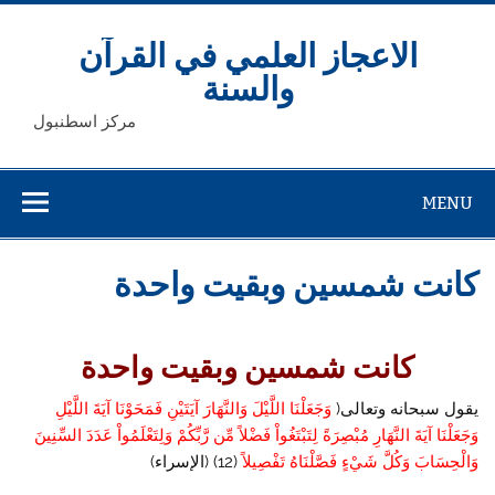
Ski
t
conten
الاعجاز العلمي في القرآن
والسنة
مركز اسطنبول
MENU
كانت شمسين وبقيت واحدة
كانت شمسين وبقيت واحدة
يقول سبحانه وتعالى(
وَجَعَلْنَا اللَّيْلَ وَالنَّهَارَ آيَتَيْنِ فَمَحَوْنَا آيَةَ اللَّيْلِ
وَجَعَلْنَا آيَةَ النَّهَارِ مُبْصِرَةً لِتَبْتَغُواْ فَضْلاً مِّن رَّبِّكُمْ وَلِتَعْلَمُواْ عَدَدَ السِّنِينَ
وَالْحِسَابَ وَكُلَّ شَيْءٍ فَصَّلْنَاهُ تَفْصِيلاً
(12) (الإسراء)