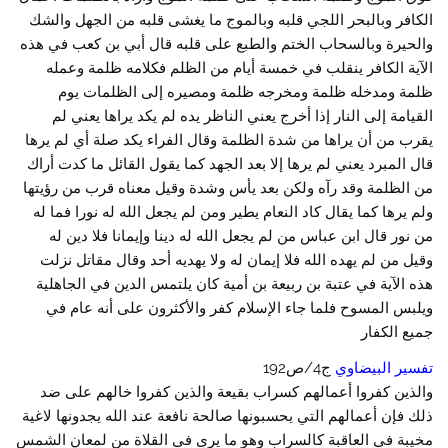
الكافر وبالبحر اللجي قلبه وبالموج ما يغشى قلبه من الجهل والشك
والحيرة وبالسحاب الختم والطبع على قلبه قال أبي بن كعب في هذه
الآية الكافر ينقلب في خمسة أيام من الظلم فكلامه ظلمة وعمله
ظلمة ومدخله ظلمة ومخرجه ظلمة ومصيره إلى الظلمات يوم
القيامة إلى النار إذا أخرج يعني الناظر يده لم يكد يراها يعني لم
يقرب من أن يراها من شدة الظلمة وقال الفراء يكد صلة أي لم يرها
قال المبرد يعني لم يرها إلا بعد الجهد كما يقول القائل ما كدت أراك
من الظلمة وقد رآه ولكن بعد يأس وشدة وقيل معناه قرب من رؤيتها
ولم يرها كما يقال كاد النعام يطير ومن لم يجعل الله له نورا فما له
من نور قال ابن عباس من لم يجعل الله له دينا وإيمانا فلا دين له
وقيل من لم يهده الله فلا إيمان له ولا يهديه أحد وقال مقاتل نزلت
هذه الآية في عتبة بن ربيعة بن أمية كان يلتمس الدين في الجاهلية
ويلبس المسوح فلما جاء الإسلام كفر والأكثرون على أنه عام في
جميع الكفار
تفسير البيضاوي
ج4/ص192
والذين كفروا أعمالهم كسراب بقيعة والذين كفروا خالهم على ضد
ذلك فإن أعمالهم التي يحسبونها صالحة نافعة عند الله يجدونها لاغية
مخيبة في العاقبة كالسراب وهو ما يرى في القلاة من لمعان الشمس