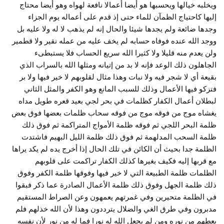
ويخلبه خيالها ويحسبها هو أيضا أعمالا نافعة لهواه وهو أيضا محتاج
إليها كاحتياج الظمآن للماء حتى إذ قدم على أعماله يوم الجزاء
وجدها ضائعة ولم يجدها شيئا والحال إنه لم يذهب لا له ولا عليه بل
ووجد الله عنده فوفاه حسابه لم يخف عليه من عمله نقير ولا قطمير
ولن يعدم منه قليلا ولا كثيرا الله سريع الحساب فلا يستبطىء
الجاهلون ذلك الوعد فإنه لا بد من إتيانه ومثلها الله بالسراب الذي
بقيعة أي لا شجر فيه ولا نبات وهذا مثال لقلوبهم لا خير فيها ولا بر
فتزكو فيها الأعمال وذلك للسبب المانع وهو الكفر والمثل الثاني
لبطلان أعمال الكفار كظلمات في بحر لجي بعيد قعره طويل مداه
يغشاه موج من فوقه موج من فوقه سحاب ظلمات بعضها فوق بعض
ظلمة البحر اللجي ثم فوقه ظلمة الأمواج المتراكمة ثم فوق ذلك
ظلمة السحب المدلهمة ثم فوق ذلك ظلمة الليل البهيم فاشتدت
الظلمة جدا بحيث أن الكائن في تلك الحال إذا أخرج يده لم يكد يراها
مع قربها إليه فكيف بغيرها كذلك الكفار تراكمت على قلوبهم
الظلمات ظلمة الطبيعة التي لا خير فيها وفوقها ظلمة الكفر وفوق
ذلك ظلمة الجهل وفوق ذلك ظلمة الأعمال الصادرة عما ذكر فبقوا
في الظلمة متحيرين وفي غمرتهم يعمهون وعن الصراط المستقيم
مدبرون وفي طرق الغي والضلال يترددون وهذا لأن الله خذلهم فلم
يعطهم من نوره ومن لم يجعل الله له نورا فما له من نور لأن نفسه