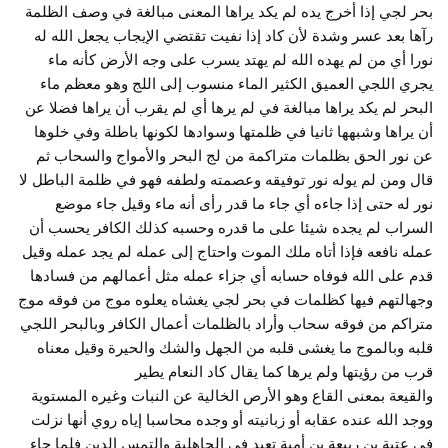
بحر لجي إذا أخرج يده لم يكد يراها المعنى مبالغة في وصف الظلمة
رآها بعد عسر وشدة لأن كاد إذا نفيت تقتضي الإيجاب يجعل الله له
نورا أي من لم يهده الله لم يهتد يسرب على وجه الأرض كأنه ماء
يجري اللجي العميق الكثير الماء منسوب إلى اللج وهو معظم ماء
البحر لم يكد يراها مبالغة في لم يرها أي لم يقرب أن يراها فضلا عن
أن يراها وشبهها ثانيا في ظلمتها وسوادها لكونها باطلة وفي خلوها
عن نور الحق بظلمات متراكمة من لج البحر والأمواج والسحاب ثم
قال ومن لم يوله نور توفيقه وعصمته ولطفه فهو في ظلمة الباطل لا
نور له حتى إذا جاءه أي جاء ما قدر رأى أنه ماء وقيل جاء موضع
السراب لم يجده شيئا على ما قدره وحسبه كذلك الكافر يحسب أن
عمله نافعه فإذا أتاه ملك الموت واحتاج إلى عمله لم يجد عمله وقيل
قدم على الله فوفاه حسابه أي جزاء عمله مثل أعمالهم من فسادها
وجهالتهم فيها كظلمات في بحر لجي يغشاه يعلوه موج من فوقه موج
متراكم من فوقه سحاب وأراد بالظلمات أعمال الكافر وبالبحر اللجي
قلبه وبالموج ما يغشى قلبه من الجهل والشك والحيرة وقيل معناه
قرب من رؤيتها ولم يرها كما يقال كاد النعام يطير
والقيعة بمعنى القاع وهو الأرص الخالية عن النبات وغيره المستوية
ووجد الله عنده عقابه أو زبانيته أو وجده محاسبا إياه روي أنها نزلت
في عتبة بن ربيعة بن أمية تعبد في الجاهلية والتمس الدين فلما جاء