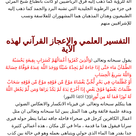
آلة للرؤية كما ذهب إليه فرق الرياضيين أو كانت بانطباع شبح المرئي
في جزء من الرطوبة الجليدية التي تشبه البرد والجمد كما ذهب إليه
الطبيعيون وهذان المذهبان هما المشهوران للفلاسفة ونسب
للإشراقيين منهم
التفسير العلمي والإعجاز القرآني لهذه
الآية
يقول سبحانه وتعالى (
وَالَّذِينَ كَفَرُوا أَعْمَالُهُمْ كَسَرَابٍ بِقِيعَةٍ يَحْسَبُهُ
الظَّمْآنُ مَاء حَتَّى إِذَا جَاءهُ لَمْ يَجِدْهُ شَيْئًا وَوَجَدَ اللَّهَ عِندَهُ فَوَفَّاهُ حِسَابَهُ
وَاللَّهُ سَرِيعُ الْحِسَابِ
أَوْ كَظُلُمَاتٍ فِي بَحْرٍ لُّجِّيٍّ يَغْشَاهُ مَوْجٌ مِّن فَوْقِهِ مَوْجٌ مِّن فَوْقِهِ سَحَابٌ
ظُلُمَاتٌ بَعْضُهَا فَوْقَ بَعْضٍ إِذَا أَخْرَجَ يَدَهُ لَمْ يَكَدْ يَرَاهَا وَمَن لَّمْ يَجْعَلِ اللَّهُ
لَهُ نُورًا فَمَا لَهُ مِن نُّورٍ
(39) (40) (النور)
هنا يتكلم سبحانه وتعالى عن فيزياء الانكسار والانعكاس الضوئي
وبدقة علمية فائقة وفي هذا المثل يبين لنا سبحانه وتعالى ان مثل
اعمال الكافرين كرجل في صحراء قاحله جافه تماما ينظر حوله فيرى
سرابا فيقول هذا ما قدمة ، ماءا في كل مكان ، هذه أعمالي كثيرة
جدا بقدر هذا الماء الذى حولي ويتباهى بعمله وهو في حالة بين كذب