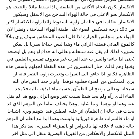
الانكسار يكون باتجاه الأكتف من الطبقتين اذا سقط مائلا والنتيجة هو
الانكسار نحو الاعلى في حالة الهواء الساخن من الاسفل وسيكون
الانكسار انعكاسا في حالة ان زاوية السقوط زائدا زاوية الانكسار اكثر
من 180 درجه فينعكس الضوء على طبقة الهواء الساخنة ، ونضرا لان
الهواء غبر متجانس الحرارة لذا فان الضوء المنعكس سوف يرى يتلألأ
كالموج المائي فيضنه الرائي ماء وهذا ليس خداعا بصريا بل يمكن
تصويره لذلك لم يقل عنه سبحانه وتعالى انه خداع او وهم بل اوضحه
(حتى اذا جاءه) والسراب عند العرب غير معروف تفسيره العلمي في
وقتها وهم لذلك احتار المفسرين في هذه النقطة لجهلهم بأسس هذه
الظاهرة فكانوا اذا جاءوا الى السراب وتغيرت زاوية النضر فانه لن
يرى المنعكس من الضوء فظنوه توهما , ولو راجعنا النص فان الله
سبحانه وتعالى يوضح ان الظمآن يحسبه ماء فيذهب اليه فلا يجد
الماء الذي رآه ولم يجد شيئا بسبب تغير وضع الرائي ومع هذا لم يقل
عنه وهما او توهما او ما شابه , وهذا يختلف تماما عن التوهم الذي قد
يحدث في حالة ان الظمآن اثر عليه العطش فبدا يتوهم ويرى اشباحا
او ماء فالسراب ظاهرة فيزيائية وليست وهما ابدا مع العلم ان التوهم
حاله ذهنيه لا علاقة لها بالحواس او بالفيزياء البصرية . بعد ذكر هذا
المثل للانكسار والانعكاس من الفيزياء البصرية ننتقل الى مثل آخر