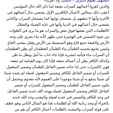
التسهيل لعلوم التنزيل – الكلبى
ج3/ص69
والذين كفروا أعمالهم كسراب بقيعة لما ذكر الله حال المؤمنين
أعقب ذلك بمثالين لأعمال الكافرين الأول يقتضي حال أعمالهم في
الآخرة وأنها لا تنفعهم بل يضمحل ثوابها كما يضمحل السراب والثاني
يقتضي حال أعمالهم في الدنيا وأنها في غاية الفساد والضلال
كالظلمات التي بعضها فوق بعض والسراب هو ما يرى في الفلوات
من ضوء الشمس في الهجيرة حتى يظهر كأنه ماء يجري على وجه
الأرض والقيعة جمع قاع وهو المنبسط من الأرض وقيل بمعنى القاع
وليس بجمع يحسبه الظمآن ماء الظمآن العطشان أي يظن العطشان
أن السراب ماء فيأتيه ليشربه فإذا جاء خاب ما أمل وبطل ما ظن
وكذلك الكافر يظن أن أعماله تنفعه فإذا كان يوم القيامة لم تنفعه
فهي كالسراب حتى إذا جاءه ضمير الفاعل للظمآن وضمير المفعول
للسراب أو ضمير الفاعل للكافر وضمير المفعول لعمله لم يجده شيئا
أي شيئا ينتفع به أو شيئا موجودا على العموم لأنه معدوم ويحتمل أن
يكون ضمير الفاعل للظمآن وضمير المفعول للسراب أو ضمير
الفاعل للكافر وضمير المفعول لعمله ووجد الله عنده ضمير الفاعل
في وجد للكافر والضمير في عنده لعمله والمعنى وجد الله عنده
بالجزاء أو وجد زبانية الله أو كظلمات هذا هو المثال الثاني وهو عطف
على قوله كسراب والمشبه بالظلمات أعمال الكافر أي هم من