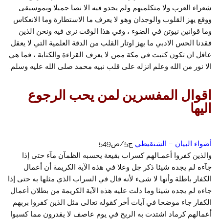
شعراء العرب ولا متكلميهم ولم يجدو فيه الا نصا جميلا وبموسيقى
ووقع يهز القلوب والوجدان وهو لا يعرف ما الاستطارة وما الانعكاس
وما قوانين نيوتن في الضوء ، وفي هذا الوقت نرى فيه ونحن الذين
فقدنا الحس الادبي ما يهز اوتار القلب من الدقة العلمية التي لا يعقل
عاقل ان تكون كتبت في مكة ممن لا يعرف القراءة والكتابة ، فما هي
الا نور من الله وعلم انزله على قلب نبيه محمد صلى الله عليه وسلم.
اقوال المفسرين لمن يحب الرجوع
اليها
أضواء البيان – الشنقيطي
ج5/ص549
والذين كفروا أعمـالهم كسراب بقيعة يحسبه الظمآن مآء حتى إذا
جآءه لم يجده شيئا ذكر جل وعلا في هذه الآية الكريمة أن أعمال
الكفار باطلة وأنها لا شىء لأنه قال في السراب الذي مثلها به حتى إذا
جاءه لم يجده شيئا وما دلت عليه هذه الآية الكريمة من بطلان أعمال
الكفار جاء موضحا في آيات أخر كقوله تعالى مثل الذين كفروا بربهم
أعمالهم كرماد اشتدت به الريح في يوم عاصف لا يقدرون مما كسبوا