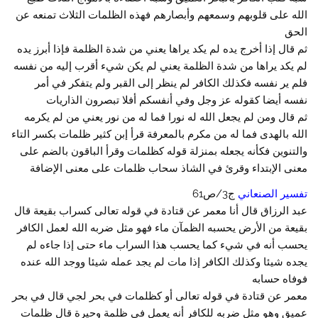
الله على قلوبهم وسمعهم وأبصارهم فهذه الظلمات الثلاث تمنعه عن
الحق
ثم قال إذا أخرج يده لم يكد يراها يعني من شدة الظلمة فإذا أبرز يده
لم يكد يراها من شدة الظلمة يعني لم يكن شيء أقرب إليه من نفسه
فلم ير نفسه فكذلك الكافر لم ينظر إلى القبر ولم يتفكر في أمر
نفسه أيضا كقوله عز وجل وفي أنفسكم أفلا تبصرون الذاريات
ثم قال ومن لم يجعل الله له نورا فما له من نور يعني من لم يكرمه
الله بالهدى فما له من مكرم بالمعرفة قرأ إبن كثير ظلمات بكسر التاء
والتنوين فكأنه يجعله بمنزلة قوله كظلمات وقرأ الباقون بالضم على
معنى الإبتداء وقرئ في الشاذ سحاب ظلمات على معنى الإضافة
تفسير الصنعاني
ج3/ص61
عبد الرزاق قال أنا معمر عن قتادة في قوله تعالى كسراب بقيعة قال
بقيعة من الأرض يحسبه الظمآن ماء فهو مثل ضربه الله لعمل الكافر
يحسب أنه في شيء كما يحسب هذا السراب ماء حتى إذا جاءه لم
يجده شيئا وكذلك الكافر إذا مات لم يجد عمله شيئا ووجد الله عنده
فوفاه حسابه
معمر عن قتادة في قوله تعالى أو كظلمات في بحر لجي قال في بحر
عميق وهو مثل ضربه للكافر أنه يعمل في ظلمة وحيرة قال ظلمات