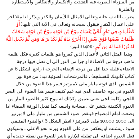
من الفيزياء البصرية فيه التشتت والانكسار والانعكاس والاستطارة
والفلترة .
يضرب الله سبحانه وتعالى الامثال لللأيمان والكفر ويذكر لنا مثلا اخر
على اعمال الكفار فيقول سبحانه وتعالى في الآية التي تليها(
أَوْ
كَظُلُمَاتٍ فِي بَحْرٍ لُّجِّيٍّ يَغْشَاهُ مَوْجٌ مِّن فَوْقِهِ مَوْجٌ مِّن فَوْقِهِ سَحَابٌ
ظُلُمَاتٌ بَعْضُهَا فَوْقَ بَعْضٍ إِذَا أَخْرَجَ يَدَهُ لَمْ يَكَدْ يَرَاهَا وَمَن لَّمْ يَجْعَلِ اللَّهُ
لَهُ نُورًا فَمَا لَهُ مِن نُّورٍ
) ((40) (النور)
. وهذا المثل الثاني لأعمال الذين كفروا هو ظلمات كثيرة فكل ظلمة
تذهب درجة من الاضاءة او جزا من النور الى ان تصل فيها درجة
الاضاءة قليله جدا اقل من درجة الإضاءة الحرجة ( راجع الشكل 6 عن
كتاب كانونك للفسلجه) ، فالمرشحات الضوئية تبدء من قوة نور
الشمس الذى قوته مليار ملى لامبرتيز فيمر هذا الضوء من خلال
الغيوم في يوم عاصف الذى فيه غيم كثيف فيمر هذا الضوء الى البحر
اللجي وكلمة لجى تعنى عميق وكذلك له موج كثير فالضوء المار من
الغيوم الكثيفة ينتشر على مساحة واسعه كما تفعل الورقة البيضاء اذا
وضعت امام المصباح فينقص ضوء الشمس من مليار ملى لامبرتيز
الى 1000-10.000 ملى لامبرتيز ( انظر الشكل 6 ) والضوء المتبقي
سوف يتشتت او ينعكس من على الغيوم ويرتد نحو الاعلى ، وسيكون
فعل الغيوم اضافه الى تقليله للإنارة ناشر للضوء من نقطة جديده أي