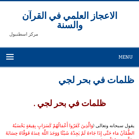
Ski
t
conten
الاعجاز العلمي في القرآن
والسنة
مركز اسطنبول
MENU
ظلمات في بحر لجي
ظلمات في بحر لجي .
يقول سبحانه وتعالى (
وَالَّذِينَ كَفَرُوا أَعْمَالُهُمْ كَسَرَابٍ بِقِيعَةٍ يَحْسَبُهُ
الظَّمْآنُ مَاء حَتَّى إِذَا جَاءهُ لَمْ يَجِدْهُ شَيْئًا وَوَجَدَ اللَّهَ عِندَهُ فَوَفَّاهُ حِسَابَهُ