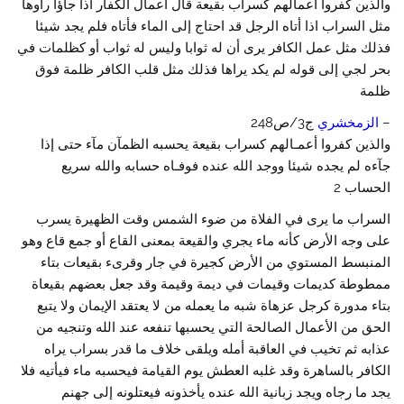
والذين كفروا أعمالهم كسراب بقيعة قال أعمال الكفار اذا جاؤا رأوها
مثل السراب اذا أتاه الرجل قد احتاج إلى الماء فأتاه فلم يجد شيئا
فذلك مثل عمل الكافر يرى أن له ثوابا وليس له ثواب أو كظلمات في
بحر لجي إلى قوله لم يكد يراها فذلك مثل قلب الكافر ظلمة فوق
ظلمة
–
الزمخشري
ج3/ص248
والذين كفروا أعمـالهم كسراب بقيعة يحسبه الظمآن مآء حتى إذا
جآءه لم يجده شيئا ووجد الله عنده فوفـاه حسابه والله سريع
الحساب 2
السراب ما يرى في الفلاة من ضوء الشمس وقت الظهيرة يسرب
على وجه الأرض كأنه ماء يجري والقيعة بمعنى القاع أو جمع قاع وهو
المنبسط المستوي من الأرض كجيرة في جار وقرىء بقيعات بتاء
ممطوطة كديمات وقيمات في ديمة وقيمة وقد جعل بعضهم بقيعاة
بتاء مدورة كرجل عزهاة شبه ما يعمله من لا يعتقد الإيمان ولا يتبع
الحق من الأعمال الصالحة التي يحسبها تنفعه عند الله وتنجيه من
عذابه ثم تخيب في العاقبة أمله ويلقى خلاف ما قدر بسراب يراه
الكافر بالساهرة وقد غلبه العطش يوم القيامة فيحسبه ماء فيأتيه فلا
يجد ما رجاه ويجد زبانية الله عنده يأخذونه فيعتلونه إلى جهنم