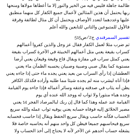
ظالمة جاهلة فليس فيه من الخير والنور إلا ما أعطاها مولاها ومنحها
ربها يحتمل أن هذين المثالين لأعمال جميع الكفار كل منهما منطبق
عليها وعددهما لتعدد الأوصاف ويحتمل أن كل مثال لطائفة وفرقة
فالأول للمتبوعين والثاني للتابعين والله أعلم
تفسير السمرقندي
ج2/ص515
ثم ضرب مثلا لعمل الكفار فقال عز وجل والذين كفروا أعمالهم
كسراب بقيعة يعني مثل أعمالهم الخبيثة في الآخرة كسراب بقيعة
يعني كمثل سراب في مفازة ويقال قاع وقيعة وقيعان يعني أرضا
مستوية كما يقال صبي وصبية وصبيان يحسبه الظمآن ماء يعني
العطشان إذا رأى السراب من بعيد يعني يجده ماء حتى إذا جاءه يعني
فإذا أتاه ليشرب منه لم يجده شيئا مما طلبه وأراده فكذلك الكافر
يظن أنه يثاب في صدقته وعتقه وسائر أعماله فإذا جاءه يوم القيامة
وجده هباء منثورا ولا ثواب له ووجد الله عنده أي يوم
القيامة عند عمله وهذا كما قال إن ربك لبالمرصاد الفجر 14 يعني
مصير الخلائق إليه فوفاه حسابه يعني يوفيه ثواب عمله والله سريع
الحساب فكأنه حاسب ويقال سريع الحفظ ويقال إذا حاسب فحسابه
سريع فيحاسبهم جميعا فيظن كل واحد منهم أنه يحاسبه خاصة فلا
يشغله حساب أحدهم عن الآخر لأنه لا يحتاج إلى أخذ الحساب ولا