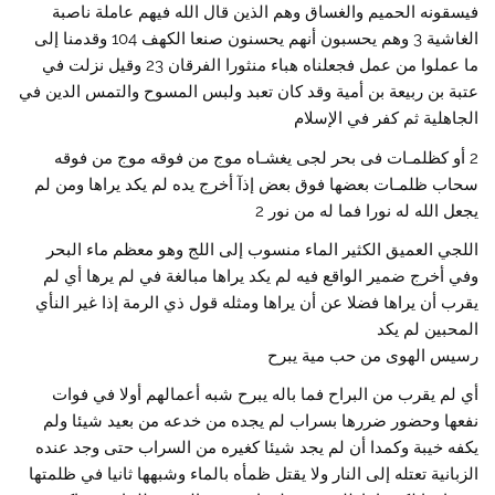
فيسقونه الحميم والغساق وهم الذين قال الله فيهم عاملة ناصبة
الغاشية 3 وهم يحسبون أنهم يحسنون صنعا الكهف 104 وقدمنا إلى
ما عملوا من عمل فجعلناه هباء منثورا الفرقان 23 وقيل نزلت في
عتبة بن ربيعة بن أمية وقد كان تعبد ولبس المسوح والتمس الدين في
الجاهلية ثم كفر في الإسلام
2 أو كظلمـات فى بحر لجى يغشـاه موج من فوقه موج من فوقه
سحاب ظلمـات بعضها فوق بعض إذآ أخرج يده لم يكد يراها ومن لم
يجعل الله له نورا فما له من نور 2
اللجي العميق الكثير الماء منسوب إلى اللج وهو معظم ماء البحر
وفي أخرج ضمير الواقع فيه لم يكد يراها مبالغة في لم يرها أي لم
يقرب أن يراها فضلا عن أن يراها ومثله قول ذي الرمة إذا غير النأي
المحبين لم يكد
رسيس الهوى من حب مية يبرح
أي لم يقرب من البراح فما باله يبرح شبه أعمالهم أولا في فوات
نفعها وحضور ضررها بسراب لم يجده من خدعه من بعيد شيئا ولم
يكفه خيبة وكمدا أن لم يجد شيئا كغيره من السراب حتى وجد عنده
الزبانية تعتله إلى النار ولا يقتل ظمأه بالماء وشبهها ثانيا في ظلمتها