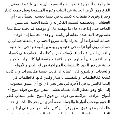
عليها وقت الظهيرة فيظن أنه ماء يسرب أي يجري والقيعة بمعنى
القاع وهو الأرص الخالية عن النبات وغيره المستوية وقيل جمعه كجار
وجيرة وقرئ < بقيعات > كديمات في ديمة يحسبه الظمآن ماء أي
العطشان وتخصيصه لتشبيه الكافر به ي شدة الخيبة عند ميس
الحاجة حتى إذا جاءه جاء ما توهمه ماء أو موضعه لم يجده شيئا مما
ظنه ووجد الله عنده عقابه أو زبانيته أو وجده محاسبا إياه فوفاه
حسابه استعراضا أو مجازاة والله سريع الحساب لا يشغله حساب ن
حساب روي أنها نزلت في عتبة بن ربيعة بن أمية تعبد في الجاهلية
والتمس الدين فلما جاء الإسلام كفر أو كظلمات عطف على كسراب
و أو للتخيير فإن أ مالهم لكونها لاغية لا منفعة لها كالسراب ولكونها
خالية عن نور الحق كالظلمات المتراكمة من لج البحر والأمواج
والسحاب أو للتنويع فإن أعماله إن كانت حسنة فكالسراب وإن كانت
قبيحة فكالظلمات أو للتقسيم باعتبار وقتين فإنها كالظلمات في
الدنيا كالسراب في الآخرة في بحر لجي ذي لج أي عميق منسوب
إلى اللج وهو معظم الماء يغشاه يغشى البحر موج من فوقه موج أي
أمواج مترادفة متراكمة من فوقه من فوق الموج الثاني سحاب غطى
النجوم ويحجب أنوارها والجملة صفة أخرى لل بحر ظلمات أي هذه
ظلمات بعضها فوق بعض وقرأ ابن كثير ظلمات بالجر على إبدالها من
الأولى أو بإضافة ال سحاب إليها في رواية البزي إذا أخرج يده وهي