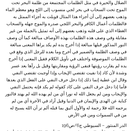
الضلال والحيرة في مثل الظلمات المجتمعة من ظلمة البحر تحت
الموج تحت السحاب في بحر لجي منسوب إلى اللج وهو معظم الماء
وذهب بعضهم إلى أن أجزاء هذا المثال قوبلت به أجزاء الممثل به
فالظلمات أعمال الكافر والبحر اللجي صدره والموج جهله والسحاب
الغطاء الذي على قلبه وذهب بعضهم إلى أنه تمثيل بالجملة من غير
مقابلة وفي وصف هذه الظلمات بهذه الأوصاف مبالغة كما أن وصف
النور المذكور قبلها مبالغة إذا أخرج يده لم يكد يراها المعنى مبالغة
في وصف الظلمة والضمير في أخرج وما بعده للرجل الذي وقع في
الظلمات الموصوفة واختلف في تأويل الكلام فقيل المعنى إذا أخرج
يده لم يقارب رؤيتها فنفى الرؤية ومقاربتها وقيل بل رآها بعد عسر
وشدة لأن كاد إذا نفيت تقتضي الإيجاب وإذا أوجبت تقتضي النفي
وقال ابن عطية إنما ذلك إذا دخل حرف النفي على الفعل الذي بعدها
فأما إذا دخل حرف النفي على كاد كقوله لم يكد فإنه يحتمل النفي
والإيجاب ومن لم يجعل الله له نورا أي من لم يهده الله لم يهتد فالنور
كناية عن الهدى والإيمان في الدنيا وقيل أراد في الآخرة أي من لم
يرحمه الله فلا رحمة له والأول أليق بما قبله ألم تر أن الله يسبح له
من في السموات ومن في الأرض
الدر المنثور – السيوطي ج6/ص196