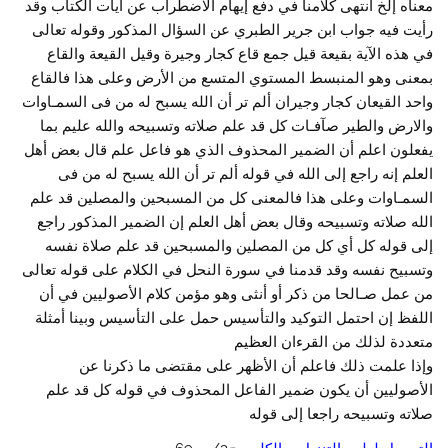
معناه إلخ انتهى كلامنا في دفع إيهام الاضطراب عن آيات الكتاب وقد
رأيت فيه جواب ابن جرير الطبري عن السؤال المذكور وقوله تعالى
في هذه الآية بقيعة قيل جمع قاع كجار وجيرة وقيل القيعة والقاع
بمعنى وهو المنبسط المستوي المتسع من الأرض وعلى هذا فالقاع
واحد القيعان كجار وجيران ألم تر أن الله يسبح له من فى السمـاوات
والارض والطير صآفـات كل قد علم صلاته وتسبيحه والله عليم بما
يفعلون اعلم أن الضمير المحذوف الذي هو فاعل علم قال بعض أهل
العلم إنه راجع إلى الله في قوله ألم تر أن الله يسبح له من فى
السمـاوات وعلى هذا فالمعنى كل من المسبحين والمصلين قد علم
الله صلاته وتسبيحه وقال بعض أهل العلم إن الضمير المذكور راجع
إلى قوله كل أي كل من المصلين والمسبحين قد علم صلاة نفسه
وتسبيح نفسه وقد قدمنا في سورة النحل في الكلام على قوله تعالى
من عمل صـالحا من ذكر أو أنثى وهو مؤمن كلام الأصوليين في أن
اللفظ إن احتمل التوكيد والتأسيس حمل على التأسيس وبينا أمثلة
متعددة لذلك من القرءان العظيم
وإذا علمت ذلك فاعلم أن الأظهر على مقتضى ما ذكرنا عن
الأصوليين أن يكون ضمير الفاعل المحذوف في قوله كل قد علم
صلاته وتسبيحه راجعا إلى قوله