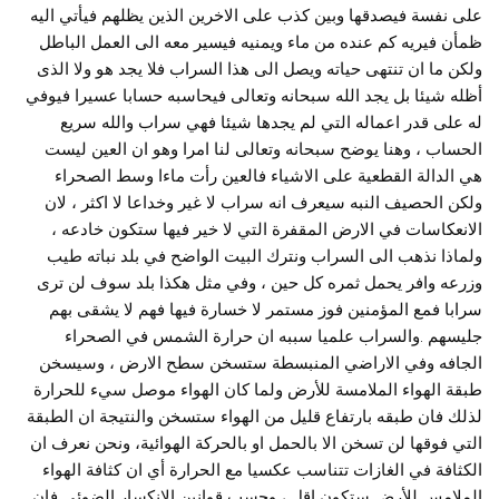
على نفسة فيصدقها وبين كذب على الاخرين الذين يظلهم فيأتي اليه
ظمأن فيريه كم عنده من ماء ويمنيه فيسير معه الى العمل الباطل
ولكن ما ان تنتهى حياته ويصل الى هذا السراب فلا يجد هو ولا الذى
أظله شيئا بل يجد الله سبحانه وتعالى فيحاسبه حسابا عسيرا فيوفي
له على قدر اعماله التي لم يجدها شيئا فهي سراب والله سريع
الحساب ، وهنا يوضح سبحانه وتعالى لنا امرا وهو ان العين ليست
هي الدالة القطعية على الاشياء فالعين رأت ماءا وسط الصحراء
ولكن الحصيف النبه سيعرف انه سراب لا غير وخداعا لا اكثر ، لان
الانعكاسات في الارض المقفرة التي لا خير فيها ستكون خادعه ،
ولماذا نذهب الى السراب ونترك البيت الواضح في بلد نباته طيب
وزرعه وافر يحمل ثمره كل حين ، وفي مثل هكذا بلد سوف لن ترى
سرابا فمع المؤمنين فوز مستمر لا خسارة فيها فهم لا يشقى بهم
جليسهم .والسراب علميا سببه ان حرارة الشمس في الصحراء
الجافه وفي الاراضي المنبسطة ستسخن سطح الارض ، وسيسخن
طبقة الهواء الملامسة للأرض ولما كان الهواء موصل سيء للحرارة
لذلك فان طبقه بارتفاع قليل من الهواء ستسخن والنتيجة ان الطبقة
التي فوقها لن تسخن الا بالحمل او بالحركة الهوائية، ونحن نعرف ان
الكثافة في الغازات تتناسب عكسيا مع الحرارة أي ان كثافة الهواء
الملامس للأرض ستكون اقل ، وحسب قوانين الانكسار الضوئي فان