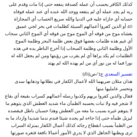
كذلك الكافر يحسب أن عمله كصدقة ينفعه حتى إذا مات وقدم على
ربه لم يجد عمله أي لم ينفعه ووجد الله عنده أي عند عمله فوفاه
حسابه أي جازاه عليه في الدنيا والله سريع الحساب أي المجازاة
40 أو الذين كفروا أعمالهم السيئة كظلمات في بحر لجي عميق
يغشاه موج من فوقه أي الموج موج من فوقه أي الموج الثاني سحاب
أي غيم هذه ظلمات بعضها فوق بعض ظلمة البحر وظلمة الموج
الأول وظلمة الثاني وظلمة السحاب إذا أخرج الناظر يده في هذه
الظلمات لم يكد يراها أي لم يقرب من رؤيتها ومن لم يجعل الله له
نورا فما له من نور أي من لم يهده الله لم يهتد
تفسير السعدي
ج1/ص569
هذان مثلان ضربهما الله لأعمال الكفار في بطلانها وذهابها سدى
وتحسر عامليها منها
فقال والذين كفروا بربهم وكذبوا رسله أعمالهم كسراب بقيعة أي بقاع
لا شجر فيه ولا نبات يحسبه الظمآن ماء شديد العطش الذي يتوهم ما
لا يتوهم غيره بسبب ما معه من العطش وهذا حسبان باطل فيقصده
ليزيل ظمأه حتى إذا جاءه لم يجده شيئا فندم ندما شديدا وازداد ما به
من الظمأ بسبب انقطاع رجائه كذلك أعمال الكفار بمنزلة السراب
ترى ويظنها الجاهل الذي لا يدري الأمور أعمالا نافعة فتغره صورتها