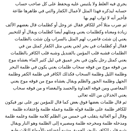
يجري فيه الغلط ولا يلتبس عليه ويحفظ على كل صاحب حساب
حسابه ليذكره فهذا المثل لأعمال الكفار والتي في ظاهرها طاعة
فأخبر أنه لا ثواب لهم بها
ثم ضرب مثلا آخر للكافر فقال عز وجل أو كظلمات قال بعضهم الألف
زيادة ومعناه وكظلمات يعني ومثلهم أيضا كظلمات ويقال أو للتخيير
يعني إن شئت فاضرب لهم المثل بالسراب وإن شئت بالظلمات
فقال أو كظلمات في بحر لجي يعني مثل الكفار كمثل من في
الظلمات فشبه قلب المؤمن بالقنديل وشبه قلب الكافر بالظلمات
يعني كمثل رجل يكون في بحر عميق في ليل كثير الماء يغشاه موج
من فوقه موج من فوقه سحاب ظلمات يعني يكون في ظلمة البحر
وظلمة الليل وظلمة السحاب فكذلك الكافر في ظلمة الكفر وظلمة
الجهل وظلمة الجور والظلم ويقال يغشاه موج من فوقه موج يعني
المعاصي ومن فوقه العداوة والحسد والبغضاء و من فوقه سحاب
يعني الخذلان من الله تعالى
ثم قال ظلمات بعضها فوق بعض كما قال للمؤمن نور على نور فيكون
للكافر ظلمة على ظلمة قوله ظلمة وعمله ظلمة وإعتقاده ظلمة
وقال أبو العالية يتقلب في خمس من الظلم كلامه ظلمة وعلمه ظلمة
ومدخله ظلمة ومخرجه ظلمة ومصيره إلى الظلمة وهو النار ويقال
شبه قلب الكافر بالبحر العميق وشبه أعضاءه بالأمواج الثلاث طبع