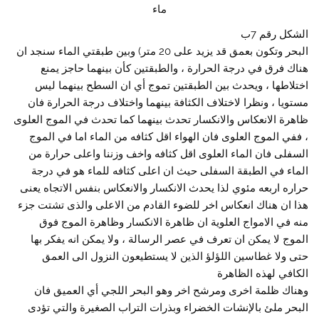
ماء
الشكل رقم 7ب
البحر وتكون بعمق قد يزيد على 20 متر) وبين طبقتي الماء سنجد ان
هناك فرق في درجة الحرارة ، والطبقتين كأن بينهما حاجز يمنع
اختلاطها ، ويحدث بين الطبقتين تموج أي ان السطح بينهما ليس
مستويا ، ونظرا لاختلاف الكثافة بينهما واختلاف درجة الحرارة فان
ظاهرة الانعكاس والانكسار تحدث بينهما كما تحدث في الموج العلوى
، ففي الموج العلوى فان الهواء اقل كثافه من الماء اما في الموج
السفلى فان الماء العلوى اقل كثافه واخف وزننا واعلى حرارة من
الماء في الطبقة السفلى حيث ان اعلى كثافه للماء هو في درجة
حراره اربعه مئوي لذا يحدث الانكسار والانعكاس بنفس الاتجاه يعنى
هذا ان هناك انعكاس اخر للضوء القادم من الاعلى والذى تشتت جزء
منه في الامواج العلوية ان ظاهرة الانكسار وظاهرة الموج فوق
الموج لا يمكن ان تعرف في عصر الرسالة ، ولا يمكن انه يفكر بها
حتى ولا غطاسين اللؤلؤ الذين لا يستطيعون النزول الى العمق
الكافي لهذه الظاهرة
وهناك ظلمة اخرى ومرشح اخر وهو البحر اللجي أي العميق فان
البحر ملئ بالإنشات الخضراء وبذرات التراب الصغيرة والتي تؤدى