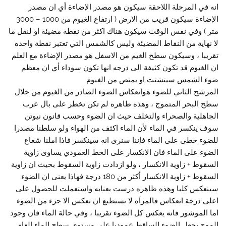
انه في المرحلة اللاحقة سيكون هو مصدر الإضاءة أي ان مصدر
الإضاءة سيكون قريب من الارض ( ارتفاع الغيوم من 1000 – 3000
متر ) وفي نفس الوقت سيكون هناك اكثر من نقطة مضيئة او لنقل ما
لا نهاية من النقاط المضيئة وليس كالشمس التي تعتبر نقطة واحده
تقريبا ، وسيكون سطح الغيم من الاسفل هو مصدر الإضاءة مع العلم
ان الغيوم قد تكون كثيفة الى درجه انها تكون سوداء أي ان معظم
ضوء الشمس سيتشتت او يمتص من الغيوم
المرشح الثاني للضوء هوانعكاس الضوء الصادر من الغيوم من خلال
سطح البحر المتموج ، وهذه ظاهره لم تكن تخطر على بال عرب
الجاهلية والصحراء والتخلف حيث ان الضوء وحسب قانون نيوتن
سوف ينكسر في الماء لأن الماء اكثف من الهواء ولو سلطنا مصدرا
للضوء خطى على الماء فإننا سنرى انه سينكسر فاذا املنا شعاع
الضوء على الماء فان الانكسار على الخط العمودي يساوى زاوية
السقوط + زاوية الانكسار ، ولو ازدادت زاوية السقوط بحيث ان زاوية
السقوط + زاوية الانكسار أكثر من 180 درجة فهاذا يعنى ان الضوء
سينعكس كليا وهذه ظاهره درست بعنايه واستعملت للحصول على
اعلى درجة انعكاس فالمرآه لا تستطيع ان تعكس الا جزء من الضوء
اما الموشور فانه يعكس كل الضوء تقريبا ، وفي حالة الماء فان وجود
الموج يجعل الضوء الساقط عموديا على مستوى سطح الماء العام