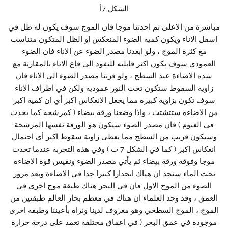
الشكل 7أ
مباشرة من الاعلى ثم احدثنا موجا فان الموج سوف يكون له ظل في
اسفل الاناء ويكون كمية الضوء المنعكس او الظل المتكون متناسب
مع كثرة الموج ، ولو ابعدنا مصدر الضوء عن الاناء فان الضوء
العمودي سوف يكون اكثر قابليه للنفوذ الى قاع الاناء بالمقارنة مع
شده الاضاءة عند السطح ، ولو قربنا مصدر الضوء الى الاناء فان
زاوية السقوط ستكون تحت النور عموديه ولكن في اطراف الاناء
سوف تكون بزاوية كبيرة مما يجعل الانعكاس اكبر أي ان كمية اكبر
من الاضاءة ستتشتت ، واذا وضعنا ورقة بيضاء ( كمرشحة كما يحدث
في الغيوم ) فان مصدر الضوء سيكون هو الورقة نفسها المرشحة
وسيكون قريب من السطح مما يعطى زاوية سقوط اكبر أي احتمال
انعكاس اكبر ( كما في الشكل 7 ب ) وفي هذه التجربة عندما تحدث
موجا وفوقه ورقة بيضاء ثم يأتي مصدر الضوء ونقيس قوة الاضاءة
تحت الماء سنجد ان هناك انحدارا كبيرا جدا في الاضاءة وبعد مرور
الضوء من الموج الاول فان في البحر هناك طبقة موج اخرى في
العمق ، وقد وجد العلماء ان هناك في معظم بحار العالم طبقتين من
الموج ، الموج السطحي وهو معروف لدينا ونراه بأعيننا وطبقه اخرى
موجوده في عمق البحر ( في اعماق مختلفة تعمد على درجة حرارة