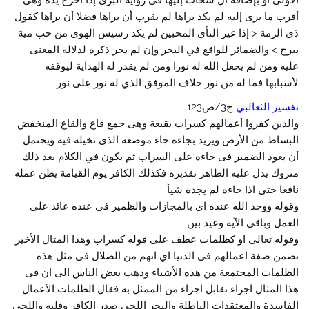
أقرب ما يرى إليه لم يكد يراها لم يقرب أن يراها فضلا أن يراها كقول
ذي الرمة < إذا غير النأي المحبين لم يكد رسيس الهوى من حب مية
يبرح > والضمائر للواقع في البحر وإن لم يجر ذكره لدلالة المعنى
عليه ومن لم يجعل الله له نورا ومن لم يقدر له الهداية ليوقفه
لأسبابها فما له من نور خلاف الموفق الذي له نور على نور
تفسير الثعالبي
ج3/ص123
والذين كفروا أعمالهم كسراب بقيعة وهى جمع قاع والقاع المنخفض
البساط من الأرض ويريد بجاءه جاء موضعه الذى تخيله فيه ويحتمل
أن يعود الضمير فى جاءه على السراب ثم يكون في الكلام بعد ذلك
متروك يدل عليه الظاهر تقديره فكذلك الكافر يوم القيامة يظن عمله
نافعا حتى اذا جاءه لم يجده شيأ
وقوله ووجد الله عنده اي بالمجازات والظمير فى عنده عائد على
العمل وباقى الآية وعيد بين
وقوله تعالى او كظلمات عطف على قوله كسراب وهذا المثال الأخير
تضمن صفة اعمالهم فى الدنيا اي انهم من الضلال فى مثل هذه
الظلمات المجتمعة من هذه الأشياء وذهب بعض الناس الى ان فى
هذا المثال اجزاء تقابل اجزاء من الممثل به فقال الظلمات الأعمال
الفاسدة والمعتقدات الباطلة والبحر اللجى صدر الكافر وقلبه واللجى