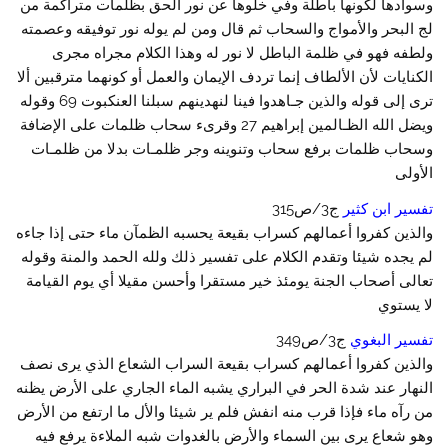
وسوادها لكونها باطلة وفي خلوها عن نور الحق بظلمات متراكمة من
لج البحر والأمواج والسحاب ثم قال ومن لم يوله نور توفيقه وعصمته
ولطفه فهو في ظلمة الباطل لا نور له وهذا الكلام مجراه مجرى
الكنايات لأن الألطاف إنما تردف الإيمان والعمل أو كونهما مترقبين ألا
ترى إلى قوله والذين جـاهدوا فينا لنهدينهم سبلنا العنكبوت 69 وقوله
ويضل الله الظـالمين إبراهيم 27 وقرىء سحاب ظلمات على الإضافة
وسحاب ظلمات برفع سحاب وتنوينه وجر ظلمـات بدلا من ظلمـات
الأولى
تفسير ابن كثير
ج3/ص315
والذين كفروا أعمالهم كسراب بقيعة يحسبه الظمآن ماء حتى إذا جاءه
لم يجده شيئا وتقدم الكلام على تفسير ذلك ولله الحمد والمنة وقوله
تعالى أصحاب الجنة يومئذ خير مستقرا وأحسن مقيلا أي يوم القيامة
لا يستوي
تفسير البغوي
ج3/ص349
والذين كفروا أعمالهم كسراب بقيعة السراب الشعاع الذي يرى نصف
النهار عند شدة الحر في البراري يشبه الماء الجاري على الأرض يظنه
من رآه ماء فإذا قرب منه انفش فلم ير شيئا والأل ما ارتفع من الأرض
وهو شعاع يرى بين السماء والأرض بالغدوات شبه الملاءة يرفع فيه