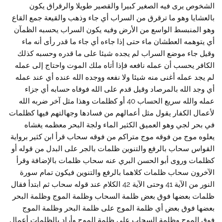
الشخوص يرى فيه الصغير كبيرا والقصير طويلا والرقراق يكون
بالعشايا وهو ما ترقرق من السراب أي جاء وذهب والقيعة جمع القاع
وهو المنبسط الواسع من الأرض وفيه يكون السراب يحسبه الظمآن
أي يتوهمه العطشان ماء حتى إذا جاءه أي جاء ما قدر رأى أنه ماء
وقيل جاء موضع السراب لم يجده شيئا على ما قدره وحسبه كذلك
الكافر يحسب أن عمله نافعه فإذا أتاه ملك الموت واحتاج إلى عمله
لم يجد عمله أغنى منه شيئا ولا نفعه ووجده الله عنده أي عند عمله
أي وجد الله بالمرصاد وقيل قدم على الله فوفاه حسابه أي جزاء
عمله والله سريع الحساب 40 أو كظلمات وهذا مثل آخر ضربه الله
لأعمال الكفار يقول مثل أعمالهم من فسادها وجهالتهم فيها كظلمات
في بحر لجي وهو العميق الكثير الماء ولجة البحر معظمه يغشاه
يعلوه موج من فوقه موج متراكم من فوقه سحاب قرأ ابن كثير برواية
القواس سحاب بالرفع والتنوين ظلمات بالجر على البدل من قوله أو
كظلمات وروى أبو الحسن البري عنه سحاب ظلمات بالإضافة وقرأ
الآخرون سحاب ظلمات كلاهما بالرفع والتنوين فيكون تمام سورة
النور من الآية 41 وحتى الآية 42 الكلام عند قوله سحاب ثم ابتدأ فقال
ظلمات بعضها فوق بعض ظلمة السحاب وظلمة الموج وظلمة البحر
بعضها فوق بعض أي ظلمة الموج على ظلمة البحر وظلمة الموج
فوق الموج وظلمة السحاب على ظلمة الموج وأراد بالظلمات أعمال