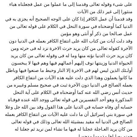
على شىء وقوله تعالى وقدمنا إلى ما عملوا من عمل فجعلناه هباء
منثورا إلى غير ذلك من الآيات
وقد قدمنا أن عمل الكافر إذا كان على الوجه الصحيح أنه يجزى به في
الدنيا كما أوضحناه في سورة النحل في الكلام على قوله تعالى من
عمل صـالحا من ذكر أو أنثى وهو مؤمن
وقد دلت آيات من كتاب الله على انتفاع الكافر بعمله في الدنيا دون
الآخرة كقوله تعالى من كان يريد حرث الاخرة نزد له فى حرثه ومن
كان يريد حرث الدنيا نؤته منها وما له فى وقوله تعالى من كان يريد
الحيواة الدنيا وزينتها نوف إليهم أعمالهم فيها وهم فيها لا يبخسون
أولـئك الذين ليس لهم فى الاخرة إلا النار وحبط ما صنعوا فيها وباطل
ما كانوا يعملون وهذا الذي دلت عليه هذه الآيات من انتفاع الكافر
بعمله الصالح في الدنيا دون الآخرة ثبت في صحيح مسلم وغيبره من
حديث أنس رضي الله عنه كما أوضحناه في الكلام على آية النحل
المذكورة وهو أحد التفسيرين في قوله تعالى ووجد الله عنده فوفـاه
حسابه أي وفاه حسابه في الدنيا على هذا القول وقد بين الله جل وعلا
في سورة بني إسرائيل أن ما دلت عليه الآيات من انتفاع الكافر بعمله
الصالح في الدنيا أنه مقيد بمشيئة الله تعالى وذلك في قوله تعالى
من كان يريد العـاجلة عجلنا له فيها ما نشاء لمن نريد ثم جعلنا له
جهنم يصلـاها مذموما مدحورا