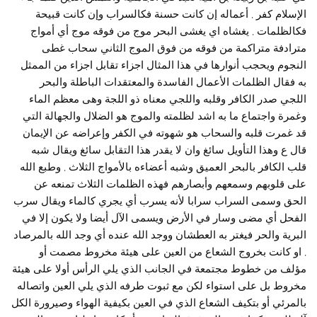
الإسلام كفر , أعماله إن كانت حسنة فكالسراب وإن كانت قبيحة
فكالظلمات , يغشاه اي يغشى البحر موج من فوقه موج أي أمواج
مترادفة متراكمة من فوقه من فوق الموج الثاني سحاب غطى
النجوم ويحجب أنوارها في هذا المثال اجزاء تقابل اجزاء من الممثل
به فقال الظلمات الأعمال الفاسدة والمعتقدات الباطلة والبحر
اللجي صدر الكافر وقلبه واللجي معناه ذو اللجة وهى معظم الماء
وغمرة واجتماع ما به اشد لظلمته والموج هو الضلال والجهالة التي
قد غمرت قلبه والسحاب هو شهوته في الكفر وإعراضه عن الإيمان
قال ع وهذا التأويل سائغ وان لا يقدر هذا التقابل سائغ ويقال شبه
قلب الكافر بالبحر العميق وشبه أعضاءه بالأمواج الثلاث , وطبع الله
على قلوبهم وسمعهم وأبصارهم فهذه الظلمات الثلاث تمنعه عن
الحق وسمى السراب سرابا لأنه يسرب أي يجري كالماء ويقال سرب
الفحل أي مضى وسار في الأرض ويسمى الآل أيضا ولا يكون إلا في
البرية والحر فيغتر به العطشان ووجد الله عنده أي وجد الله بالمرصاد
, او كانت بخروج الشعاع من العين على هيئة مخروط مصمت أو
مؤلف من خطوط مجتمعة في الجانب الذي يلي الرأس أولا على هيئة
مخروط بل على استواء لكن مع ثبوت طرفه الذي يلي العين واتصاله
بالمرئي أو بتكيف الشعاع الذي في العين بكيفية الهواء وصيرورة الكل