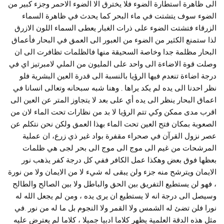
الى ظاهرة استطارة الضوء فلا يخترق الا الضوء الاحمر وجزء كبير من
الضوء سوف يتشتت في ماء البحر كما يحدث في ظاهرة السماء
الزرقاء فتشتت الضوء على ذرات الغبار يعطى السماء اللون الازرق
لذا ستمنع الكثير من الضوء من العبور الى العمق في البحار فأعماق
البحار مظلمة جدا وخاصة السحيقة منها فالظلمات تظافرت الى ان
وصلت قوة الاضاءة الى واحد على المليون من الملي لامبرتيز اي في
درجة اضاءة تنعدم فيها الرؤيا بالنسبة الى قدرة العين البشرية فلو
نظر احدنا الى يده لم يكد يراها , وهنا شبه سبحانه وتعالى انسانا في
اعماق البحار ينظر الى يده أي على بعد لا يتجاوز المتر عن العين الى
اقرب مدى ممكن وكي تتم الرؤيا لا بد من نظارات تحت الماء لان من
الصعوبة بمكان فتح العين تحت الماء بهذا العمق ولكن نحن نتكلم عن
عصر نزول القرآن في صحراء مقفرة بواد غير ذي زرع، ان عملية
المرشحات من غيم الى موج الى موج الى بحر لجى هي ظلمات
بعظها فوق بعض وهكذا عمل الكافر ففي كل درجة كفر يذهب نور
الايمان ويترشح منه جزء ولن يبقى له شيء لا من الايمان ولا من نورة
، فهو لن يستطيع التفريق بين الحق والباطل ولا بين الصالح والطالح
وسيصل الى درجة انه لا يستطيع ان يرى يده ، ومن لم يجعل الله له
نورا فلن تضئ له الشمس ولا القمر ولا النجوم بل ما له من نور .في
مثل هذه الدقة العلمية يظهر كلاما ادبيا جميلا ، كلاما لم يعترض عليه