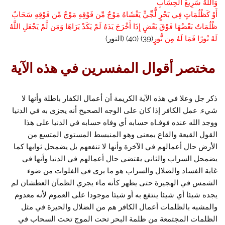
وَاللَّهُ سَرِيعُ الْحِسَابِ
أَوْ كَظُلُمَاتٍ فِي بَحْرٍ لُّجِّيٍّ يَغْشَاهُ مَوْجٌ مِّن فَوْقِهِ مَوْجٌ مِّن فَوْقِهِ سَحَابٌ
ظُلُمَاتٌ بَعْضُهَا فَوْقَ بَعْضٍ إِذَا أَخْرَجَ يَدَهُ لَمْ يَكَدْ يَرَاهَا وَمَن لَّمْ يَجْعَلِ اللَّهُ
لَهُ نُورًا فَمَا لَهُ مِن نُّورٍ
(39) (40) (النور)
مختصر أقوال المفسرين في هذه الآية
ذكر جل وعلا في هذه الآية الكريمة أن أعمال الكفار باطلة وأنها لا
شيء, عمل الكافر إذا كان على الوجه الصحيح أنه يجزى به في الدنيا
ووجد الله عنده فوفـاه حسابه أي وفاه حسابه في الدنيا على هذا
القول القيعة والقاع بمعنى وهو المنبسط المستوي المتسع من
الأرض حال أعمالهم في الآخرة وأنها لا تنفعهم بل يضمحل ثوابها كما
يضمحل السراب والثاني يقتضي حال أعمالهم في الدنيا وأنها في
غاية الفساد والضلال والسراب هو ما يرى في الفلوات من ضوء
الشمس في الهجيرة حتى يظهر كأنه ماء يجري الظمآن العطشان لم
يجده شيئا أي شيئا ينتفع به أو شيئا موجودا على العموم لأنه معدوم
والمشبه بالظلمات أعمال الكافر هم من الضلال والحيرة في مثل
الظلمات المجتمعة من ظلمة البحر تحت الموج تحت السحاب في