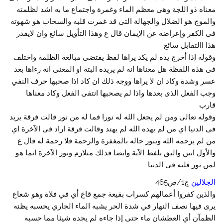
معناه ذو اللجة وهى معظم الماء وغمرة واجتماع ما به اشد لظلمته
والموج هو الضلال والجهالة التى قد غمرت قلبه والسحاب هو شهوته
فى الكفر وإعراضه عن الإيمان قال ع وهذا التأويل سائغ وان لايقدر
هذا االتقابل سائغ
وقوله إذا أخرج يده لم يكد يراها لفظ يقتضى مبالغة الظلمة واختلف
فى هذه اللفظة هل معناها انه لم يريده البتة او المعنى انه رءاها بعد
عسر وشدة وكاد ان لا يراها ووجه ذلك ان كاد اذا صحبها حرف النفي
وجب الفعل الذى بعدها واذا لم يصحبها انتفى الفعل وكاد معناها
قارب
وقوله تعالى ومن لم يجعل الله له نورا فما له من نور قالت فرقة يريد
فى الدنيا اي من لم يهده الله لم يهتد وقالت فرقة اراد فى الآخرة اي
من لم يرحمه الله وينور حاله بالمغفرة والرحمة فلا رحمة له قال ع
والأول ابين واليق بلفظ الآية وايضا فذلك متلازم ونور الآخرة انما هو
لمن نور قلبه فى الدنيا
الجلالين
ج1/ص465
والذين كفروا أعمالهم كسراب بقيعة جمع قاع أي في فلاة وهو شعاع
يرى فيها نصف النهار في شدة الحر يشبه الماء الجاري يحسبه يظنه
الظمآن أي العطشان ماء حتى إذا جاءه لم يجده شيئا مما حسبه