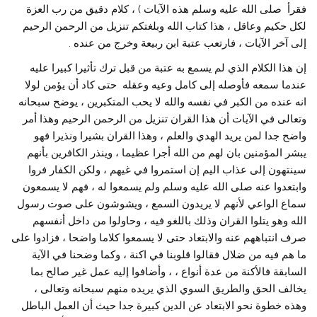
فقرأ صلى الله عليه وسلم هذه الآيات ) ، كلام دقيق من رب العزة
لكل حكيم وعاقل ، هذا كتاب الله وبلغتكم تنزيل من الرحمن الرحيم
إلى آخر الآيات ، فارتعب عتبة ابن ربيعة وخرج من عنده .
إن هذا الكلام الذي لم يسمع به عتبة من قبل ترك تأثيرا كبيرا عليه
عندما سمعه فأوصله إلى كامل وعيه وعقله حتى كاد أن يؤمن لولا
انه عنده من الكبر في نفسه والله لا يحب المتكبرين ، يوضح سبحانه
وتعالى في الآيات أن هذا القران تنزيل من الرحمن الرحيم وهذا أمر
واضح جدا لمن يريد الهدي والعلم ، وهذا القران بشيرا ونذيرا فهو
يبشر المؤمنين بان لهم من الله أجرا عظيما ، وينذر الكافرين بأنهم
سينتهون إلى عذاب اليم إن استمروا في غيهم ، ولكن الكفار فروا
وابتعدوا عنه صلى الله عليه وسلم ولم يسمعوا له ، فهم لا يسمعون
سماع الواعي لأنهم لا يريدون السمع ، ويشوشون على صوت رسول
الله وهو يتلوا القران وذلك باللغو فيه ، وحاولوا من داخل أنفسهم
صرف انتباههم عنه والابتعاد حتى لا يسمعوا كلاما واضحا ، فزادوا على
ما هم فيه من ضلال فقالوا قلوبنا في اكنة ، وكما وضحنا في الآية
السابقة فالأكنة من عدة أنواع ، ، وأضافوا إليه عمل غير صالح بما
يخالف الحق والطريق السوي الذي يريده منهم سبحانه وتعالى ،
وهذه خطوة نحو الابتعاد عن الدين كبيرة جدا حيث أن العمل الباطل