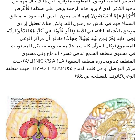
الأسس العلمية لوصول المعلومة متوفرة لكن هناك خلل مهم من
ناحية الكافر الذي لا يريد هذه الرحمة ويصر على ضلاله ( فَأَعْرَضَ
أَكْثَرُهُمْ فَهُمْ لَا يَسْمَعُونَ) إنهم لا يسمعون ، ليس المقصود به مطلق
السماع فهم في نقاش مع رسول الله، ولكن هناك تعطيل إرادي
موضح بالأشياء الثلاثة في الآية( وَقَالُوا قُلُوبُنَا فِي أَكِنَّةٍ مِّمَّا تَدْعُونَا إِلَيْهِ
وَفِي آذَانِنَا وَقْرٌ وَمِن بَيْنِنَا وَبَيْنِكَ حِجَابٌ) فقالوا أن مراكز الوعي
للمسموع (وكان القرآن كله سماعا) مغلفة ومقنعة بكل المستويات
في مستوى منطقه السمع 41 في قشرة الدماغ وفي مستوى
المنطقة 22 ومجاورة منطقة السمع ( WERNICK”S AREA) حيث
مركز التواصل أو في قلب الدماغ (HYPOTHALAMUS) حيث منطقة
الوعي(كانونك للفسلجة ص 181)