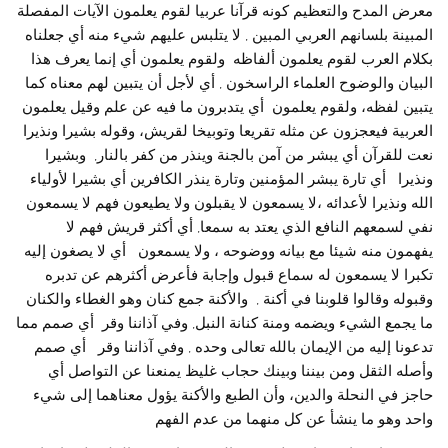
معرض المدح والتعظيم كونه قرآنا عربيا لقوم يعلمون الآيات المفصلة
المبينة بلسانهم العربي المبين , لا يتلبس عليهم شيء منه أي جعلناه
بكلام العرب لقوم يعلمون ألفاظه ولقوم يعلمون أي إنما يعرف هذا
البيان والوضوح العلماء الراسخون , أي لأجل أن يتبين لهم معناه كما
يتبين لفظه، ولقوم يعلمون أي يتدبرون ما فيه عن علم وقيل يعلمون
العربية فيعجزون عن مثله تقريعا وتوبيخا لقريش، وقوله بشيرا ونذيرا
نعت للقرآن أي يبشر من آمن بالجنة وينذر من كفر بالنار, وبشيرا
ونذيرا أي تارة يبشر المؤمنين وتارة ينذر الكافرين أي بشيرا لأولياء
الله ونذيرا لأعدائه ،لا يسمعون لا يقبلون ولا يطيعون فهم لا يسمعون
نفي لسمعهم النافع الذي يعتد به سمعا, أي أكثر قريش فهم لا
يفهمون منه شيئا مع بيانه ووضوحه ، ولا يسمعون أي لا يصغون إليه
تكبرا لا يسمعون له سماع قبول وإجابة فأعرض أكثرهم عن تدبره
وقبوله وقالوا قلوبنا في أكنة , والأكنة جمع كنان وهو الغطاء والكنان
ما يجمع الشيء ويضمه ومنة كنانة النبل, وفي آذاننا وقر أي صمم مما
تدعونا إليه من الإيمان بالله تعالى وحده , وفي آذاننا وقر أي صمم
وأصله الثقل ومن بيننا وبينك حجاب غليظ يمنعنا عن التواصل أي
حاجز في النحلة والدين، وأن الطبع والأكنة يؤول معناهما إلى شيء
واحد وهو ما ينشأ عن كل منهما من عدم الفهم