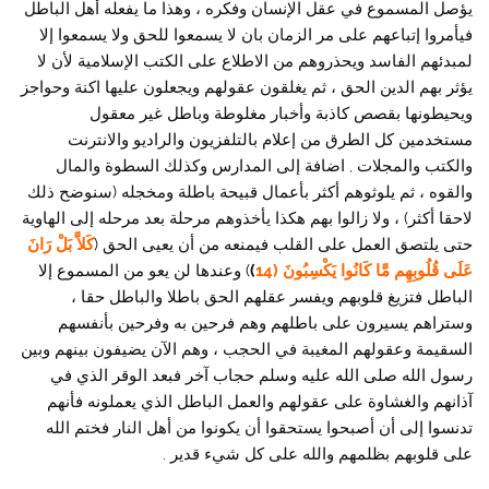
يؤصل المسموع في عقل الإنسان وفكره ، وهذا ما يفعله أهل الباطل
فيأمروا إتباعهم على مر الزمان بان لا يسمعوا للحق ولا يسمعوا إلا
لمبدئهم الفاسد ويحذروهم من الاطلاع على الكتب الإسلامية لأن لا
يؤثر بهم الدين الحق ، ثم يغلقون عقولهم ويجعلون عليها اكنة وحواجز
ويحيطونها بقصص كاذبة وأخبار مغلوطة وباطل غير معقول
مستخدمين كل الطرق من إعلام بالتلفزيون والراديو والانترنت
والكتب والمجلات , اضافة إلى المدارس وكذلك السطوة والمال
والقوه ، ثم يلوثوهم أكثر بأعمال قبيحة باطلة ومخجله (سنوضح ذلك
لاحقا أكثر) ، ولا زالوا بهم هكذا يأخذوهم مرحلة بعد مرحله إلى الهاوية
حتى يلتصق العمل على القلب فيمنعه من أن يعيى الحق (
كَلاَّ
بَلْ رَانَ
عَلَى قُلُوبِهِم
مَّا كَانُوا يَكْسِبُونَ (14
)
) وعندها لن يعو من المسموع إلا
الباطل فتزيغ قلوبهم ويفسر عقلهم الحق باطلا والباطل حقا ،
وستراهم يسيرون على باطلهم وهم فرحين به وفرحين بأنفسهم
السقيمة وعقولهم المغيبة في الحجب ، وهم الآن يضيفون بينهم وبين
رسول الله صلى الله عليه وسلم حجاب آخر فبعد الوقر الذي في
آذانهم والغشاوة على عقولهم والعمل الباطل الذي يعملونه فأنهم
تدنسوا إلى أن أصبحوا يستحقوا أن يكونوا من أهل النار فختم الله
على قلوبهم بظلمهم والله على كل شيء قدير .