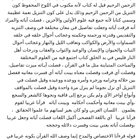
الرحمن الرحيم قيل له كتاب لأنه مكتوب في اللوح المحفوظ كون
التنزيل من الرحمن الرحيم وذلك يدل على كون التنزيل نعمة عظيمة
وسمي كتابا لأنه جمع فيه علوم الأولين والآخرين ، فصلت آياته والمراد
أنه فرقت آياته وجعلت تفاصيل في معان مختلفة في وصف التنزيه
والتقديس وقدرته ورحمته وحكمته وعجائب أحوال خلقه في خلقه
السماوات والأرض والكواكب وتعاقب الليل والنهار وعجائب أحوال
النبات والحيوان والإنسان والوعيد والثواب والعقاب ودرجات أهل
النار فليس في يد الخلق كتاب اجتمع فيه من العلوم المختلفة
والمباحث المتباينة مثل ما في القرآن ، فصلت آيـاته ميزت تفاصيل،
وفصلت أي فرقت وفصلت معناه بينت آياته أي فسرت معانيه ففصل
بين حلاله وحرامه وزجره وأمره ووعده ووعيده وقيل فصلت في
التنزيل أي نزل نجوما لم ينزل مرة واحدة وقيل فصلت بالمواقف
وأنواع أواخر الآي ولم يكن يرجع إلى قافية ونحوها كالشعر والسجع
،وأي بينت معانيه وأحكمت أحكامه وبينت آياته قرآنا عربيا لقوم
يعلمون , اللسان العربي ولو كان بغير لسانهم ما علموا الحقائق ،
قرآنا عربيا أي باللغة الفصحى أكمل اللغات فصلت آياته وجعل عربيا
،وفصلت آياته يعني بينت وفسرت دلائله وحججه .
قوله قرءآنا الاختصاص والمدح إنما وصف الله القرآن بكونه عربيا في