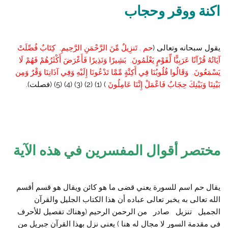
اكنة ووقر وحجاب
يقول سبحانه وتعالى (
حم . تَنزِيلٌ مِّنَ الرَّحْمَنِ الرَّحِيمِ. كِتَابٌ فُصِّلَتْ
آيَاتُهُ قُرْآنًا عَرَبِيًّا لِّقَوْمٍ يَعْلَمُونَ. بَشِيرًا وَنَذِيرًا فَأَعْرَضَ أَكْثَرُهُمْ فَهُمْ لَا
يَسْمَعُونَ. وَقَالُوا قُلُوبُنَا فِي أَكِنَّةٍ مِّمَّا تَدْعُونَا إِلَيْهِ وَفِي آذَانِنَا وَقْرٌ وَمِن
بَيْنِنَا وَبَيْنِكَ حِجَابٌ فَاعْمَلْ إِنَّنَا عَامِلُونَ
) (1) (2) (3) (4) (5) (فصلت).
مختصر أقوال المفسرين في هذه الآية
يقال حم اسم للسورة يعني قضى ما هو كائن ويقال هو قسم أقسم
الله تعالى به يخبر تعالى عباده أن هذا الكتاب الجليل والقرآن
الجميل تنزيل صادر من الرحمن الرحيم (وهناك تفصيل للأحرف
في مقدمة السور لا مجال له هنا ) يعني نزل بهذا القرآن جبريل من