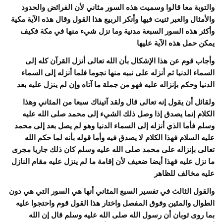
والتوبة معا قالوا وسميت هذه السور مثاني لأن الفرائض والحدود
والأمثال والعبر ثنيت فيها وأنكر الربيع هذا القول وقال هذه الآية مكية
وأكثر هذه السور السبعة مدنية وما نزل شيء منها في مكة فكيف
يمكن حمل هذه الآية عليها
وأجاب قوم عن هذا الإشكال بأن الله تعالى أنزل القرآن كله إلى
السماء الدنيا ثم أنزله على نبيه منها نجوما فلما أنزله إلى السماء
الدنيا وحكم بإنزاله عليه فهو من جملة ما آتاه وإن لم ينزل عليه بعد
ولقائل أن يقول إنه تعالى قال ولقد آتيناك سبعا من المثاني وهذا
الكلام إنما يصدق إذا وصل ذلك الشيء إلى محمد صلى الله عليه
وسلم فأما الذي أنزله إلى السماء الدنيا وهو لم يصل بعد إلى محمد
عليه السلام فهذا الكلام لا يصدق فيه وأما قوله بأنه لما حكم الله
تعالى بإنزاله على محمد صلى الله عليه وسلم كان ذلك جاريا مجرى
ما نزل عليه فهذا أيضا ضعيف لأن إقامة ما لم ينزل عليه مقام النازل
عليه مخالف للظاهر
والقول الثالث في تفسير السبع المثاني أنها هي السور التي هي دون
الطوال والمئين وفوق المفصل واختار هذا القول قوم واحتجوا عليه
بما روى ثوبان أن رسول الله صلى الله عليه وسلم قال إن الله