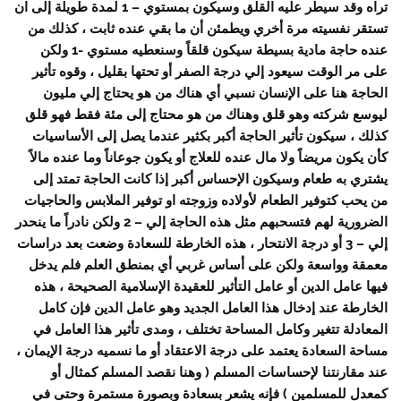
تراه وقد سيطر عليه القلق وسيكون بمستوي – 1 لمدة طويلة إلى ان
تستقر نفسيته مرة أخري ويطمئن أن ما بقي عنده ثابت ، كذلك من
عنده حاجة مادية بسيطة سيكون قلقاً وسنعطيه مستوي -1 ولكن
على مر الوقت سيعود إلي درجة الصفر أو تحتها بقليل ، وقوه تأثير
الحاجة هنا على الإنسان نسبي أي هناك من هو يحتاج إلي مليون
ليوسع شركته وهو قلق وهناك من هو محتاج إلى مئة فقط فهو قلق
كذلك ، سيكون تأثير الحاجة أكبر بكثير عندما يصل إلى الأساسيات
كأن يكون مريضاً ولا مال عنده للعلاج أو يكون جوعاناً وما عنده مالاً
يشتري به طعام وسيكون الإحساس أكبر إذا كانت الحاجة تمتد إلى
من يحب كتوفير الطعام لأولاده وزوجته او توفير الملابس والحاجيات
الضرورية لهم فتسحبهم مثل هذه الحاجة إلي – 2 ولكن نادراً ما ينحدر
إلي – 3 أو درجة الانتحار ، هذه الخارطة للسعادة وضعت بعد دراسات
معمقة وواسعة ولكن على أساس غربي أي بمنطق العلم فلم يدخل
فيها عامل الدين أو عامل التأثير للعقيدة الإسلامية الصحيحة ، هذه
الخارطة عند إدخال هذا العامل الجديد وهو عامل الدين فإن كامل
المعادلة تتغير وكامل المساحة تختلف ، ومدى تأثير هذا العامل في
مساحة السعادة يعتمد على درجة الاعتقاد أو ما نسميه درجة الإيمان ،
عند مقارنتنا لإحساسات المسلم ( وهنا نقصد المسلم كمثال أو
كمعدل للمسلمين ) فإنه يشعر بسعادة وبصورة مستمرة وحتى في