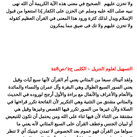
ولا تحزن عليهم الصحيح في معنى هذه الآية الكريمة أن الله نهى
نبيه صلى الله عليه وسلم عن الحزن على الكفار إذا امتنعوا من قبول
الإسلام ويدل لذلك كثرة ورود هذا المعنى في القرآن العظيم كقوله
ولا تحزن عليهم ولا تك فى ضيق مما يمكرون
التسهيل لعلوم التنزيل – الكلبى ج2/ص148
ولقد آتيناك سبعا من المثاني يعني أم القرآن لأنها سبع آيات وقيل
يعني السور السبع الطوال وهي البقرة وآل عمران والنساء والمائدة
والأنعام والأعراف والأنفال مع براءة والأول أرجح لوروده في الحديث
والمثاني مشتق من التثنية وهي التكرير لأن الفاتحة تكرر قراءتها في
الصلاة ولأن غيرها من السور تكرر فيها القصص وغيرها وقيل هي
مشتقة من الثناء لأن فيها ثناء على الله ومن يحتمل أن تكون للتبعيض
أو لبيان الجنس وعطف القرآن على السبع المثاني لأنه يعني ما
سواها من القرآن فهو عموم بعد الخصوص لا تمدن عينيك أي لا تنظر