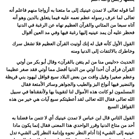
أما قوله تعالى لا تمدن عينيك إلى ما متعنا به أزواجا منهم فاعلم أنه
تعالى لما عرف رسوله عظم نعمه عليه فيما يتعلق بالدين وهو أنه
آتاه سبعا من المثاني والقرآن العظيم نهاه عن الرغبة في الدنيا
فحظر عليه أن يمد عينيه إليها رغبة فيها وفي مد العين أقوال
القول الأول كأنه قيل له إنك أوتيت القرآن العظيم فلا تشغل سرك
وخاطرك بالالتفات إلى الدنيا ومنه
الحديث <<ليس منا من لم يتغن بالقرآن> وقال أبو بكر من أوتي
القرآن فرأى أن أحدا أوتي من الدنيا أفضل مما أوتي فقد صغر عظيما
وعظم صغيرا وقيل وافت من بعض البلاد سبع قوافل ليهود بني قريظة
والنضير فيها أنواع البز والطيب والجواهر وسائر الأمتعة فقال
المسلمون لو كانت هذه الأموال لنا لتقوينا بها ولأنفقناها في سبيل
الله تعالى فقال الله تعالى لقد أعطيتكم سبع آيات هي خير من هذه
القوافل السبع
القول الثاني قال ابن عباس لا تمدن عينيك أي لا تتمن ما فضلنا به
أحد من متاع الدنيا وقرر الواحدي هذا المعنى فقال إنما يكون مادا
عينيه إلى الشيء إذا أدام النظر نحوه وإدامة النظر إلى الشيء تدل