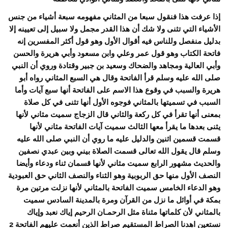
إذا عرفت هذا فنقول سبعا من المثاني مفهومه سبعة أشياء من جنس
الأشياء التي تثنى ولا شك أن هذا القدر مجمل ولا سبيل إلى تعيينه إلا
بدليل منفصل وللناس فيه أقوال الأول وهو قول أكثر المفسرين إنه
فاتحة الكتاب وهو قول عمر وعلي وابن مسعود وأبي هريرة والحسن
وأبي العالية ومجاهد والضحاك وسعيد بن جبير وقتادة وروي أن النبي
صلى الله عليه وسلم قرأ الفاتحة وقال هي السبع المثاني رواه أبو
هريرة والسبب في وقوع هذا الاسم على الفاتحة أنها سبع آيات وأما
السبب في تسميتها بالمثاني فوجوه الأول أنها تثنى في كل صلاة
بمعنى أنها تقرأ في كل ركعة والثاني قال الزجاج سميت مثاني لأنها
يثنى بعدها ما يقرأ معها الثالث سميت آيات الفاتحة مثاني لأنها
قسمت قسمين اثنين والدليل عليه ما روي أن النبي صلى الله عليه
وسلم قال يقول الله تعالى قسمت الصلاة بيني وبين عبدي نصفين
والحديث مشهور الرابع سميت مثاني لأنها قسمان ثناء ودعاء وأيضا
النصف الأول منها حق الربوبية وهو الثناء والنصف الثاني حق العبودية
وهو الدعاء الخامس سميت الفاتحة بالمثاني لأنها نزلت مرتين مرة
بمكة في أوائل ما نزل من القرآن ومرة بالمدينة السادس سميت
بالمثاني لأن كلماتها مثناة مثل الرحمـان الرحيم إياك نعبد وإياك
نستعين اهدنا الصراط المستقيم صراط الذين أنعمت عليهم الفاتحة 2