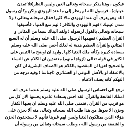
فيكون ، وهنا يذكر سبحانه وتعالى العين وليس النظر(فلا تمدن
عينيك) ، فرسول الله لم ينظر إلى ما عند اليهودي ولكن وكأن رسول
الله وهو يعرف أن عند اليهودي مالا كثيرا فقال سبحانه وتعالى ( ولا
تمدن عينيك ) فهم (اليهودي والكافر ) لهم متع الدنيا ، فأسبقها
سبحانه وتعالى بالقول لرسوله ( ولقد آتيناك سبعا من المثاني و
القرآن العظيم ) ففهمها الرسول صلى الله عليه وسلم أن له السبع
المثاني والقرآن العظيم هدية له لذلك أحس صلى الله عليه وسلم
بسعادة كبيرة وكأنه ملك الدنيا كلها , واريد ان اوضح ما التبس على
الكثير في قوله تعالى (ازواجا منهم) معتقدين ان الكلام عن النساء ,
والصحيح لغويا ان المقصود بالكلام هو الاصناف البشرية ان كان
بالاعتقاد او بالأصل النوعي او العشائري (اجناسا ) وفيه درجه من
التهكم كانه يصف الاغنام .
نرجع الى احساس الرسول صلى الله عليه وسلم عندما عرف انه
امتلك الفاتحة والقرآن, لقد احس بسعادة غامره يحسها الان كل من
هو قريب من القرآن , فتمنى صلى الله عليه وسلم ان يعيها الكفار
وحزن الا يعوها, من هذا طلب الله سبحانه وتعالى منه ألا يحزن على
هؤلاء الذين يمتلكون الدنيا وليس لهم غيرها فأنهم لا يستحقون الحزن
و الشفقة من رسول الله ، وطلب سبحانه وتعالى من رسوله أن