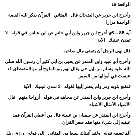
الواقعة 16
وأخرج ابن جرير عن الضحاك قال المثاني القرآن يذكر الله القصة
الواحدة مرارا
آية 88 – 96 أخرج ابن جرير وابن أبي حاتم عن ابن عباس في قوله لا
تمدن عينيك الآية
قال نهى الرجل أن يتمنى مال صاحبه
وأخرج أبو عبيد وابن المنذر عن يحيى بن ابي كثير أن رسول الله صلى
الله عليه وسلم مر بإبل حي يقال لهم بنو الملوح أو بنو المصطلق قد
عنست في أبوالها من السمن
فتقنع بثوبه ومر ولم ينظر إليها لقوله لا تمدن عينيك الآية
وأخرج ابن جرير وابن المنذر عن مجاهد في قوله أزواجا منهم قال
الأغنياء الأمثال الأشباه
وأخرج ابن المنذر عن سفيان بن عيينة قال من أعطي القرآن فمد
عينيه إلى شيء منها فقد صغر القرآن
ألم تسمع قوله ولقد آتيناك سبعا من المثاني إلى قوله ورزق ربك