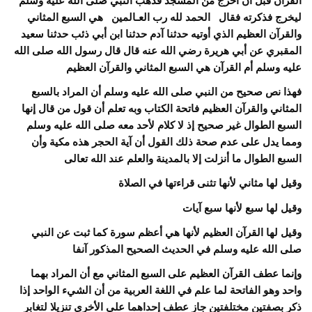
القرآن قبل أن أخرج من المسجد فذهب النبي صلى الله عليه وسلم
ليخرج فذكرته فقال الحمد لله رب العـالمين هي السبع المثاني
والقرآن العظيم الذي أوتيه حدثنا آدم حدثنا ابن أبي ذئب حدثنا سعيد
المقبري عن أبي هريرة رضي الله عنه قال قال رسول الله صلى الله
عليه وسلم أم القرآن هي السبع المثاني والقرآن العظيم
فهذا نص صحيح من النبي صلى الله عليه وسلم أن المراد بالسبع
المثاني والقرآن العظيم فاتحة الكتاب وبه تعلم أن قول من قال إنها
السبع الطوال غير صحيح إذ لا كلام لأحد معه صلى الله عليه وسلم
ومما يدل على عدم صحة ذلك القول أن آية الحجر هذه مكية وأن
السبع الطوال ما أنزلت إلا بالمدينة والعلم عند الله تعالى
وقيل لها مثاني لأنها تثنى قراءتها في الصلاة
وقيل لها سبع لأنها سبع آيات
وقيل لها القرآن العظيم لأنها هي أعظم سورة كما ثبت عن النبي
صلى الله عليه وسلم في الحديث الصحيح المذكور آنفا
وإنما عطف القرآن العظيم على السبع المثاني مع أن المراد بهما
واحد وهو الفاتحة لما علم في اللغة العربية من أن الشيء الواحد إذا
ذكر بصفتين مختلفتين جاز عطف إحداهما على الأخرى تنزيلا لتغابر