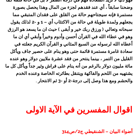
فهو دنيا لا تزيد السعادة فهم في درجة الصفر لا بل في حالة قلقة كما
وضحنا سابقاً ، أي عند فقدهم لجزء من المال وهذا يحصل بصورة
مستمرة فإنه سيجتاحهم حالة من القلق على فقدان المتبقي مما
يجعلهم ولمدة طويلة في حالة من الاكتئاب أي – 1 و -2 لذلك يقول
سبحانه وتعالي ( ورزق ربك خير و أبقى ) حيث ان ما يسعد هو الرزق
وهو في عطاء الله في القرآن أحسن وأدوم وخيراً وأبقي أي ان ما
أعطاه الله لرسوله من السبع المثاني و القرآن الكريم جعلته في
سعادة غامرة مستمرة قائمة حتى وهو ينام على حصير جاف ويأكل
القليل من التمر ، بينما ينتحر من فقد عشرة ملايين دولار وهو عنده
مائة مليون دولار بالرغم من أنه ينام على فراش وثير جداً ويأكل كل ما
يشتهيه من اللحم والفاكهة ويتنقل بطائرته الخاصة وعنده الخدم
والحشم ومع هذا وصل إلى درجة-2 أو -3 ثم الانتحار .
اقوال المفسرين في الآية الاولى
أضواء البيان – الشنقيطي ج2/ص314