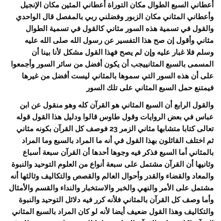
أعطاني السبع الطوال مكان التوراة أعطاني المئين مكان الإنجيل
وأعطاني المثاني مكان الزبور وفضلني ربي بالمفصل قال الواحدي
والقول في تسمية هذه السور مثاني كالقول في تسمية الطوال
مثاني وأقول إن صح هذا التفسير عن رسول الله صلى الله عليه
وسلم فلا غبار عليه وإن لم يصح فهذا القول مشكل لأنا بينا أن
المسمى بالسبع المثانييجب أن يكون أفضل من سائر السور وأجمعوا
على أن هذه السور التي سموها بالمثاني ليست أفضل من غيرها
فيمتنع حمل السبع المثاني على تلك السور
والقول الرابع أن السبع المثاني هو القرآن كله وهو منقول عن ابن
عباس في بعض الروايات وقول طاوس قالوا ودليل هذا القول قوله
تعالى كتابا متشابها مثاني الزمر 23 فوصف كل القرآن بكونه مثاني
ثم اختلف القائلون بهذا القول في أنه ما المراد بالسبع وما المراد
بالمثاني أما السبع فذكر فيه وجوها أحدها أن القرآن سبعة أسباع
وثانيها أن القرآن مشتمل على سبعة أنواع من العلوم التوحيد والنبوة
والمعاد والقضاء والقدر وأحوال العالم والقصص والتكاليف وثالثها أنه
مشتمل على الأمر والنهي والخبر والاستخبار والنداء والقسم والأمثال
وأما وصف كل القرآن بالمثاني فلأنه كرر فيه دلائل التوحيد والنبوة
والتكاليف وهذا القول ضعيف أيضا لأنه لو كان المراد بالسبع المثاني