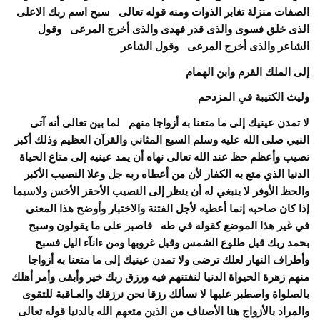
الصفات منزلة تغابر الذوات ومنه قوله تعالى سبح اسم ربك الاعلى
الذى خلق فسوى والذى قدر فهدى والذى أخرج المرعى وقول
الشاعر والذى أخرج المرعى وقول الشاعر
إلى الملك القرم وابن الهمام
وليث الكتيبة في المزدحم
لا تمدن عينيك إلى ما متعنا به أزواجا منهم لما بين تعالى أنه آتى
النبي صلى الله عليه وسلم السبع المثاني والقرآن العظيم وذلك أكبر
نصيب وأعظم حظ عند الله تعالى
نهاه أن يمد عينيه إلى متاع الحياة
الدنيا الذي متع به الكفار لأن من أعطاه ربه جل وعلا النصيب الأكبر
والحظ الأوفر لا ينبغي له أن ينظر إلى النصيب الأحقر الأخس ولاسيما
إذا كان صاحبه إنما أعطيه لأجل الفتنة والاختبار وأوضح هذا المعنى
في غير هذا الموضع كقوله في طه فاصبر على ما يقولون وسبح
بحمد ربك قبل طلوع الشمس وقبل غروبها ومن ءانآء اليل فسبح
وأطراف النهار لعلك ترضى ولا تمدن عينيك إلى ما متعنا به أزواجا
منهم زهرة الحيواة الدنيا لنفتنهم فيه ورزق ربك خير وأبقى وأمر أهلك
بالصلواة واصطبر عليها لا نسألك رزقا نحن نرزقك والعـاقبة للتقوى
والمراد بالأزواج هنا الأصناف من الذين متعهم الله بالدنيا قوله تعالى