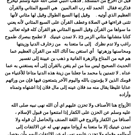
قبل أن أخرج من المسجد , فذهب النبي صلى الله عليه وسلم ليخرج
فذكرته فقال الحمد لله رب العـالمين هي السبع المثاني والقرآن
العظيم الذي أوتيه . وقيل إنها السبع الطوال وقيل لها مثاني لأنها
تثنى قراءتها في الصلاة وعطف القرآن على السبع المثاني لأنه يعني
ما سواها من القرآن وقيل السبع المثاني هو القرآن كله قوله تعالى
كتابا متشابها مثاني الزمر 23 ،لا تمدن عينيك لا تطمح ببصرك طموح
راغب ولا تدم نظرك إلى ما متعنا به من زخارف الدنيا وزينتها
ومحاسنها وزهرتها أي استغن بما آتاك الله من القرآن العظيم عما
هم فيه من المتاع والزهرة الفانية و ذهب بن عيينة إلى تفسير
الحديث الصحيح ليس منا من لم يتغن بالقرآن إلى أنه يستغني به عما
عداه , لا تتمنين يا محمد ما جعلنا من زينة هذه الدنيا متاعا للأغنياء من
قومك الذين لا يؤمنون بالله واليوم الآخر يتمتعون فيها فإن من ورائهم
عذابا غليظا يقال منه مد فلان عينه إلى مال فلان إذا اشتهاه وتمناه
وأراده
الأزواج هنا الأصناف ولا تحزن عليهم اي أن الله نهى نبيه صلى الله
عليه وسلم عن الحزن على الكفار إذا امتنعوا من قبول الإسلام ،
أصنافا من الكفار والزوج في اللغة الصنف والحاصل أن قوله ولا
تمدن عينيك إلا ما متعنا به أزواجا منهم نهي له عن الالتفات إلى
أموالهم وقوله ولا تحزن عليهم نهي له عن الالتفات إليهم وأن يحصل