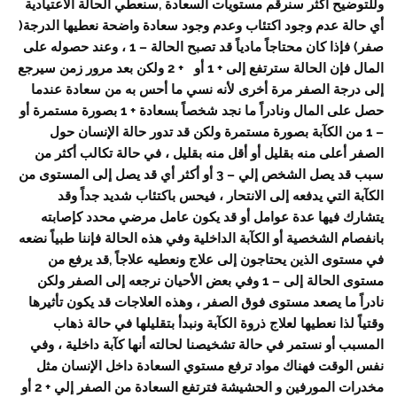
وللتوضيح اكثر سنرقم مستويات السعادة ,سنعطي الحالة الاعتيادية
أي حالة عدم وجود اكتئاب وعدم وجود سعادة واضحة نعطيها الدرجة(
صفر) فإذا كان محتاجاً مادياً قد تصبح الحالة – 1 ، وعند حصوله على
المال فإن الحالة سترتفع إلى + 1 أو + 2 ولكن بعد مرور زمن سيرجع
إلى درجة الصفر مرة أخرى لأنه نسي ما أحس به من سعادة عندما
حصل على المال ونادراً ما نجد شخصاً بسعادة + 1 بصورة مستمرة أو
– 1 من الكآبة بصورة مستمرة ولكن قد تدور حالة الإنسان حول
الصفر أعلى منه بقليل أو أقل منه بقليل ، في حالة تكالب أكثر من
سبب قد يصل الشخص إلي – 3 أو أكثر أي قد يصل إلى المستوى من
الكآبة التي يدفعه إلى الانتحار ، فيحس باكتئاب شديد جداً وقد
يتشارك فيها عدة عوامل أو قد يكون عامل مرضي محدد كإصابته
بانفصام الشخصية أو الكآبة الداخلية وفي هذه الحالة فإننا طبياً نضعه
في مستوى الذين يحتاجون إلى علاج ونعطيه علاجاً ,قد يرفع من
مستوى الحالة إلى – 1 وفي بعض الأحيان نرجعه إلى الصفر ولكن
نادراً ما يصعد مستوى فوق الصفر ، وهذه العلاجات قد يكون تأثيرها
وقتياً لذا نعطيها لعلاج ذروة الكآبة ونبدأ بتقليلها في حالة ذهاب
المسبب أو نستمر في حالة تشخيصنا لحالته أنها كآبة داخلية ، وفي
نفس الوقت فهناك مواد ترفع مستوي السعادة داخل الإنسان مثل
مخدرات المورفين و الحشيشة فترتفع السعادة من الصفر إلي + 2 أو