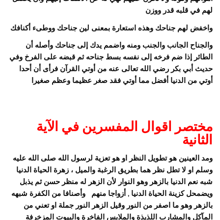
لهم في قلبه قدر ووزن
واخفض لهم جناحك وهذه استعارة بمعنى لين جناحك ووطىء أكنافك
والجناح الجانب والجنب ومنه واضمم يدك إلى جناحك وأصله أن
الطائر إذا ضم فرخه إلى نفسه بسط جناحه ثم قبضه على الفرخ وفي
حديث أبي بكر رضي الله تعالى عنه من أوتي القرآن فرأى أن أحدا
أوتي من الدنيا أفضل مما أوتي فقد صغر عظيما وعظم صغيرا
مختصر اقوال المفسرين في الآية
الثانية
ومد العينين هو تطويل النظر او هو تعزية لرسول الله صلى الله عليه
وسلم او لا تطل نظر هما بطريق الرغبة والميل ، زهرة الحياة الدنيا
شبه نعم الدنيا بالزهر وهو النوار لأن الزهر له منظر حسن ثم يذبل
ويضمحل كزينة الحياة الدنيا , أزواجا منهم وأصنافا من الكفرة شبهه
بالزهر وهو ما اصفر من النور وقيل الزهر النور جملة او تعني من
المآكل والمشارب اللذيذة والملابس الفاخرة والبيوت المزخرفة