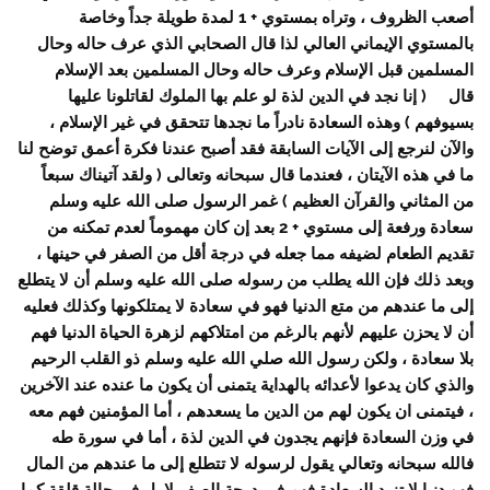
أصعب الظروف ، وتراه بمستوي + 1 لمدة طويلة جداً وخاصة
بالمستوي الإيماني العالي لذا قال الصحابي الذي عرف حاله وحال
المسلمين قبل الإسلام وعرف حاله وحال المسلمين بعد الإسلام
قال ( إنا نجد في الدين لذة لو علم بها الملوك لقاتلونا عليها
بسيوفهم ) وهذه السعادة نادراً ما نجدها تتحقق في غير الإسلام ،
والآن لنرجع إلى الآيات السابقة فقد أصبح عندنا فكرة أعمق توضح لنا
ما في هذه الآيتان ، فعندما قال سبحانه وتعالى ( ولقد آتيناك سبعاً
من المثاني والقرآن العظيم ) غمر الرسول صلى الله عليه وسلم
سعادة ورفعة إلى مستوي + 2 بعد إن كان مهموماً لعدم تمكنه من
تقديم الطعام لضيفه مما جعله في درجة أقل من الصفر في حينها ،
وبعد ذلك فإن الله يطلب من رسوله صلى الله عليه وسلم أن لا يتطلع
إلى ما عندهم من متع الدنيا فهو في سعادة لا يمتلكونها وكذلك فعليه
أن لا يحزن عليهم لأنهم بالرغم من امتلاكهم لزهرة الحياة الدنيا فهم
بلا سعادة ، ولكن رسول الله صلي الله عليه وسلم ذو القلب الرحيم
والذي كان يدعوا لأعدائه بالهداية يتمنى أن يكون ما عنده عند الآخرين
، فيتمنى ان يكون لهم من الدين ما يسعدهم ، أما المؤمنين فهم معه
في وزن السعادة فإنهم يجدون في الدين لذة ، أما في سورة طه
فالله سبحانه وتعالي يقول لرسوله لا تتطلع إلى ما عندهم من المال