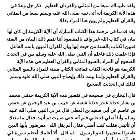
ولقد ءاتينـاك سبعا من المثاني والقرءان العظيم ذكر جل وعلا في
هذه الآية الكريمة أنه أتى نبيه صلى الله عليه وسلم سبعا من المثاني
والقرآن العظيم ولم يبين هنا المراد بذلك
وقد قدمنا في ترجمة هذا الكتاب المبارك أن الآية الكريمة إن كان لها
بيان في كتاب الله غير واف بالمقصود أننا نتمم ذلك البيان من السنة
فنبين الكتاب بالسنة من حيث إنها بيان للقرآن المبين باسم الفاعل
فإذا علمت ذلك فاعلم أن النبي صلى الله عليه وسلم بين في الحدث
الصحيح أن المراد بالسبع المثاني والقرآن العظيم في هذه الآية
الكريمة هو فاتحة الكتاب ففاتحة الكتاب مبينة للمراد بالسبع المثاني
والقرآن العظيم وإنما بينت ذلك
بإيضاح النبي صلى الله عليه وسلم
لذلك في الحديث الصحيح
قال البخاري في صحيحه في تفسير هذه الآية الكريمة حدثني محمد
بن بشار حدثنا غندر حدثنا شعبة عن خبيب بن عبد الرحمن عن حفص
بن عاصم عن أبي سعيد بن المعلى قال مر بي النبي صلى الله عليه
وسلم وأنا أصلي فدعاني فلم آته حتى صليت ثم أتيت فقال ما منعك
أن تأتيني فقلت كنت أصلي فقال ألم يقل الله معرضون يأيها الذين
ءامنوا استجيبوا لله وللرسول ـ ثم قال ـ ألا أعلمك أعظم سورة في