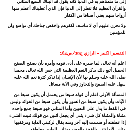
إلى ما متعناهم به في الدنيا كأنه يقول قد آتيناك السبع المثاني
والقرآن العظيم فلا تنظر إلى الدنيا فإن الذي أعطيناك أعظم منها
أزواجا منهم يعني أصنافا من الكفار
ولا تحزن عليهم أي لا تتاسف لكفرهم واخفض جناحك أي تواضع ولن
للمؤمنين
التفسير الكبير – الرازي ج19/ص164
اعلم أنه تعالى لما صبره على أذى قومه وأمره بأن يصفح الصفح
الجميل أتبع ذلك بذكر النعم العظيمة التي خص الله تعالى محمدا
صلى الله عليه وسلم بها لأن الإنسان إذا تذكر كثرة نعم الله عليه
سهل عليه الصفح والتجاوز وفي الآية مسائل
المسألة الأولى اعلم أن قوله سبعا من يحتمل أن يكون سبعا من
الآيات وأن يكون سبعا من السور وأن يكون سبعا من الفوائد وليس
في اللفظ ما يدل على التعيين وأما المثاني فهو صيغة جمع واحده
مثناة والمثناة كل شيء يثنى أي يجعل اثنين من قولك ثنيت الشيء
إذا عطفته أو ضممت إليه آخر ومنه يقال لركبتي الدابة ومرفقيها
مثاني لأنها تثنى بالفخذ والعضد ومثاني الوادي معاطفه