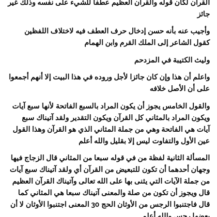
القرآن لكان قوله والقرآن العظيم عطفا للشيء على نفسه وذلك غير
جائز
وأجيب عنه بأنه حسن إدخال حرف العطف فيه لاختلاف اللفظين
كقول الشاعر إلى الملك القرم وابن الهمام
وليث الكتيبة في المزدحم
واعلم أن هذا وإن كان جائزا لأجل وروده في هذا البيت إلا أنهم أجمعوا
على أن الأصل خلافه
والقول الخامس يجوز أن يكون المراد بالسبع الفاتحة لأنها سبع آيات
ويكون المراد بالمثاني كل القرآن ويكون التقدير ولقد آتيناك سبع
آيات هي الفاتحة وهي من جملة المثاني الذي هو القرآن وهذا القول
عين الأول والتفاوت ليس إلا بقليل والله أعلم
المسألة الثانية لفظة من في قوله سبعا من المثاني قال الزجاج فيها
وجهان أحدهما أن تكون للتبعيض من القرآن أي ولقد آتيناك سبع آيات
من جملة الآيات التي يثنى بها على الله تعالى وآتيناك القرآن العظيم
قال ويجوز أن تكون من صلة والمعنى آتيناك سبعا هي المثاني كما
قال فاجتنبوا الرجس من الأوثان الحج 30 المعنى اجتنبوا الأوثان لا أن
بعضها رجس والله أعلم