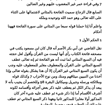
7 وفي قراءة عمر غير المغضوب عليهم وغير الضالين
السابع قال الزجاج سميت الفاتحة بالمثاني لاشتمالها على الثناء
على الله تعالى وهو حمد الله وتوحيده وملكه
واعلم أنا إذا حملنا قوله سبعا من المثاني على سورة الفاتحة فههنا
أحكام
1 الحكم الأول 1
نقل القاضي عن أبي بكر الأصم أنه قال كان ابن مسعود يكتب في
مصحفه فاتحة الكتاب رأى أنها ليست من القرآن وأقول لعل حجته
فيه أن السبع المثاني لما ثبت أنه هو الفاتحة ثم إنه تعالى عطف
السبع المثاني على القرآن والمعطوف مغاير للمعطوف عليه وجب
أن يكون السبع المثاني غير القرآن إلا أن هذا يشكل بقوله تعالى وإذا
أخذنا من النبيين ميثاقهم ومنك ومن نوح الأحزاب 7 وكذلك قوله
وملائكته ورسله وجبريل وميكائيل البقرة 98 وللخصم أن يجيب بأنه لا
يبعد أن يذكر الكل ثم يعطف عليه ذكر بعض أجزائه وأقسامه لكونه
أشرف الأقسام أما إذا ذكر شيء ثم عطف عليه شيء آخر كان
المذكور أولا مغايرا للمذكور ثانيا وههنا ذكر السبع المثاني ثم عطف
عليه القرآن العظيم فوجب حصول المغايرة