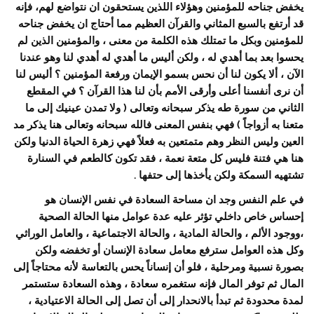
يخفض جناحه للمؤمنين وهؤلاء اللذين يستحقون ان نتواضع لهم، فإنه
قد أرتفع بالسبع المثاني والقرآن العظيم مما أحتاج ان يخفض جناحه
للمؤمنين وبكل ما تمتلك هذه الكلمة من معنى ، والمؤمنين الذين لم
يحسوا بعد بما أهدي له ، ولكن أليس ما أهدي له أهدي لنا وهو عندنا
الآن ، ألا يكون لنا أن نحس بسمو الإيمان ورفعة المؤمنين ؟ أليس لنا
أن نرى أنفسنا أعلى وأرقى الأمم بأن لنا هذا القرآن ؟ في المقطع
الثاني من سورة طه يذكر سبحانه وتعالى ( ولا تمدن عينيك إلى ما
متعنا به أزواجاً ) فهي بنفس المعنى فالله سبحانه وتعالى هنا يذكر مد
العين وليس النظر وهم متمتعين به فعلاً فهي زهرة الحياة الدنيا ولكن
هنا هي فتنة فليس كل متعة نعمة ، فقد تكون كالطعم في السنارة
تشتهيه السمكة ولكن يأخذها إلى حتفها .
في علم النفس وجد ان مساحة السعادة في نفس الإنسان هو
إحساس خاص داخلي تؤثر عليه عدة عوامل منها الحالة الصحية
،ووجود الألم ، والحالة المادية ، والحالة الاجتماعية ، والعامل الوراثي
وكل هذه العوامل سترفع معامل سعادة الإنسان أو تخفضه ولكن
بصورة نسبية ومرحلية ، فلو أن إنساناً يحس بالتعاسة لأنه محتاجاً إلى
المال ثم توفر المال فإنه ستغمره سعادة ، وهذه السعادة ستستمر
لمدة محدودة ثم تبدأ بالانحدار إلى أن تصل إلى الحالة الاعتيادية ،