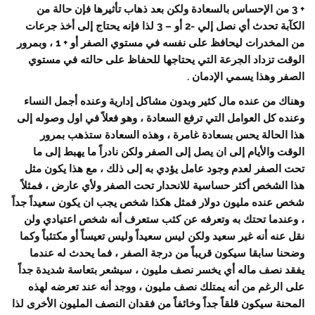
+ 3 من الإحساس بالسعادة ولكن بعد ذهاب تأثيرها فإن حالة من
الكآبة تحدث أي نصل إلي -2 أو – 3 لذا فإنه يحتاج إلى أخذ جرعات
من المخدرات ليحافظ على نفسه في مستوي الصفر أو + 1 ، وبمرور
الوقت تزداد الجرعة التي يحتاجها للحفاظ على حالته في مستوي
الصفر وهذا يسمي الإدمان .
وهناك من عنده مال كثير وبدون مشاكل إدارية وعنده أجمل النساء
وعنده كل العوامل التي ترفع السعادة ، وهو فعلاً في اول وصوله إلى
هذا الحالة يحس بسعادة غامرة ، وهذه السعادة ستذهب بمرور
الوقت والأيام إلى ان يصل إلى الصفر ولكن نادراً ما يهبط إلى ما
تحت الصفر لعدم وجود عامل يؤدي به إلى ذلك ، مع هذا يكون مثل
هذا الشخص أكثر حساسية للانحدار تحت الصفر ولأي عارض ، فمثلاً
شخص عنده مليون دولار فمثل هكذا شخص يجب ان يكون سعيداً جداً
، وعندما تحتك به وتعرفه عن كثب ستعرف أنه شخص اعتيادي ولن
نقل عنه أنه غير سعيد ولكن ليس سعيداً وليس تعيساً أو مكتئباً وكما
وضحنا سابقا سيكون قريباً من درجة الصفر ، فما يحدث له عندما
يفقد نصف ماله أي يخسر نصف مليون ، سيشعر بتعاسة شديدة جداً
على الرغم من أنه يمتلك نصف مليون ، ووجد أنه عند تعرضه لهذه
المحنة سيكون قلقاً جداً وخائفاً من فقدان النصف المليون الأخرى لذا