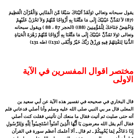
يقول سبحانه وتعالي (وَلَقَدْ آتَيْنَاكَ سَبْعًا مِّنَ الْمَثَانِي وَالْقُرْآنَ الْعَظِيمَ
(87) لاَ تَمُدَّنَّ عَيْنَيْكَ إِلَى مَا مَتَّعْنَا بِهِ أَزْوَاجًا مِّنْهُمْ وَلاَ تَحْزَنْ عَلَيْهِمْ
وَاخْفِضْ جَنَاحَكَ لِلْمُؤْمِنِينَ (88)) (الحجر 87 ، 88 ) ويقول سبحانه
وتعالى (وَلا تَمُدَّنَّ عَيْنَيْكَ إِلَى مَا مَتَّعْنَا بِهِ أَزْوَاجًا مِّنْهُمْ زَهْرَةَ الْحَيَاةِ
الدُّنيَا لِنَفْتِنَهُمْ فِيهِ وَرِزْقُ رَبِّكَ خَيْرٌ وَأَبْقَى (131)) (طه 131)
مختصر اقوال المفسرين في الآية
الاولى
قال البخاري في صحيحه في تفسير هذه الآية عن أبي سعيد بن
المعلى قال مر بي النبي صلى الله عليه وسلم وأنا أصلي فدعاني فلم
آته حتى صليت ثم أتيت فقال ما منعك أن تأتيني فقلت كنت أصلي
فقال ألم يقل الله معرضون يَا أَيُّهَا الَّذِينَ آمَنُواْ اسْتَجِيبُواْ لِلّهِ وَلِلرَّسُولِ
إِذَا دَعَاكُم لِمَا يُحْيِيكُمْ ـ ثم قال ـ ألا أعلمك أعظم سورة في القرآن