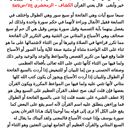
خير وأبقى قال يعني القرآن
الكشاف – الزمخشري ج2/ص549
سبعا سبع آيات وهي الفاتحة أو سبع سور وهي الطوال واختلف في
السابعة فقيل الأنفال وبراءة لأنهما في حكم سورة واحدة ولذلك لم
يفصل بينهما بآية التسمية وقيل سورة يونس وقيل هي آل حم أو سبع
صحائف وهي الأسباع و المثاني من التثنية وهي التكرير لأن الفاتحة
مما تكرر قراءتها في الصلاة وغيرها أو من الثناء لاشتمالها على ما هو
ثناء على الله الواحدة مثناة أو مثنية صفة للآية وأما السور أو الأسباع
فلما وقع فيها من تكرير القصص والمواعظ والوعد والوعيد وغير ذلك
ولما فيها من الثناء كأنها تثني على الله تعالى بأفعاله العظمى
وصفاته الحسنى و من إما للبيان أو للتبعيض إذا أردت بالسبع الفاتحة
أو الطوال وللبيان إذا أردت الأسباع ويجوز أن يكون كتب الله كلها
مثاني لأنها تثني عليه ولما فيها من المواعظ المكررة ويكون القرآن
بعضها فإن قلت كيف صح عطف القرآن العظيم على السبع وهل هو
إلا عطف الشيء على نفسه قلت إذا عنى بالسبع الفاتحة أو الطوال
فما وراءهن ينطلق عليه اسم القرآن لأنه اسم يقع على البعض كما
يقع على الكل ألا ترى إلى قوله بما أوحينا إليك هـاذا القرءان يعني
سورة يوسف وإذا عينت الأسباع فالمعنى ولقد آتيناك ما يقال له
السبع المثاني والقرآن العظيم أي الجامع لهذين النعتين وهو الثناء أو