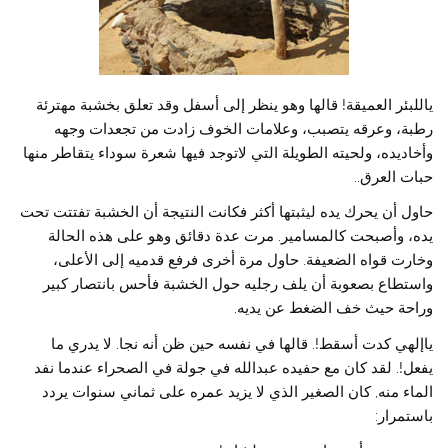
ياللبئر العميقة! قالها وهو ينظر إلى أسفل وقد تعلق بخشبة مهترئة
رطبة، وعرقه يتصبب، وعلامات الخوف زادت من تجعدات وجهه
وأخاديده، ولحيته الطويلة التي لاتوجد فيها شعرة سوداء يتقاطر منها
حبات العرق..
حاول أن يحرك يده ليثبتها أكثر فكانت النتيجة أن الخشبة تفتتت تحت
يده، وأصبحت كالمسامير. مرت عدة دقائق وهو على هذه الحالة
وخارت قواه الضعيفة. حاول مرة أخرى فرفع قدميه إلى الأعلى،
واستطاع بصعوبة أن يلف رجليه حول الخشبة فأحس بانتصار كبير
وراحة حيث خف الضغط عن يديه.
ياإلهي كدت أسقط!. قالها في نفسه حين ظن أنه نجا. لا يدري ما
يفعل!. لقد كان مع حفيده عبدالله في جولة في الصحراء عندما نفد
الماء منه, كان الصغير الذي لا يزيد عمره على ثماني سنوات يردد
باستمرار: