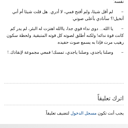
نفسه:
– لم أقل شيئا، ولم أفتح فمي، لا أدري.. هل قلت شيئا أم أني
أتخيل!؟ سأنادي بأعلى صوتي:
– يا الله….. دوى نداء قوي جدا، ياالله اهتزت له البئر، لم يدر كم
كانت قوة ندائه! ولكنه أطلق لصوته كل قوته المتبقية, ولحظة سكون
رهيب مرت فإذا به يسمع صوت حفيده.
– وصلنا ياجدي، وصلنا ياجدي، تمسك! فمعي مجموعة لإنقاذك..!
اترك تعليقاً
يجب أنت تكون
مسجل الدخول
لتضيف تعليقاً.