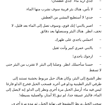
– جدي أريد ماء.. جدي عطشان!.
– لا بأس، هناك بئر قريبة سوف نشرب منها الماء.
– جدي! لا أستطيع المشي من العطش.
– اصبر ياابني! إنك قوي، وسوف تصل إلى الماء بعد قليل، لا
تخف، انظر.. هناك البئر وسنصلها بعد دقائق.
– احملني ياجدي على ظهرك.
– ياابني عمري كبير وأنت ثقيل.
– ارجوك ياجدي!.
– حسنا سأحملك, انظر.. وصلنا إلى البئر, لا تقترب من البئر حتى
لا تسقط.
نظر الشيخ إلى البئر، وكان هناك حبل مربوط بخشبة تستند إلى
طرفي البئر الطينية ودلو في آخره, فسحب الحبل فخرج الدلو فارغا
ليس فيه ماء. أرسل الحبل مرة أخرى ونظر إلى الدلو, إنه لايصل إلى
الماء، فالبئر عميقة جدا، لم تبق إلا أمتار، والعملية بسيطة!.
سحب الحبل وربط (اليشمغ) في نهاية الحبل، ثم مده مرة أخرى،