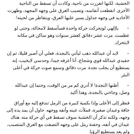
الخشبة، لكنها انغرزت من ناحية، وكادت أن تسقط من الناحية
الأخرى. انقطعت أنفاسه، وتصبب العرق على وجهه المجهد، وظهرت
الأخاديد في وجهه جداول يسير عليها العرق، ويتقاطر من لحيته!.
– ياإلهي لوتحركت حركة واحدة فسأسقط لامحالة، وحتى لو
عطست. مرت عشر دقائق كعشر سنوات وهو ساكن في مكانه
لايتحرك.
– لابد أن عبدالله ذهب ليأتي بالنجدة، فعلي أن أصبر قليلا، ثم إن
حفيدي عبدالله قوي وشجاع، أنا أعرفه جيدا، وحدسي لايخيب، إنه
يستطيع أن يجلب نجدة. مرت دقائق وسمع صوت حركة في أعلى
البئر.
– أظنها النجدة! لا أدري كم مر من الوقت، وحتما إن عبدالله
وصل، وجاءني بالنجدة، وهذا أكيد.
فنظر إلى الأعلى وإذا بكمية كبيرة من الرمل تندفع إليه مع أوراق
جافة وعيدان صغيرة، فملأت عينه وأنفه ووجهه. حاول أن يمد يده إلى
وجهه، ولكنه تذكر أن الخشبة سوف تسقط في أي حركة منه. هناك
عيدان في أنفه، وحفنة رمل على وجهه التصقت مع العرق المتصبب،
ولم يعد يستطيع الرؤيا.