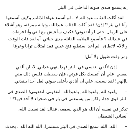
إنه يسمع صدى صوته الداخلي في البئر:
– لقد أكلت الذئاب عبدالله, لا..، لم أسمع عواء الذئاب, وكيف أسمعها
وأنا في بئر!؟ إذن؛ فقد أكلت الذئاب عبدالله، وثيابه ممزقة، وهو أشلاء
على الرمال. حتى لو أنقذوني! فكيف سأعيش مع ابني وأنا فرطت
في عبدالله!؟ فأسمع الملامة القاتلة مدى حياتي. آه لقد فات الوقت
والآلام لاتطاق . لم أعد استطيع فتح عيني فقد امتلأت ترابا وعرقا.
ومر وقت طويل ولا أمل!.
– إذن لألقي بنفسي في البئر فهذا ينهي عذابي, لا، لن ألقي
نفسي. علي أن أتمسك بكل قوتي، فإن سقطت فليس ذلك مني.
ياإلهي! لقد نسيت، علي أن أنادي بأعلى صوتي لعل أحدا ينقذني.
– ياعبدالله , ياعبدالله , ياعبدالله.. انقذوني, انقذوني!. الصدى في
البئر قوي جدا، ولكن من يسمعني في بئر في صحراء لا أحد فيها؟!!
تذكر في نفسه أن الله هو الذي يسمعه، فقال: لقد نسيت الله،
أنساني الشيطان!
– الله.. الله. سمع الصدى في البئر مستمرا.. الله الله الله..، يحدث