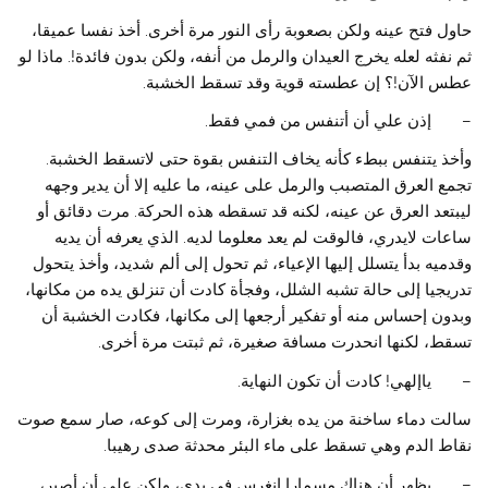
حاول فتح عينه ولكن بصعوبة رأى النور مرة أخرى. أخذ نفسا عميقا،
ثم نفثه لعله يخرج العيدان والرمل من أنفه، ولكن بدون فائدة!. ماذا لو
عطس الآن!؟ إن عطسته قوية وقد تسقط الخشبة.
– إذن علي أن أتنفس من فمي فقط.
وأخذ يتنفس ببطء كأنه يخاف التنفس بقوة حتى لاتسقط الخشبة.
تجمع العرق المتصبب والرمل على عينه، ما عليه إلا أن يدير وجهه
ليبتعد العرق عن عينه، لكنه قد تسقطه هذه الحركة. مرت دقائق أو
ساعات لايدري، فالوقت لم يعد معلوما لديه. الذي يعرفه أن يديه
وقدميه بدأ يتسلل إليها الإعياء، ثم تحول إلى ألم شديد، وأخذ يتحول
تدريجيا إلى حالة تشبه الشلل، وفجأة كادت أن تنزلق يده من مكانها،
وبدون إحساس منه أو تفكير أرجعها إلى مكانها، فكادت الخشبة أن
تسقط، لكنها انحدرت مسافة صغيرة، ثم ثبتت مرة أخرى.
– ياإلهي! كادت أن تكون النهاية.
سالت دماء ساخنة من يده بغزارة، ومرت إلى كوعه، صار سمع صوت
نقاط الدم وهي تسقط على ماء البئر محدثة صدى رهيبا.
– يظهر أن هناك مسمارا انغرس في يدي، ولكن علي أن أصبر،