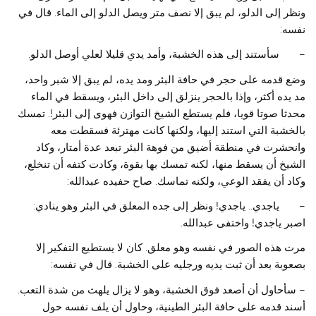
ونظر إلى الدلو، لم يبق إلا نصف متر ويصل الدلو إلى الماء. قال في
نفسه:
– سأستند إلى هذه الخشبة، وأمد يدي قليلا لعلي أوصل الدلو.
وضع قدمه على حجر في حافة البئر ومد يده، لم يبق إلا شبر واحد،
مد يده أكثر، وإذا بالحجر ينزلق إلى داخل البئر، ويسقط في الماء
محدثا صوتا قويا، فلم يستطع الشيخ التوازن فهوى إلى البئر!. تمسك
بالخشبة التي استند إليها، ولكنها كانت مهترئة فسقطت معه
وانحشرت في منطقة أضيق من فوهة البئر تبعد عدة أمتار، وكاد
الشيخ أن يسقط منها، لكنه تمسك بها بقوة، وكادت كتفه أن تنخلع،
وكاد أن يفقد الوعي، ولكنه تماسك. صاح حفيده عبدالله:
– ياجدي.. ياجدي! ونظر إلى جده المعلق في البئر وهو ينادي:
اصبر ياجدي! واختفى عبدالله.
مرت هذه الصور في نفسه وهو معلق. كان لا يستطيع التفكير إلا
بصعوبة بعد أن ثبت يديه ورجليه على الخشبة. قال في نفسه:
– سأحاول أن أصعد فوق الخشبة، وهو لا يزال يلهث من شدة التعب.
أسند قدمه على حافة البئر الطينية، وحاول أن يلف نفسه حول