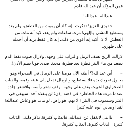
فمن المؤكد أن عبدالله قادم.
– عبدالله.. عبدالله!
– حفيدي العزيز! تذكرت.. إنه كاد أن يموت من العطش، ولم يعد
يستطيع المشي. ياإلهي! مرت ساعات ولم يعد، لابد أنه مات من
العطش, لا لا.. أكيد إنه أقوى من ذلك، إنه كان فقط يريد أن أحمله
على ظهري.
لازالت الريح تسف الرمل والتراب على وجهه، ولازال صوت نقط الدم
يصعد من ماء البئر قطرة بعد قطرة، محدثا صدى قويا يصم الأذن!.
– أين عبدالله!؟ أظنه الآن مرميا على الرمال في الصحراء وهو
يحاول تحريك يده فلا يستطيع، والرمال تدخل إلى عينه وفمه، والذباب
الصحراوي الخبيث يقف على وجهه!. وقف شعر رأسه، واقشعر جلده
عندما مرت هذه الخاطرة في ذهنه. إذن؛ لن ينقذه أحد! سيبقى في
البئر وسيموت في البئر..! لا يهم، هو راض، لو مات هو وعاش عبدالله!
لقد اوصاني أبوه عليه كثيرا!.
– ياابتي لاتغفل عن عبدالله، فالذئاب كثيرة!. تذكر ذلك.., الذئاب
كثيرة.. الذئاب كثيرة.. الذئاب كثيرة!.