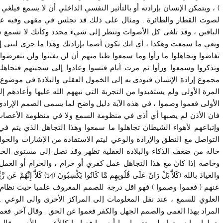
) ، ويتمكن الإنسان بإرادته أو بالتأثير النفسي الداخلي أن لا يسمع في
لصوت القطار والطائرة , ومثال على ذلك قد تجلس في مقهى وفيه ع
الباقين ، وقد تلغى كل الأصوات وتنظر إلى شيء محدد وكأنك لا تسمع ش
وتعي ما سمعت وهكذا ، أي انك تكون أصما بإرادتك وهذا ما جرى لبنى إسر
تغاضوا وتجاهلوا ما رأوا وما سمعوا ظنا منهم أن لن يفتنوا ولن يتعرضو
وتذكروا وسمعوا ورأوا ثم مرت أيام فنسوا وعادوا إلى سجيتهم فتجاهل
مجموع إرادة الإنسان فيودى به إلى الخمول العقلي والبلادة في موضوع م
المرة الأولى ولم يستفيدوا من التجربة التي نبههم الله عليها وأعادهم 
الأولى فعموا وصموا ، في هذه الآية دليل واضح لما يسمى الصمم الإرادي 
فان الأذن لم يصبها أي أذى في منظومة السمع ولا في منظومة الأعصاب ا
وإتباعهم لأهواء الشيطان تجاهلوا ما سمعوا وهذا التجاهل الذي يتم في
التواصل مع النطق والإرادة والوعي ليتم الاستفادة من الإشارات والحواس
حاله من ضعف الذكاء والبلادة العقلية تظهر وقد تصل إلى مستوى الخبل أ
وخاصة إذا كان مع هذا التجاهل عمل كفري أو حرام ، والحرام أو العمل
عنهم ( فعموا وصموا ) فهو اقل درجة للصمم المعروف علميا حيث نظام ا
العلوي للسمع ، عند نقل المعلومات إلى المراكز الأخرى والى الوعي .
المراد بهذا العمى والصمم الجهل والكفر فعموا عن الحق . وقال آخر, فع
يعملوا بما سمعوا ولم يعتبروا بما أبصروا فصاروا كالأعمى والأصم , قال 