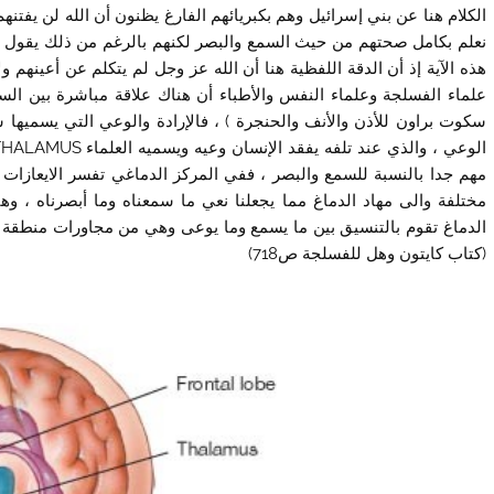
الكلام هنا عن بني إسرائيل وهم بكبريائهم الفارغ يظنون أن الله لن يفت
نعلم بكامل صحتهم من حيث السمع والبصر لكنهم بالرغم من ذلك يقول سب
هذه الآية إذ أن الدقة اللفظية هنا أن الله عز وجل لم يتكلم عن أعينهم 
علماء الفسلجة وعلماء النفس والأطباء أن هناك علاقة مباشرة بين السم
سكوت براون للأذن والأنف والحنجرة ) ، فالإرادة والوعي التي يسميها
مهم جدا بالنسبة للسمع والبصر ، ففي المركز الدماغي تفسر الايعازات 
الدماغ تقوم بالتنسيق بين ما يسمع وما يوعى وهي من مجاورات منطقة ا
(كتاب كايتون وهل للفسلجة ص718)