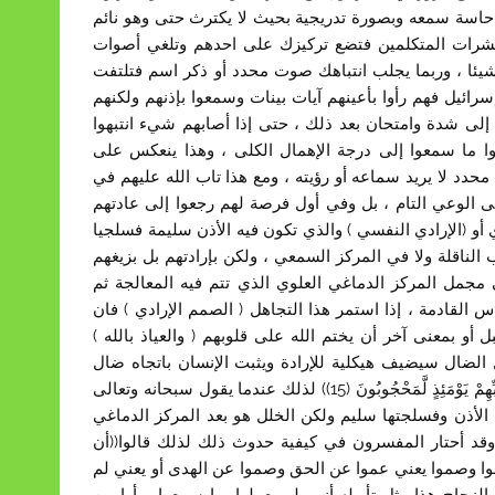
لغي حاسة سمعه وبصورة تدريجية بحيث لا يكترث حتى وهو نائم
شرات المتكلمين فتضع تركيزك على احدهم وتلغي أصوات
يئا ، وربما يجلب انتباهك صوت محدد أو ذكر اسم فتلتفت
ائيل فهم رأوا بأعينهم آيات بينات وسمعوا بإذنهم ولكنهم
ا إلى شدة وامتحان بعد ذلك ، حتى إذا أصابهم شيء انتبهوا
وا ما سمعوا إلى درجة الإهمال الكلى ، وهذا ينعكس على
حدد لا يريد سماعه أو رؤيته ، ومع هذا تاب الله عليهم في
إلى الوعي التام ، بل وفي أول فرصة لهم رجعوا إلى عادتهم
أو (الإرادي النفسي ) والذي تكون فيه الأذن سليمة فسلجيا
لناقلة ولا في المركز السمعي ، ولكن بإرادتهم بل بزيغهم
 مجمل المركز الدماغي العلوي الذي تتم فيه المعالجة ثم
 القادمة ، إذا استمر هذا التجاهل ( الصمم الإرادي ) فان
و بمعنى آخر أن يختم الله على قلوبهم ( والعياذ بالله )
 الضال سيضيف هيكلية للإرادة ويثبت الإنسان باتجاه ضال
والعياذ بالله (كَلاَّ بَلْ رَانَ عَلَى قُلُوبِهِم مَّا كَانُوا يَكْسِبُونَ (14) كَلاَّ إِنَّهُمْ عَن رَّبِّهِمْ يَوْمَئِذٍ لَّمَحْجُوبُونَ (15)) لذلك عندما يقول سبحانه وتعالى
لأذن وفسلجتها سليم ولكن الخلل هو بعد المركز الدماغي
وقد أحتار المفسرون في كيفية حدوث ذلك لذلك قالوا((أن
موا وصموا يعني عموا عن الحق وصموا عن الهدى أو يعني لم
الزجاج هذا مثل تأويله أنهم لم يعملوا بما سمعوا ورأوا من