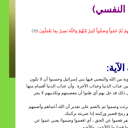
 النفسي)
هِمْ ثُمَّ عَمُواْ وَصَمُّواْ كَثِيرٌ مِّنْهُمْ وَاللّهُ بَصِيرٌ بِمَا يَعْمَلُونَ
(71)
آية:
وبة من الله والمعني فيها بني إسرائيل وحسبوا أن لا تكون
ن عذاب الدنيا وعذاب الآخرة , وأن عذاب الدنيا أقسام منها
كل ذلك قد حل بهم أي ظنوا أن معصيتهم وتكذيبهم لا يجر
رئت وصموا ثم بالضم على تقدير أن الله أعماهم وأصمهم
 رمح قصير وركبته إذا ضربته بركبتك .
فر فعموا عن الحق ، أي (فعموا وصموا) يعني عموا عن
ا فصاروا كالأعمى والأصم .