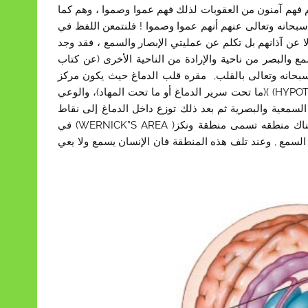
نهم فهم آمنون من العقوبات لذلك فهم عموا وصموا ، وهم كما
حانه وتعالى عنهم أنهم عموا وصموا ! فلنتمعن اللفظ في
ولا عن آذانهم بل تكلم عن عمليتي الإبصار والسمع ، فقد وجد
ع والبصر من ناحية والإرادة من الناحية الأخرى (عن كتاب
 سبحانه وتعالى بالقلب, مقره قلب الدماغ حيث يكون مركز
الوعي ، والذي عند تلفه يفقد الإنسان وعيه ويسميه العلماء HYPOTHALAMUS) )(ما تحت سرير الدماغ أو ما تحت المهاد)، والوعي
السمعية والبصرية ثم بعد ذلك توزع داخل الدماغ إلى نقاط
مختلفة والى مهاد الدماغ مما يجعلنا نعي ما سمعناه وما أبصرناه ، وهناك منطقه تسمى منطقة ونكز( WERNICK”S AREA) في
لسمع , وعند تلف هذه المنطقة فان الإنسان يسمع ولا يعي