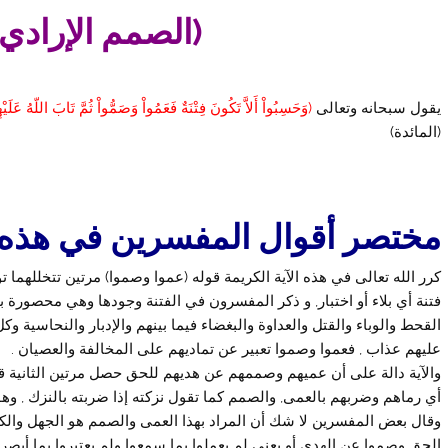
(الصمم الإرادي
يقول سبحانه وتعالى
(وَحَسِبُواْ أَلاَّ تَكُونَ فِتْنَةٌ فَعَمُواْ وَصَمُّواْ ثُمَّ تَابَ اللّهُ عَلَيْ
(المائدة)
مختصر أقوال المفسرين في هذه ال
كرر الله تعالى في هذه الآية الكريمة قوله (عموا وصموا) مرتين تتخللهما ت
فتنة أي بلاء أو اختبار, و ذكر المفسرون في الفتنة وجودها وهي محصورة بي
القحط والوباء والقتل والعداوة والبغضاء فيما بينهم والإدبار والنحاسية و
عليهم عذاب , فعموا وصموا تعبير عن تماديهم على المخالفة والعصيان .
والآية دالة على أن عميهم وصممهم عن هديهم للحق حصل مرتين الثانية ق
أي رماهم وضربهم بالعمى, والصمم كما تقول نزكته إذا ضربته بالنزك , وهو
وقال بعض المفسرين لا شك أن المراد بهذا العمى والصمم هو الجهل والك
الحق وصموا عن الهدى أو يعني لم يعملوا بما سمعوا ولم يعتبروا بما أبصرو