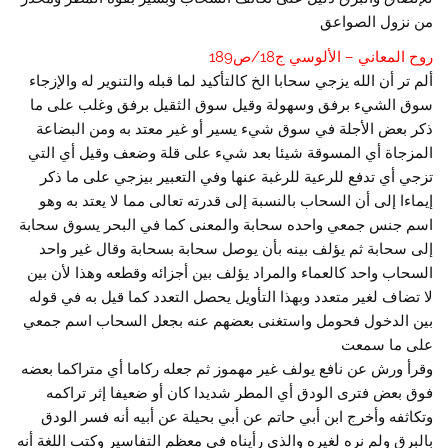
من نزول الصواعق
روح المعاني – الألوسي ج18/ص189
ألم تر أن الله يزجي سحابا الخ كالتأكيد لما قبله والتنوير له والإزجاء
سوق الشيء برفق وسهولة وقيل سوق الثقيل برفق وغلب على ما
ذكر بعض الأجلة في سوق شيء يسير أو غير معتد به ومن البضاعة
المزجاة أي المسوقة شيئا بعد شيء على قلة وضعف وقيل أي التي
تزجي أي تدفع للرعية للرغبة عنها وفي التعبير بيزجي على ما ذكر
إيماءا إلى أن السحاب بالنسبة إلى قدرته تعالى مما لا يعتد به وهو
اسم جنس جمعي واحده سحابة والمعنى كما في البحر يسوق سحابة
إلى سحابة ثم يؤلف بينه بأن يوصل سحابة بسحابة وقال غير واحد
السحاب واحد كالعماء والمراد يؤلف بين أجزائه وقطعه وهذا لأن بين
لا تضاف لغير متعدد وبهذا التأويل يحصل التعدد كما قيل به في قوله
بين الدخول فحومل واستغنى بعضهم عنه بجعل السحاب اسم جمعي
على ما سمعت
وقرأ ورش عن نافع يولف غير مهموز ثم جعله ركاما أي متراكما بعضه
فوق بعض فترى الودق أي المطر شديدا كان أو ضعيفا إثر تراكمه
وتكاثفه وأخرج ابن أبي حاتم عن أبي بحيلة عن أبيه أنه فسر الودق
بالبرق ولم نره لغيره والذي رأيناه في معظم التفاسير وكتب اللغة أنه