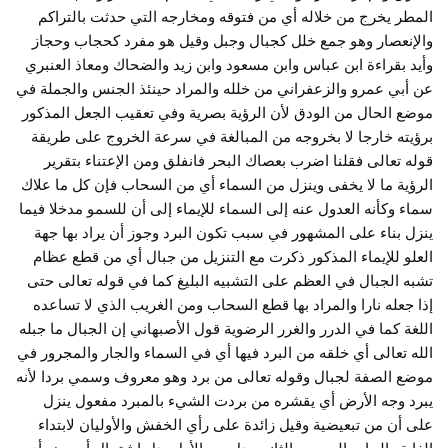
المطر يخرج من خلاله أي من فتوقه ومخارجه التي حدثت بالتراكم
والإنعصار وهو جمع خلل كجبال وجبل وقيل هو مفرد كحجاب وحجاز
وأيد بقراءة ابن عباس وابن مسعود وابن زيد والضحاك ومعاذ العنبري
عن أبي عمرو والزعفراني من خلله والمراد حينئذ الجنس والجملة في
موضع الحال من الودق لأن الرؤية بصرية وفي تعقيب الجعل المذكور
برؤيته خارجا لا بخروجه من المبالغة في سرعة الخروج على طريقة
قوله تعالى فقلنا اضرب بعصاك البحر فانفلق ومن الإعتناء بتقرير
الرؤية ما لا يخفى وينزل من السماء أي من السحاب فإن كل ما علاك
سماء وكأنه العدول عنه إلى السماء للإيماء إلى أن للسمو مدخلا فيما
ينزل بناء على المشهور في سبب تكون البرد وجوز أن يراد بها جهة
العلو للإيماء المذكور ذكرت مع التنزيل من جبال أي من قطع عظام
تشبه الجبال في العظم على التشبيه البليغ كما في قوله تعالى حتى
إذا جعله نارا والمراد بها قطع السحاب ومن الغريب الذي لا تساعده
اللغة كما في الدرر والغرر الرضوية قول الأصبهاني إن الجبال ما جبله
الله تعالى أي خلقه من البرد فيها أي في السماء والجار والمجرور في
موضع الصفة لجبال وقوله تعالى من برد وهو معروف وسمي بردا لأنه
يبرد وجه الأرض أي يقشره من بردت الشيء بالمبرد مفعول ينزل
على أن من تبعيضية وقيل زائدة على رأي الخفش والأوليان لابتداء