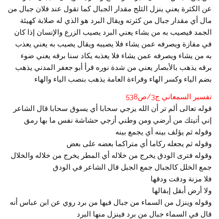
عن الكثرة يعني ينزل الثلج مقدار الجبال كما تقول عند فلان جبال من
مال أي مقدار جبال من كثرته ويقال البرد هو الذي له صلابة كهيئة
الجمد فيصيب به من يشاء يعني البرد يصيب الزرع والإنسان إذا كان
في مفازة ويصرفه عمن يشاء فلا يصيبه ويقال يصيب به يعني يعذب
به من يشاء ويصرفه عمن يشاء فلا يعذبه يكاد سنا برقه يعني ضوء
برقه يذهب بالأبصار يعني من شدة نوره قرأ أبو جعفر المدني يذهب
بضم الياء وكسر الهاء وقراءة العامة يذهب بنصب الياء والهاء
تفسير السمعاني ج3/ص538
قوله تعالى ألم تر أن الله يزجي سحابا أي يسوق سحابا قال الشاعر
إني أتيتك من أرضي ومن وطني أزجي حشاشة نفس ما بها رمق
وقوله ثم يؤلف بينه أي يجمع بينه
وقوله ثم يجعله ركاما أي متراكما بعضه على بعض
وقوله فترى الودق يخرج من خلاله أي المطر يخرج من خلاله والخلال
جمع الخلل كالجبال جمع الجبل قال الشاعر في الودق
فلا مزنة ودقت ودقها
ولا أرض أبقل إبقالها
وقوله وينزل من السماء من جبال فيها من برد روي عن ابن عباس أنه
قال في السماء جبال من برد فينزل منها البرد