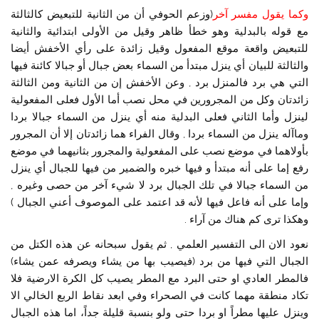
وكما يقول مفسر آخر
(وزعم الحوفي أن من الثانية للتبعيض كالثالثة
مع قوله بالبدلية وهو خطأ ظاهر وقيل من الأولى ابتدائية والثانية
للتبعيض واقعة موقع المفعول وقيل زائدة على رأي الأخفش أيضا
والثالثة للبيان أي ينزل مبتدأ من السماء بعض جبال أو جبالا كائنة فيها
التي هي برد فالمنزل برد , وعن الأخفش إن من الثانية ومن الثالثة
زائدتان وكل من المجرورين في محل نصب أما الأول فعلى المفعولية
لينزل وأما الثاني فعلى البدلية منه أي ينزل من السماء جبالا بردا
وماآله ينزل من السماء بردا , وقال الفراء هما زائدتان إلا أن المجرور
بأولاهما في موضع نصب على المفعولية والمجرور بثانيهما في موضع
رفع إما على أنه مبتدأ و فيها خبره والضمير من فيها للجبال أي ينزل
من السماء جبالا في تلك الجبال برد لا شيء آخر من حصى وغيره ,
وإما على أنه فاعل فيها لأنه قد اعتمد على الموصوف أعني الجبال )
وهكذا ترى كم هناك من آراء .
نعود الان الى التفسير العلمي , ثم يقول سبحانه عن هذه الكتل من
الجبال التي فيها من برد (فيصيب بها من يشاء ويصرفه عمن يشاء)
فالمطر العادي او حتى البرد مع المطر يصيب كل الكرة الارضية فلا
تكاد منطقة مهما كانت في الصحراء وفي ابعد نقاط الربع الخالي الا
وينزل عليها مطراً او بردا حتى ولو بنسبة قليلة جداً، اما هذه الجبال