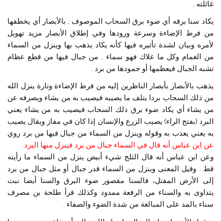
غائلته .
يكاد سنا برقه أي ضوء برق السحاب الموصوف , بالأبصار أي يخطفها
من فرط الإضاءة وسرعة ورودها وفي إطلاق الأبصار مزيد تهويل
لأمره وبيان لشدة تأثيره فيها كأنه يكاد يذهب بها وينزل من السماء
من الغمام وكل ما علاك فهو سماء , من جبال فيها من قطع عظام
تشبه الجبال فيعظمها أو جمودها من برد .
يذهب بالأبصار بأبصار الناظرين إليه من فرط الإضاءة وتارة ينزل الله
من ذلك السحاب بردا يتلف ما يصيبه فيصيب به من يشاء ويصرفه عن
من يشاء أي يكاد ضوء برق ذلك السحاب فيصيب به من يشاء يعني
البرد (بفتح الراء) يصيب الزرع والإنسان إذا كان في مفاز ويقال يصيب
به يعني يعذب به وقوله وينزل من السماء من جبال فيها من برد روي
عن ابن عباس أنه قال في السماء جبال من برد فينزل منها البرد.
وعن ابن عباس أنه قال الثلج شيء أبيض ينزل من السماء ما رأيته
قط . وقيل المعنى وينزل من السماء قدر جبال أو مثل جبال من برد
إلى الأرض المفتل، فالسنا مقصور ضوء البرق والسنا أيضا نبت
يتداوى به والسناء من الرفعة ممدود وكذلك قرأ طلحة بن مصرف
سناء بالمد على المبالغة من شدة الضوء والصفاء .