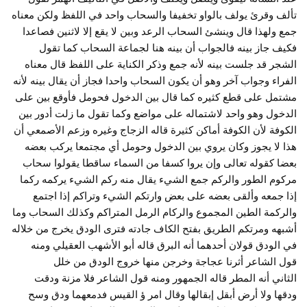
تألف وقرئ يولف بالواو تخفيفا والسحاب واحد في اللفظ ولكن معناه
جمع ولهذا قال وينشئ السحاب الرعد وبين لا يقع إلا لاثنين فصاعدا
فكيف جاز بينه فالجواب أن بينه هنا لجماعة السحاب كما تقول
الشجر قد جلست بينه لأنه جمع وذكر الكناية على اللفظ قال معناه
الفراء وجواب آخر وهو أن يكون السحاب واحدا فجاز أن يقال بينه لأنه
مشتمل على قطع كثيره كما قال بين الدخول فحومل فأوقع بين على
الدخول وهو واحد لاشتماله على مواضع وكما تقول ما زلت أدور بين
الكوفة لأن الكوفة أماكن كثيرة قاله الزجاج وغيره وزعم الأصمعي أن
هذا لا يجوز وكان يروي بين الدخول وحومل أي مجتمعا يركب بعضه
بعضا كقوله تعالى وإن يروا كسفا من السماء ساقطا يقولوا سحاب
مركوم الطور والركم جمع الشيء يقال منه ركم الشيء يركمه ركما
إذا جمعه وألقى بعضه على بعض وارتكم الشيء وتراكم إذا اجتمع
والركمة الطين المجموع والركام الرمل المتراكم وكذلك السحاب وما
أشبهه ومرتكم الطريق بفتح الكاف جادته فترى الودق يخرج من خلاله
في الودق قولان أحدهما أنه البرق قاله أبو الأشهب العقيلي ومنه
قول الشاعر أثرنا عجاجة وخرجن منها خروج الودق من خلل
الثاني أنه المطر قاله الجمهور ومنه قول الشاعر فلا مزنة ودقت
ودقها ولا أرض أبقل إبقالها وقال امر ؤ القيس فدمعهما ودق وسح