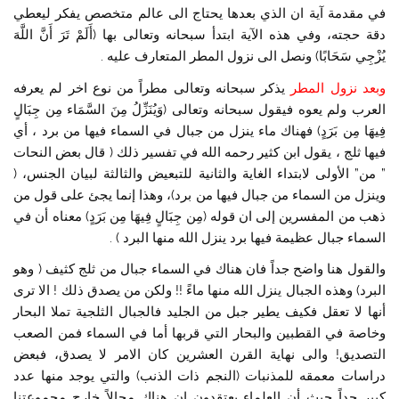
في مقدمة آية ان الذي بعدها يحتاج الى عالم متخصص يفكر ليعطي
دقة حجته، وفي هذه الآية ابتدأ سبحانه وتعالى بها (أَلَمْ تَرَ أَنَّ اللَّهَ
يُزْجِي سَحَابًا) ونصل الى نزول المطر المتعارف عليه .
وبعد نزول المطر
يذكر سبحانه وتعالى مطراً من نوع اخر لم يعرفه
العرب ولم يعوه فيقول سبحانه وتعالى (وَيُنَزِّلُ مِنَ السَّمَاء مِن جِبَالٍ
فِيهَا مِن بَرَدٍ) فهناك ماء ينزل من جبال في السماء فيها من برد ، أي
فيها ثلج ، يقول ابن كثير رحمه الله في تفسير ذلك ( قال بعض النحات
” من” الأولى لابتداء الغاية والثانية للتبعيض والثالثة لبيان الجنس، (
وينزل من السماء من جبال فيها من برد)، وهذا إنما يجئ على قول من
ذهب من المفسرين إلى ان قوله (مِن جِبَالٍ فِيهَا مِن بَرَدٍ) معناه أن في
السماء جبال عظيمة فيها برد ينزل الله منها البرد ) .
والقول هنا واضح جداً فان هناك في السماء جبال من ثلج كثيف ( وهو
البرد) وهذه الجبال ينزل الله منها ماءً !! ولكن من يصدق ذلك ! الا ترى
أنها لا تعقل فكيف يطير جبل من الجليد فالجبال الثلجية تملا البحار
وخاصة في القطبين والبحار التي قربها أما في السماء فمن الصعب
التصديق! والى نهاية القرن العشرين كان الامر لا يصدق، فبعض
دراسات معمقه للمذنبات (النجم ذات الذنب) والتي يوجد منها عدد
كبير جداً حيث أن العلماء يعتقدون ان هناك مجالاً خارج مجموعتنا