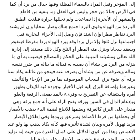
إلى المؤخر وقيل المراد بالسماء المظلة وفيها جبال من برد أن كما
في الأرض جبالا من حجر وليس في العقل وما ينفيه من قاطع
والمشهر أن الأبخرة إذا تصاعدت ولم تحللها حرارة فبلغت الطبق
الباردة من الهواء وقوى البرد اجتمع هناك وصار سحابا وإن لم يشتد
البرد تقاطر مطرا وإن اشتد فإن وصل إلى الأجزاء البخارية قبل
اجتماعها نزل ثلجا وإلا نزل بردا وقد يبرد الهواء بردا مفرطا فينقبض
وينعقد سحابا وينزل منه المطر أو الثلج وكل ذلك مستند إلى إدارة
الله تعالى ومشيئته المبنية على الحكم والمصالح فيصيب به أي ما
ينزله من البرد من يشاء أن يصيبه به فيناله ما يناله من ضرر نفسه
وماله ويصرفه عن من يشاء أن يصرفه عنه فينجو من غائلته يكاد سنا
برقه أي ضوء برق السحاب الموصوف بما مر من الإزجاء والتأليف
وغيرهما وإضافة البرق إليه قبل الأخبار بوجوده فبه للإيذان بظهور
أمره واستغنائه عن التصريح به وقرىء بالمد بمعنى الرفعة والعلو
وبإدغام الدال في السين وبرقه يفتح الراء على أنه جمع برقه وهي
مقدار على البرق كالغرفة وبضمها للاتباع لضمة الباء يذهب بالأبصار
أي يخطفها من فرط الأضاءة وسرعق ورودها وفي إطلاق الأبصار
مزيد تهويل لأمره وبيان لشدة تأثيره فيها كأنه يكاد يذهب بها ولو عند
الاغماض وهذا من أقوى الدلائل على كمال القدرة من حيث إنه توليد
للضد من الضد وقرىء يذهب من الإذهاب على زيادة البا