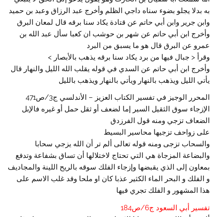
به بدلا يجلو بضوء سناه داجي الظلم وأخرج عبد الرزاق وعبد بن حميد
وابن جرير وابن أبي حاتم عن قتادة يكاد سنا برقه قال لمعان البرق
وأخرج ابن أبي حاتم عن شهر بن حوشب ان كعبا سأل عبد الله بن
عمرو عن البرق قال هو ما يسبق من البرد
وقرأ < جبال فيها من برد يكاد سنا برقه يذهب بالأبصار >
وأخرج ابن أبي حاتم عن السدي في قوله يقلب الله الليل والنهار قال
يأتي الليل ويذهب بالنهار ويأتي بالنهار ويذهب بالليل
المحرر الوجيز في تفسير الكتاب العزيز – الأندلسي ج3/ص471
الإزجاء سوق الثقيل السير إما لضعف أو ثقل حمل أو غيره فالإبل
الضعاف تزجي ومنه قول الفرزدق
على زواحف تزجيها محاسير البسيط
والسحاب تزجى ومنه قوله تعالى ألم تر أن الله يزجي سحابا
والبضاعة المزجاة هي التي تحتاج لاختلالها أن تساق بشفاعة وتدفع
بمعاون إلى الذي يقبضها وإزجاء الفلك سوقه بالريح اللينة والمجاديف
و الفلك و البحر الماء الكثير عذبا كان او ملحا وقد غلب الاسم على
هذا المشهور و الفلك تجري فيها
تفسير أبي السعود ج6/ص184