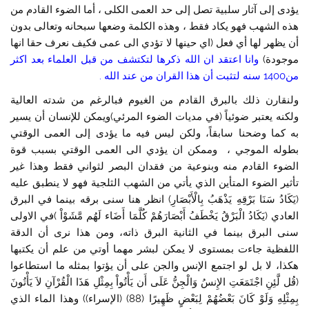
يؤدى إلى آثار سلبية تصل إلى حد العمى الكلى ، أما الضوء القادم من
هذه الشهب فهو يكاد فقط ، وهذه الكلمة وضعها سبحانه وتعالى بدون
أن يظهر لها أي فعل (اي حينها لا تؤدي الى عمى فكيف نعرف حقا انها
موجودة)
وانا اعتقد ان الله ذكرها لتكتشف من قبل العلماء بعد اكثر
من1400 سنه لتثبت أن هذا القران من عند الله .
ولنقارن ذلك بالبرق القادم من الغيوم فبالرغم من شدته العالية
ولكنه يعتبر ضوئياً (في مديات الضوء المرئي)ويمكن للإنسان أن يسير
به كما وضحنا سابقاً، ولكن ليس فيه ما يؤدى إلى العمى الوقتي
بطوله الموجي ، وممكن ان يؤدي الى العمى الوقتي بسبب قوة
الضوء القادم منه وبنوعية من فقدان البصر لثواني فقط وهذا غير
تأثير الضوء المتأين الذي يأتي من الشهب الثلجية فهو لا ينطبق عليه
(يَكَادُ سَنَا بَرْقِهِ يَذْهَبُ بِالْأَبْصَارِ) انظر هنا سنى برقه بينما في البرق
العادي (يَكَادُ الْبَرْقُ يَخْطَفُ أَبْصَارَهُمْ كُلَّمَا أَضَاء لَهُم مَّشَوْاْ )في الاولى
سنى البرق بينما في الثانية البرق ذاته، ومن هذا نرى أن الدقة
اللفظية جاءت بمستوى لا يمكن لبشر مهما أوتي من علم أن يكتبها
هكذا، لا بل لو اجتمع الإنس والجن على أن يؤتوا بمثله ما استطاعوا
(قُل لَّئِنِ اجْتَمَعَتِ الإِنسُ وَالْجِنُّ عَلَى أَن يَأْتُواْ بِمِثْلِ هَذَا الْقُرْآنِ لاَ يَأْتُونَ
بِمِثْلِهِ وَلَوْ كَانَ بَعْضُهُمْ لِبَعْضٍ ظَهِيرًا (88) (الإسراء)) وهذا الماء الذي