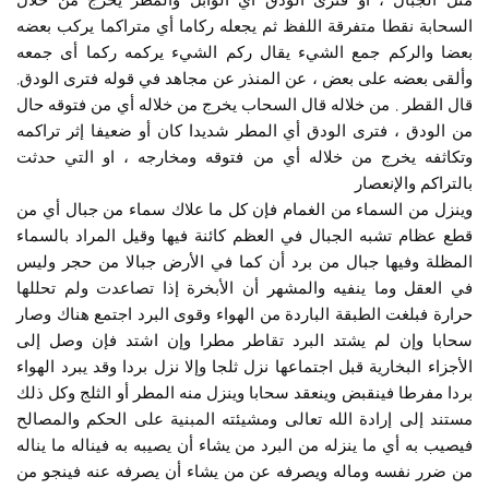
السحابة نقطا متفرقة اللفظ ثم يجعله ركاما أي متراكما يركب بعضه
بعضا والركم جمع الشيء يقال ركم الشيء يركمه ركما أى جمعه
وألقى بعضه على بعض ، عن المنذر عن مجاهد في قوله فترى الودق,
قال القطر , من خلاله قال السحاب يخرج من خلاله أي من فتوقه حال
من الودق ، فترى الودق أي المطر شديدا كان أو ضعيفا إثر تراكمه
وتكاثفه يخرج من خلاله أي من فتوقه ومخارجه ، او التي حدثت
بالتراكم والإنعصار
وينزل من السماء من الغمام فإن كل ما علاك سماء من جبال أي من
قطع عظام تشبه الجبال في العظم كائنة فيها وقيل المراد بالسماء
المظلة وفيها جبال من برد أن كما في الأرض جبالا من حجر وليس
في العقل وما ينفيه والمشهر أن الأبخرة إذا تصاعدت ولم تحللها
حرارة فبلغت الطبقة الباردة من الهواء وقوى البرد اجتمع هناك وصار
سحابا وإن لم يشتد البرد تقاطر مطرا وإن اشتد فإن وصل إلى
الأجزاء البخارية قبل اجتماعها نزل ثلجا وإلا نزل بردا وقد يبرد الهواء
بردا مفرطا فينقبض وينعقد سحابا وينزل منه المطر أو الثلج وكل ذلك
مستند إلى إرادة الله تعالى ومشيئته المبنية على الحكم والمصالح
فيصيب به أي ما ينزله من البرد من يشاء أن يصيبه به فيناله ما يناله
من ضرر نفسه وماله ويصرفه عن من يشاء أن يصرفه عنه فينجو من