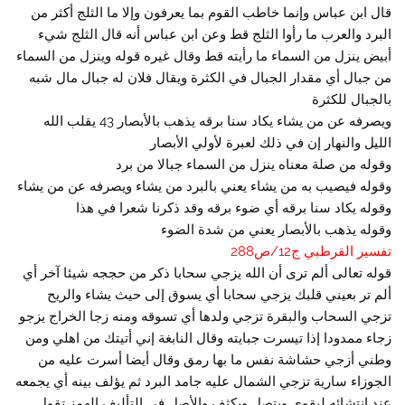
قال ابن عباس وإنما خاطب القوم بما يعرفون وإلا ما الثلج أكثر من
البرد والعرب ما رأوا الثلج قط وعن ابن عباس أنه قال الثلج شيء
أبيض ينزل من السماء ما رأيته قط وقال غيره قوله وينزل من السماء
من جبال أي مقدار الجبال في الكثرة ويقال فلان له جبال مال شبه
بالجبال للكثرة
ويصرفه عن من يشاء يكاد سنا برقه يذهب بالأبصار 43 يقلب الله
الليل والنهار إن في ذلك لعبرة لأولي الأبصار
وقوله من صلة معناه ينزل من السماء جبالا من برد
وقوله فيصيب به من يشاء يعني بالبرد من يشاء ويصرفه عن من يشاء
وقوله يكاد سنا برقه أي ضوء برقه وقد ذكرنا شعرا في هذا
وقوله يذهب بالأبصار يعني من شدة الضوء
تفسير القرطبي ج12/ص288
قوله تعالى ألم ترى أن الله يزجي سحابا ذكر من حججه شيئا آخر أي
ألم تر بعيني قلبك يزجي سحابا أي يسوق إلى حيث يشاء والريح
تزجي السحاب والبقرة تزجي ولدها أي تسوقه ومنه زجا الخراج يزجو
زجاء ممدودا إذا تيسرت جبايته وقال النابغة إني أتيتك من اهلي ومن
وطني أزجي حشاشة نفس ما بها رمق وقال أيضا أسرت عليه من
الجوزاء سارية تزجي الشمال عليه جامد البرد ثم يؤلف بينه أي يجمعه
عند انتشائه ليقوى ويتصل ويكثف والأصل في التأليف الهمز تقول