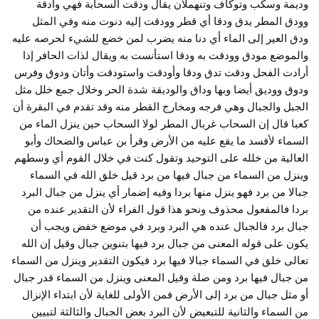
وديمة وسكب وتوكاف وتنهملان يقال ودقت السحابة فهي وادقة
وودق المطر يدق ودقا أي قطر وودقت إليه دنوت منه وفي المثل
ودق العير إلى الماء أي دنا منه يضرب لمن خضع للشيء لحرصه عليه
والموضع مودق وودقت به ودقا استأنست به ويقال لذات الحافر إذا
أرادت الفحل ودقت تدق ودقا وأودقت واستودقت وأتان ودوق وفرس
ودوق ووديق أيضا وبها وداق والوديقة شدة الحر وخلال جمع خلل مثل
الجبل والجبال وهي فرجه ومخارج القطر منه وقد تقدم في البقرة أن
كعبا قال إن السحاب غربال المطر لولا السحاب حين ينزل الماء من
السماء لأفسد ما يقع عليه من الأرض وقرأ بن عباس والضحاك وأبو
العالية من خلله على التوحيد وتقول كنت في خلال القوم أي وسطهم
وينزل من السماء من جبال فيها من برد قيل خلق الله في السماء
جبالا من برد فهو ينزل منها بردا وفيه إضمار أي ينزل من جبال البرد
بردا فالمفعول محذوف ونحو هذا قول الفراء لأن التقدير عنده من
جبال برد فالجبال عنده هي البرد وبرد في موضع خفض ويجب أن
يكون على قوله المعنى من جبال برد فيها بتنوين جبال وقيل إن الله
تعالى خلق في السماء جبالا فيها برد فيكون التقدير وينزل من السماء
من جبال فيها برد ومن صلة وقيل المعنى وينزل من السماء قدر جبال
أو مثل جبال من برد إلى الأرض فمن الأولى للغاية لأن ابتداء الإنزال
من السماء والثانية للتبعيض لأن البرد بعض الجبال والثالثة لتبيين