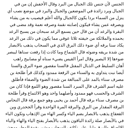
الجنس لأن جنس تلك الجبال من البرد وقال الأخفش إن من في
الجبال وبرد زائدة في الموضعين والجبال والبرد في موضع نصب أي
ينزل من السماء بردا يكون كالجبال والله أعلم فيصيب به من يشاء
ويصرفه عمن يشاء فيكون إصابته نقمة وصرفه نعمة وقد مضى في
البقرة والرعد أن من قال حين يسمع الرعد سبحان من يسبح الرعد
بحمده والملائكة من خيفته ثلاثا عوفي مما يكون في ذلك من الرعد
يكاد سنا برقه أي ضوء ذلك البرق الذي في السحاب يذهب بالابصار
من شدة بريقه وضوئه قال الشماخ وما كادت إذا رفعت سناها ليبصر
ضوءها إلا البصير وقال امرأ القيس يضيء سناه أو مصابيح راهب
أهان السليط في الذبال المفتل فالسنا مقصور ضوء البرق والسنا
أيضا نبت يتداوى به والسناء من الرفعة ممدود وكذلك قرأ طلحة بن
مصرف سناء بالمد على المبالغة من شدة الضوء والصفاء فأطلق
عليه اسم الشرف قال المبرد السنا مقصور وهو اللمع فإذا كان من
الشرف والحسب فهو ممدود وأصلهما واحد وهو الالتماع وقرأ طلحة
بن مصرف سناء برقه قال أحمد بن يحيى وهو جمع برقة قال النحاس
البرقة المقدار من البرق والبرقة المرة الواحدة وقرأ الجحدري وبن
القعقاع يذهب بالابصار بضم الياء وكسر الهاء من الإذهاب وتكون الباء
في بالأبصار صلة زائدة الباقون يذهب بالأبصار بفتح الياء والهاء والباء
للإلصاق والبرق دليل على تكاثف السحاب وبشير بقوة المطر ومحذر