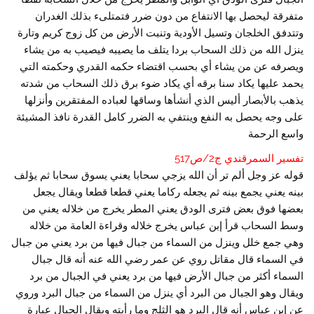
متفرقة ليحصل بها الانتفاع من دون ضرر فتمتلىء بذلك الغدران
وتتدفق الخلجان وتسيل الأودية وتنبت الأرض من كل زوج كريم وتارة
ينزل الله من ذلك السحاب بردا يتلف ما يصيبه فيصيب به من يشاء
ويصرفه عن من يشاء أي بحسب اقتضاء حكمه القدري وحكمته التي
يحمد عليها يكاد سنا برقه أي يكاد ضوء برق ذلك السحاب من شدته
يذهب بالأبصار أليس الذي أنشأها وساقها لعباده المفتقرين وأنزلها
على وجه يحصل به النفع وينتفي به الضرر كامل القدرة نافذ المشيئة
واسع الرحمة
تفسير السمرقندي ج2/ص517
قوله عز وجل ألم تر أن الله يزجي سحابا يعني يسوق سحابا ثم يؤلف
بينه يعني يجمع بينه ثم يجعله ركاما يعني قطعا قطعا ويقال يجعل
بعضها فوق بعض فترى الودق يعني المطر يخرج من خلاله يعني من
وسط السحاب قرأ إبن عباس يخرج خلاله وقراءة العامة من خلاله
وهي جمع خلل وينزل من السماء من جبال فيها من برد يعني من جبال
في السماء قال مقاتل روي عن عمر رضي الله عنه أنه قال جبال
السماء أكثر من جبال الأرض فيها من برد يعني في الجبال من برد
ويقال وهو الجبال من البرد أي ينزل من السماء من جبال البرد وروي
عن إبن عباس أنه قال البرد هو الثلج وما رأيته ويقال الجبال عبارة