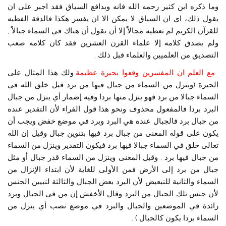
وما ذكره ابن كثير رحمه الله فانه وبدافع السياق فقد اجبر على ان
يقول ذلك، اي ان السياق لا يمكن الا ان يفسر هكذا فالدقة الفظيه
للقرآن الكريم لم تعطيه مجالاً إلا أن يقول أن هناك في السماء جبالاً ,
ولم يصدق كلامه إلا علماء القرن العشرين فقد كان كلامه صعب
التصديق من العلميين والعلماء قبل ذلك .
مع العلم ان المفسرين وقعوا بحيرة عظيمة
ولك هذا المثال على
الحيرة (وينزل من السماء من جبال فيها من برد قيل خلق الله في
السماء جبالا من برد فهو ينزل منها بردا وفيه إضمار أي ينزل من جبال
البرد بردا فالمفعول محذوف ونحو هذا قول الفراء لأن التقدير عنده
من جبال برد فالجبال عنده هي البرد وبرد في موضع خفض ويجب أن
يكون على قوله المعنى من جبال برد فيها بتنوين جبال وقيل إن الله
تعالى خلق في السماء جبالا فيها برد فيكون التقدير وينزل من السماء
من جبال فيها برد , وقيل المعنى وينزل من السماء قدر جبال أو مثل
جبال من برد إلى الأرض فمن الأولى للغاية لأن ابتداء الإنزال من
السماء والثانية للتبعيض لأن البرد بعض الجبال والثالثة لتبيين الجنس
لأن جنس تلك الجبال من البرد وقال الأخفش إن من في الجبال وبرد
زائدة في الموضعين والجبال والبرد في موضع نصب أي ينزل من
السماء بردا يكون كالجبال ) .