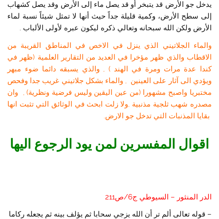
يدخل جو الأرض قد يتبخر أو قد يصل ماء إلى الأرض وقد يصل كشهاب
إلى سطح الأرض، وكمية قليلة جداً حيث أنها لا تمثل شيئاً نسبة لماء
الأرض ولكن الله سبحانه وتعالي ذكره ليكون عبره لأولى الألباب .
والماء الجلاتيني الذي ينزل في الاخص في المناطق القريبة من
الاقطاب والذي ظهر مؤخرا في العديد من التقارير العلمية (ظهر في
كندا عدة مرات ومرة في الهند ) , والذي يسبقه دائما ضوء مبهر
ويؤدي الى آثار على العينين , والماء بشكل جلاتيني غريب جدا وفحص
مختبريا واصبح مشهورا (من عين اليقين وليس فرضية ونظرية) , وان
مصدره شهب ثلجية مذنبية ,ولا زلت ابحث في الوثائق التي تثبت انها
بقايا المذنبات التي تدخل جو الارض.
اقوال المفسرين لمن يود الرجوع اليها
الدر المنثور – السيوطي ج6/ص211
– قوله تعالى ألم تر أن الله يزجي سحابا ثم يؤلف بينه ثم يجعله ركاما