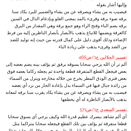
وإليها أشار بقوله
فيصيب به من يشاء ويصرفه عن من يشاء والضمير للبرد يكاد سنا
برقه ضوء برقه وقرىء بالمد بمعنى العلو وبإدغام الدال في السين
برقه بضم الباء وفتح الراء وهو جمع برقة وهي المقدار من البرق
كالغرقة وبضمها للاتباع يذهب بالأبصار بأبصار الناظرين إليه من فرط
الإضاءة وذلك أقوى دليل على كمال قدرته من حيث إنه توليد للضد
من الضد وقرىء يذهب على زيادة الباء
تفسير الجلالين ج1/ص466
ألم تر أن الله يزجي سحابا يسوقه برفق ثم يؤلف بينه يضم بعضه إلى
بعض فيجعل القطع المتفرقة قطعة واحدة ثم يجعله ركاما بعضه فوق
بعض فترى الودق المطر يخرج من خلاله مخارجه وينزل من السماء
من زائدة جبال فيها في السماء بدل بإعادة الجار من برد أي بعضه
فيصيب به من يشاء ويصرفه عن من يشاء يكاد يقرب سنا برقه لمعانه
يذهب بالأبصار الناظرة له أي يخطفها
تفسير السعدي ج1/ص571
أي ألم تشاهد ببصرك عظيم قدرة الله وكيف يزجي أي يسوق سحابا
قطعا متفرقة ثم يؤلف بين تلك القطع فيجعله سحابا متراكما مثل
الجبال فترى الودق أي الوابل والمطر يخرج من خلال السحابة نقطا