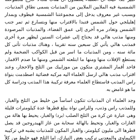
الشمسية فيه الملايين الملايين من المذنبات يسمى نطاق المذنبات،
وبسبب غير معروف يدخل إلى مجموعتنا الشمسية فيطوف وبمدار
إهليلجي حول الشمس فتبدا بالاقتراب منها وبتسارع ثم تمر جنب
الشمس وتغادر مره أخرى إلى عمق الفضاء، والمذنبات المرصودة
ومنها مذنب هالي قد يحتاج إلى عشرات السنين ليظهر مرة أخرى
فمذنب هالي يأتي كل سبعين سنه تقريبا ، وهناك مذنبات تأتى كل
مائة سنه ، ومن المذنبات ما اسر من قبل الكواكب الضخمة ولم
يستطع الإفلات منها ومنها ما ابتلعته الشمس ومنها ما صدم الاقمار،
فاحد أقمار المشتري متكون من موزاييك من الثلج والاحجار، وعند
اقتراب مذنب هالي ارسل العلماء اليه مركبه فضائية اصطدمت بنواة
راس المذنب فاستطاع العلماء معرفة تركيبة هذا المذنب ودراسة كل
ما هو غامض به.
وجد العلماء ان المذنبات تتكون اساساً من خليط من الثلج والغبار،
وللمذنب راس وذنب، وللراس نواة يبلغ قطرها عدة كيلومترات قليلة
وهى عبارة عن كرة من الثلج الصلب (برد) والغبار، يحيط بها هالة من
الغازات والغبار، وتحيط بالهالة سحابة من غاز الهيدروجين قد يصل
قطرها الى مليون كيلومتر، والغبار المكون للمذنبات يشبه في تركيبه
الكيماوي والمعدني تركيب بعض النيازك، اما الثلج فهو خليط من كلاً