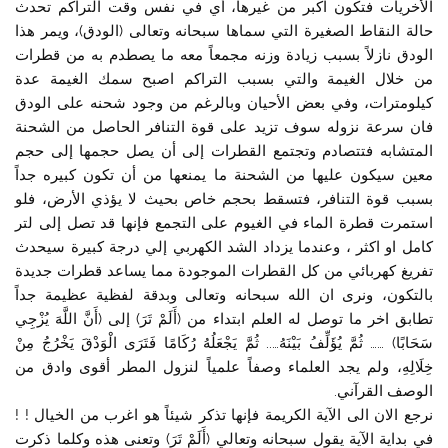
الأخريات فتكون اكبر من غيرها، أي في نفس وقت التراكم تحدث
حالة النقاط الصغيرة التي سماها سبحانه وتعالى (الودق)، ويمر هذا
الودق نازلاً بسبب زيادة وزنه مجمعاً معه ما يصطدم به من قطرات
من خلال الغيمة والتي بسبب التراكم اصبح سمك الغيمة عدة
كيلومترات، وفي بعض الأحيان وبالرغم من وجود شحنه على الودق
فان سرعة نزوله سوف تزيد على قوة التنافر الحاصل من الشحنة
المتشابه فتتصادم وتجتمع القطرات إلى أن يصل حجمها إلى حجم
معين سيكون عليها من الشحنة ما يمنعها من أن تكون كبيره جداً
بسبب قوة التنافر، فتسقط بحجم خاص بحيث لا يؤذي الأرض، فلو
استمرت قطرة الماء في الغيوم على التجمع فإنها قد تصل إلى لتر
كامل او اكثر ، وعندما يزداد الشد الكهربي إلي درجة كبيرة سيحدث
تفريغ كهربائي من كل القطرات الموجودة مما يساعد قطرات جديدة
بالتكون، ونرى ان الله سبحانه وتعالى وبدقة لفظية عظيمة جداً
تطابق اخر ما توصل له العلم ابتداء من (أَلَمْ تَرَ) إلى (أَنَّ اللَّهَ يُزْجِي
سَحَابًا) …… ثُمَّ يُؤَلِّفُ بَيْنَهُ….. ثُمَّ يَجْعَلُهُ رُكَامًا فَتَرَى الْوَدْقَ يَخْرُجُ مِنْ
خِلَالِهِ، ولم يجد العلماء وصفاً علمياً لنزول المطر أقوى وادق من
الوصف القرآني.
نرجع الان الى الآية الكريمة فإنها تذكر شيئاً هو اغرب من الخيال ! !
في بداية الآية يقول سبحانه وتعالي (أَلَمْ تَرَ) وتعنى هذه وكلما ذكرت