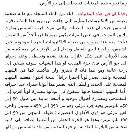
وبما تحويه هذه المذنبات قد دخلت إلى جو الأرض.
وجدنا ان في هذه المذنبات
, كتلة من الماء المتجلد مع هالة ضخمة
وغيمة من الإلكترونات المتأينة التي جاءت من مرور هذا المذنب قرب
الشمس حيث ان هذه المذنبات والتي مرت قرب الشمس ودارت
ملايين المرات , في بعض المرات يكون مرورها قريباً جداً من الشمس
فيأخذ معه عند مروره من طبقة الإلكترونات الحرة الموجودة حول
الشمس، والجزء الذي ينفصل ويدخل إلى الأرض يأتي معه كمية من
هذه الأيونات على شكل غازات متأينة بشدة وتحيطه , وعند دخولها
الى جو الأرض فأن جزء المذنب أو هذا الشهاب سوف يسخن إلى
درجة عالية ومع هذا فانه لا يحترق ولن يتأكسد كما في الشهب
المعدنية والتي تصدر لوناً احمرا براقا ً نتيجة احتواء معظم الشهب
المعدنية على الحديد والنيكل الذي يصدر هذا ألوانا حمراء عند احتراقه
, أما الشهب الثلجية فأنها ستفرغ كل أيوناتها مصدرة لوناً اقرب إلى
البنفسجي ومصدرة أطوال موجيه و أشعه متأينة بين طول 50 إلى
450 نانوميتر وفيه جزء مرئي وهو من 350 إلى 450 نانوميتر والجزء
الغير مرئي هو ذوي الأطوال القصيرة ( طوله الموجي من 50 إلى
100 نانو ميتر) وهذا هو الجزء الخطر من أشعتها إضافة إلى كمية
ضخمة من البلازما القادمة مع جزء المذنب من مادة الشمس ، وكلها