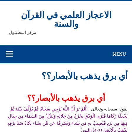
Ski
t
conten
الاعجاز العلمي في القرآن
والسنة
مركز اسطنبول
MENU
أي برق يذهب بالأبصار؟؟
أي برق يذهب بالأبصار؟؟
يقول سبحانه وتعالى :
(أَلَمْ تَرَ أَنَّ اللَّهَ يُزْجِي سَحَابًا ثُمَّ يُؤَلِّفُ بَيْنَهُ ثُمَّ
يَجْعَلُهُ رُكَامًا فَتَرَى الْوَدْقَ يَخْرُجُ مِنْ خِلَالِهِ وَيُنَزِّلُ مِنَ السَّمَاء مِن جِبَالٍ
فِيهَا مِن بَرَدٍ فَيُصِيبُ بِهِ مَن يَشَاء وَيَصْرِفُهُ عَن مَّن يَشَاء يَكَادُ سَنَا بَرْقِهِ
يَذْهَبُ بِالْأَبْصَارِ) (43) (النور)