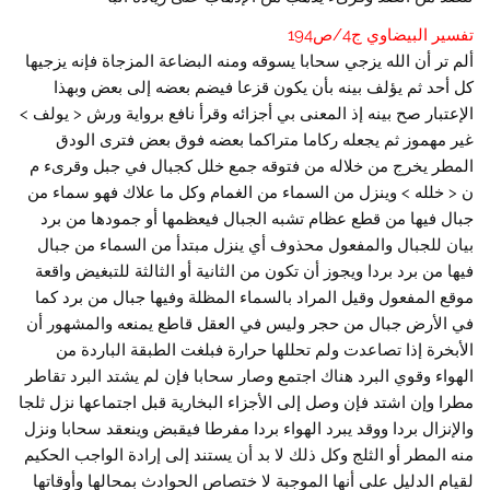
تفسير البيضاوي ج4/ص194
ألم تر أن الله يزجي سحابا يسوقه ومنه البضاعة المزجاة فإنه يزجيها
كل أحد ثم يؤلف بينه بأن يكون قزعا فيضم بعضه إلى بعض وبهذا
الإعتبار صح بينه إذ المعنى بي أجزائه وقرأ نافع برواية ورش < يولف >
غير مهموز ثم يجعله ركاما متراكما بعضه فوق بعض فترى الودق
المطر يخرج من خلاله من فتوقه جمع خلل كجبال في جبل وقرىء م
ن < خلله > وينزل من السماء من الغمام وكل ما علاك فهو سماء من
جبال فيها من قطع عظام تشبه الجبال فيعظمها أو جمودها من برد
بيان للجبال والمفعول محذوف أي ينزل مبتدأ من السماء من جبال
فيها من برد بردا ويجوز أن تكون من الثانية أو الثالثة للتبغيض واقعة
موقع المفعول وقيل المراد بالسماء المظلة وفيها جبال من برد كما
في الأرض جبال من حجر وليس في العقل قاطع يمنعه والمشهور أن
الأبخرة إذا تصاعدت ولم تحللها حرارة فبلغت الطبقة الباردة من
الهواء وقوي البرد هناك اجتمع وصار سحابا فإن لم يشتد البرد تقاطر
مطرا وإن اشتد فإن وصل إلى الأجزاء البخارية قبل اجتماعها نزل ثلجا
والإنزال بردا ووقد يبرد الهواء بردا مفرطا فيقبض وينعقد سحابا ونزل
منه المطر أو الثلج وكل ذلك لا بد أن يستند إلى إرادة الواجب الحكيم
لقيام الدليل على أنها الموجبة لا ختصاص الحوادث بمحالها وأوقاتها