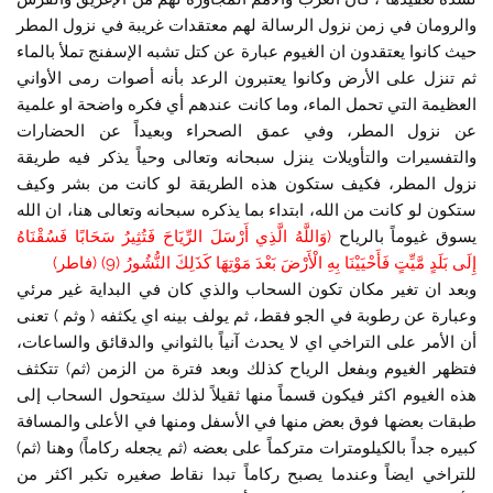
والرومان في زمن نزول الرسالة لهم معتقدات غريبة في نزول المطر
حيث كانوا يعتقدون ان الغيوم عبارة عن كتل تشبه الإسفنج تملأ بالماء
ثم تنزل على الأرض وكانوا يعتبرون الرعد بأنه أصوات رمى الأواني
العظيمة التي تحمل الماء، وما كانت عندهم أي فكره واضحة او علمية
عن نزول المطر، وفي عمق الصحراء وبعيداً عن الحضارات
والتفسيرات والتأويلات ينزل سبحانه وتعالى وحياً يذكر فيه طريقة
نزول المطر، فكيف ستكون هذه الطريقة لو كانت من بشر وكيف
ستكون لو كانت من الله، ابتداء بما يذكره سبحانه وتعالى هنا، ان الله
يسوق غيوماً بالرياح
(وَاللَّهُ الَّذِي أَرْسَلَ الرِّيَاحَ فَتُثِيرُ سَحَابًا فَسُقْنَاهُ
إِلَى بَلَدٍ مَّيِّتٍ فَأَحْيَيْنَا بِهِ الْأَرْضَ بَعْدَ مَوْتِهَا كَذَلِكَ النُّشُورُ (9) (فاطر)
وبعد ان تغير مكان تكون السحاب والذي كان في البداية غير مرئي
وعبارة عن رطوبة في الجو فقط، ثم يولف بينه اي يكثفه ( وثم ) تعنى
أن الأمر على التراخي اي لا يحدث آنياً بالثواني والدقائق والساعات،
فتظهر الغيوم وبفعل الرياح كذلك وبعد فترة من الزمن (ثم) تتكثف
هذه الغيوم اكثر فيكون قسماً منها ثقيلاً لذلك سيتحول السحاب إلى
طبقات بعضها فوق بعض منها في الأسفل ومنها في الأعلى والمسافة
كبيره جداً بالكيلومترات متركماً على بعضه (ثم يجعله ركاماً) وهنا (ثم)
للتراخي ايضاً وعندما يصبح ركاماً تبدا نقاط صغيره تكبر اكثر من