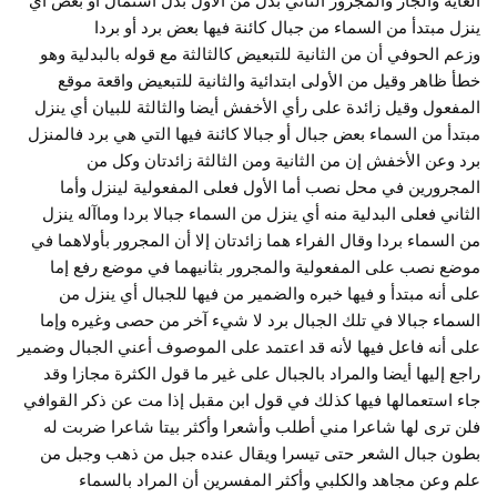
الغاية والجار والمجرور الثاني بدل من الأول بدل اشتمال أو بعض أي
ينزل مبتدأ من السماء من جبال كائنة فيها بعض برد أو بردا
وزعم الحوفي أن من الثانية للتبعيض كالثالثة مع قوله بالبدلية وهو
خطأ ظاهر وقيل من الأولى ابتدائية والثانية للتبعيض واقعة موقع
المفعول وقيل زائدة على رأي الأخفش أيضا والثالثة للبيان أي ينزل
مبتدأ من السماء بعض جبال أو جبالا كائنة فيها التي هي برد فالمنزل
برد وعن الأخفش إن من الثانية ومن الثالثة زائدتان وكل من
المجرورين في محل نصب أما الأول فعلى المفعولية لينزل وأما
الثاني فعلى البدلية منه أي ينزل من السماء جبالا بردا وماآله ينزل
من السماء بردا وقال الفراء هما زائدتان إلا أن المجرور بأولاهما في
موضع نصب على المفعولية والمجرور بثانيهما في موضع رفع إما
على أنه مبتدأ و فيها خبره والضمير من فيها للجبال أي ينزل من
السماء جبالا في تلك الجبال برد لا شيء آخر من حصى وغيره وإما
على أنه فاعل فيها لأنه قد اعتمد على الموصوف أعني الجبال وضمير
راجع إليها أيضا والمراد بالجبال على غير ما قول الكثرة مجازا وقد
جاء استعمالها فيها كذلك في قول ابن مقبل إذا مت عن ذكر القوافي
فلن ترى لها شاعرا مني أطلب وأشعرا وأكثر بيتا شاعرا ضربت له
بطون جبال الشعر حتى تيسرا ويقال عنده جبل من ذهب وجبل من
علم وعن مجاهد والكلبي وأكثر المفسرين أن المراد بالسماء