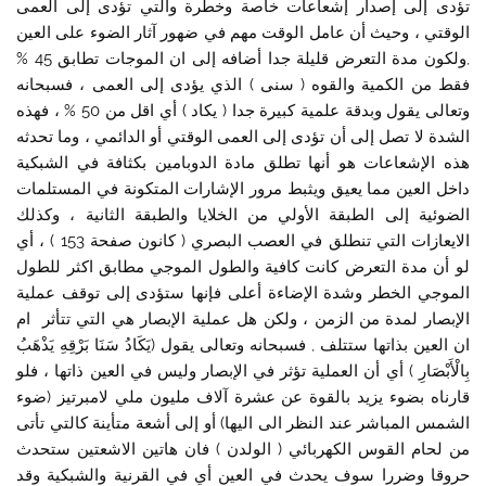
تؤدى إلى إصدار إشعاعات خاصة وخطرة والتي تؤدى إلى العمى
الوقتي ، وحيث أن عامل الوقت مهم في ضهور آثار الضوء على العين
,ولكون مدة التعرض قليلة جدا أضافه إلى ان الموجات تطابق 45 %
فقط من الكمية والقوه ( سنى ) الذي يؤدى إلى العمى ، فسبحانه
وتعالى يقول وبدقة علمية كبيرة جدا ( يكاد ) أي اقل من 50 % ، فهذه
الشدة لا تصل إلى أن تؤدى إلى العمى الوقتي أو الدائمي ، وما تحدثه
هذه الإشعاعات هو أنها تطلق مادة الدوبامين بكثافة في الشبكية
داخل العين مما يعيق ويثبط مرور الإشارات المتكونة في المستلمات
الضوئية إلى الطبقة الأولي من الخلايا والطبقة الثانية ، وكذلك
الايعازات التي تنطلق في العصب البصري ( كانون صفحة 153 ) ، أي
لو أن مدة التعرض كانت كافية والطول الموجي مطابق اكثر للطول
الموجي الخطر وشدة الإضاءة أعلى فإنها ستؤدى إلى توقف عملية
الإبصار لمدة من الزمن ، ولكن هل عملية الإبصار هي التي تتأثر ام
ان العين بذاتها ستتلف , فسبحانه وتعالى يقول (يَكَادُ سَنَا بَرْقِهِ يَذْهَبُ
بِالْأَبْصَارِ ) أي أن العملية تؤثر في الإبصار وليس في العين ذاتها ، فلو
قارناه بضوء يزيد بالقوة عن عشرة آلاف مليون ملي لامبرتيز (ضوء
الشمس المباشر عند النظر الى اليها) أو إلى أشعة متأينة كالتي تأتى
من لحام القوس الكهربائي ( الولدن ) فان هاتين الاشعتين ستحدث
حروقا وضررا سوف يحدث في العين أي في القرنية والشبكية وقد