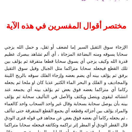
مختصر أقوال المفسرين في هذه الآية
الإزجاء سوق الثقيل السير إما لضعف أو ثقل، و حمل الله يزجي
سحابا يسوقه ومنه البضاعة المزجاة ، أي ألم تشاهد ببصرك عظيم
قدرة الله وكيف يزجي أي يسوق سحابا قطعا متفرقة ثم يؤلف بين
تلك القطع فيجعله سحابا متراكما مثل الجبال وقيل سوق الثقيل
برفق ثم يؤلف بينه أي يضم بعضه وإزجاء الفلك سوقه بالريح اللينة
والمجاديف و الفلك و البحر الماء الكثير عذبا كان او ملحا ثم يجعله
ركاما أي متراكما بعضه فوق بعض ثم يؤلف بينه أي يجمعه عند
انتشائه ليقوى ويتصل ويكثف والأصل في التأليف سحابة ثم يؤلف
بينه بأن يوصل سحابة بسحابة وقال غير واحد السحاب واحد كالعماء
والمراد يؤلف بين أجزائه وقطعه أي يجمع القطع المتفرقة حتى تتألف
، ثم يجعله ركاما أي بعضه فوق بعض عن مجاهد في قوله فترى الودق
قال القطر الودق أو المطر إثر تراكمه وتكاثفه فيجعله سحابا متراكما
مثل الجبال ، او فترى الودق أي الوابل والمطر يخرج من خلال