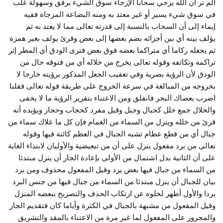
ألم تر أن الله يزجي سحابا الإزجاء سوق الشيء برفق وسهولة غلب
في سوق شيء يسير أو غير معتد به ومنه البضاعة المزجاة ففيه
إيماء إلى أن السحاب بالنسبة إلى قدرته تعالى مما لا يعتد به ثم
يؤلف بينه أي بين أجزائه بضم بعضها إلى بعض وقرئ يولف بغير همزة
ثم يجعله ركاما أي متراكما بعضه فوق بعض فترى الودق أي المطر إثر
تراكمه وتكاثفه وقوله تعالى يخرج من خلاله أي من فتوقه حال من
الودق لأن الرؤية بصرية وفي تعقيب الجعل المذكور برؤيته خارجا لا
بخروجه من المبالغة في سرعة الخروج على طريقة قوله تعالى فقلنا
اضرب بعصاك البحر فانفلق ومن الاعتناء بتقرير الرؤية ما لا يخفى
والخلال جمع خلل كجبال وجبل وقيل مفرد كحجاب وحجاز ويؤيده أنه
قرئ من خلله وينزل من السماء من الغمام فإن كل ما علاك سماء من
جبال أي من قطع عظام تشبه الجبال في العظم كائنة فيها وقوله
تعالى من برد مفعول ينزل على أن من تبعيضية والأوليان لابتداء الغاية
على أن الثانية بدل اشتمال من الأولى بإعادة الجار أن ينزل مبتدئا
من السماء من جبال فيها بعض يرد وقيل المفعول محذوف ومن برد
بيان للجبال أن ينزل مبتدئا من السماء من جبال فيها من جنس البرد
بردا والأول أظهر لخلوه عن ارتكاب الحذف والتصريح ببعضه المنزل
وقيل المفعول من مشبهة بالجبال في الكثرة وأياما كان فتقديم الجار
والمجرور على المفعول لما غير مرة من الاعتناء بالمقد والتشريق