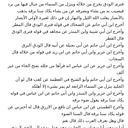
فترى الودق يخرج من خلاله وينزل من السماء من جبال فيها من برد
فيصيب به من يشاء ويصرفه عن من يشاء يكاد سنا برقه يذهب
بالأبصار يقلب الله الليل والنهار إن في ذلك لعبرة لأولي الأبصار
أخرج ابن أبي حاتم عن الضحاك في قوله فترى الودق قال المطر
وأخرج ابن أبي شيبة وابن المنذر عن مجاهد في قوله فترى الودق
قال القطر
وأخرج ابن أبي حاتم عن أبي بجيلة عن أبيه قال الودق البرق
وأخرج ابن جرير وابن أبي حاتم عن ابن زيد في قوله من خلاله قال
السحاب
وأخرج ابن جرير عن ابن عباس انه قرأها من خلله بفتح الخاء من غير
ألف
وأخرج ابن أبي حاتم وأبو الشيخ في العظمة عن كعب قال لو أن
الجليد ينزل من السماء الرابعة لم يمر بشيء إلا أهلكه
وأخرج ابن جرير وابن المنذر وابن أبي حاتم عن ابن عباس في قوله
يكاد سنا برقه يقول ضوء برقه
وأخرج الطستي عن ابن عباس ان نافع بن الازرق قال له أخبرني عن
قوله يكاد سنا برقه قال السنا الضوء
قال وهل تعرف العرب ذلك قال نعم
أما سمعت أبا سفيان بن الحارث وهو يقول يدعو إلى الحق لا ينبغي