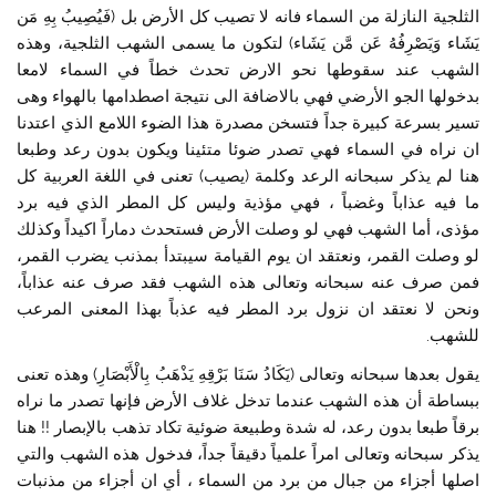
الثلجية النازلة من السماء فانه لا تصيب كل الأرض بل (فَيُصِيبُ بِهِ مَن
يَشَاء وَيَصْرِفُهُ عَن مَّن يَشَاء) لتكون ما يسمى الشهب الثلجية، وهذه
الشهب عند سقوطها نحو الارض تحدث خطاً في السماء لامعا
بدخولها الجو الأرضي فهي بالاضافة الى نتيجة اصطدامها بالهواء وهى
تسير بسرعة كبيرة جداً فتسخن مصدرة هذا الضوء اللامع الذي اعتدنا
ان نراه في السماء فهي تصدر ضوئا متئينا ويكون بدون رعد وطبعا
هنا لم يذكر سبحانه الرعد وكلمة (يصيب) تعنى في اللغة العربية كل
ما فيه عذاباً وغضباً ، فهي مؤذية وليس كل المطر الذي فيه برد
مؤذى، أما الشهب فهي لو وصلت الأرض فستحدث دماراً اكيداً وكذلك
لو وصلت القمر، ونعتقد ان يوم القيامة سيبتدأ بمذنب يضرب القمر،
فمن صرف عنه سبحانه وتعالى هذه الشهب فقد صرف عنه عذاباً،
ونحن لا نعتقد ان نزول برد المطر فيه عذباً بهذا المعنى المرعب
للشهب.
يقول بعدها سبحانه وتعالى (يَكَادُ سَنَا بَرْقِهِ يَذْهَبُ بِالْأَبْصَارِ) وهذه تعنى
ببساطة أن هذه الشهب عندما تدخل غلاف الأرض فإنها تصدر ما نراه
برقاً طبعا بدون رعد، له شدة وطبيعة ضوئية تكاد تذهب بالإبصار !! هنا
يذكر سبحانه وتعالى امراً علمياً دقيقاً جداً، فدخول هذه الشهب والتي
اصلها أجزاء من جبال من برد من السماء ، أي ان أجزاء من مذنبات