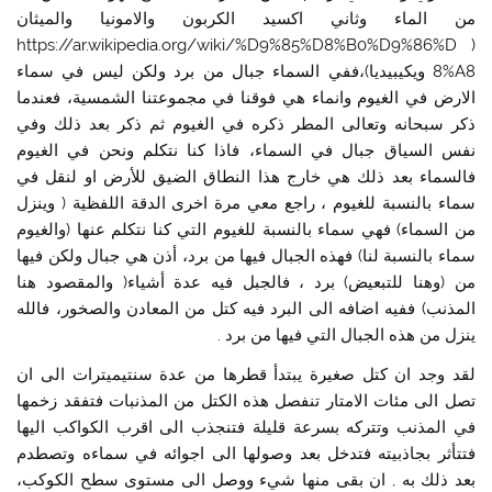
من الماء وثاني اكسيد الكربون والامونيا والميثان
( https://ar.wikipedia.org/wiki/%D9%85%D8%B0%D9%86%D
8%A8 ويكيبيديا)،ففي السماء جبال من برد ولكن ليس في سماء
الارض في الغيوم وانماء هي فوقنا في مجموعتنا الشمسية، فعندما
ذكر سبحانه وتعالى المطر ذكره في الغيوم ثم ذكر بعد ذلك وفي
نفس السياق جبال في السماء، فاذا كنا نتكلم ونحن في الغيوم
فالسماء بعد ذلك هي خارج هذا النطاق الضيق للأرض او لنقل في
سماء بالنسبة للغيوم ، راجع معي مرة اخرى الدقة اللفظية ( وينزل
من السماء) فهي سماء بالنسبة للغيوم التي كنا نتكلم عنها (والغيوم
سماء بالنسبة لنا) فهذه الجبال فيها من برد، أذن هي جبال ولكن فيها
من (وهنا للتبعيض) برد ، فالجبل فيه عدة أشياء( والمقصود هنا
المذنب) ففيه اضافه الى البرد فيه كتل من المعادن والصخور، فالله
ينزل من هذه الجبال التي فيها من برد .
لقد وجد ان كتل صغيرة يبتدأ قطرها من عدة سنتيميترات الى ان
تصل الى مئات الامتار تنفصل هذه الكتل من المذنبات فتفقد زخمها
في المذنب وتتركه بسرعة قليلة فتنجذب الى اقرب الكواكب اليها
فتتأثر بجاذبيته فتدخل بعد وصولها الى اجوائه في سماءه وتصطدم
بعد ذلك به , ان بقى منها شيء ووصل الى مستوى سطح الكوكب،