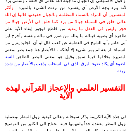
و قول الأصبهاني إن الجبال ما جبله الله تعالى أي خلقه ، وسمي بردا
لأنه يبرد وجه الأرض أي يقشره من بردت الشيء بالمبرد ,
وأكثر
المفسرين أن المراد بالسماء المظلمة وبالجبال حقيقتها قالوا إن الله
تعالى خلق في السماء جبالا من برد كما خلق في الأرض جبالا من
حجر وليس في العقل ما ينفيه
من قاطع فيجوز إبقاء الآية على
ظاهره أي يصيبه فيناله ما يناله من ضرر في ماله ونفسه وأخرج ابن
أبي حاتم وأبو الشيخ في العظمة عن كعب قال لو أن الجليد ينزل من
السماء الرابعة لم يمر بشيء إلا أهلكه ، فالأبصار هنا جمع بصر بمعنى
البصيرة بخلافها فيما سبق وقيل هو بمعنى البصر الظاهر,
السنا
الضوء أى يكاد ضوء البرق الذى في السحاب يذهب بالأبصار من شدة
بريقه
التفسير العلمي والإعجاز القرآني لهذه
الآية
في هذه الآية الكريمة يذكر سبحانه وتعالى كيفية نزول المطر ،وعملية
نزول المطر معقدة جداً ولفهمها فإننا نحتاج الى الكثير من التوضيح
لشدة تعقيدها ، كان العرب والأمم المجاورة لهم من الإغريق والفرس