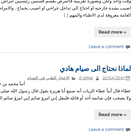
وقت واحد ولكن وبصورة تقريبيه فالمرض يقسم قسمين رئيسيين امراض مزم
اصيب بشدة خارجيه او احتاج الى تداخل جراحي او اصيب بخماج , والامراض
العامة معروفة لدى الاطباء والمهم […]
» Read more
Leave a comment
لماذا نحتاج الى صيام هادي
22/04/2015
d-omar
الاعجاز الطبي في الصيام
أنبأ محمد بن ح
عطاء قال أنبأ عطاء الزيات أنه سمع أبا هريرة يقول قال رسول الله صلى ا
ولا يصخب فإن شاتمه أحد أو قاتله فليقل إني امرؤ صائم إني امرؤ صائم ال
» Read more
Leave a comment