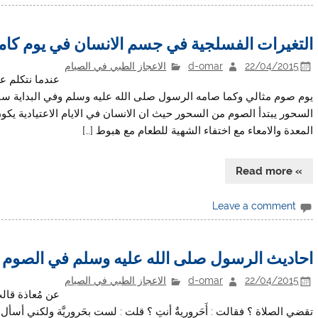
التغيرات الفسلجية في جسم الانسان في يوم كا
22/04/2015
d-omar
الاعجاز الطبي في الصيام
عندما نتكلم ع
يوم صوم مثالي وكما صامه الرسول صلى الله عليه وسلم وفي البداية س
السحور يبتدأ الصوم من السحور حيث ان الانسان في الايام الاعتيادية ي
المعدة والامعاء مع اختفاء الشهية للطعام مع هبوط […]
» Read more
Leave a comment
احاديث الرسول صلى الله عليه وسلم في الصوم
22/04/2015
d-omar
الاعجاز الطبي في الصيام
عن مُعاذة قال
تقضي الصلاة ؟ فقالت : أَحَروريةٌ أنتِ ؟ قلت : لست بحَروريَّة ولكني أسأل ؟ ق