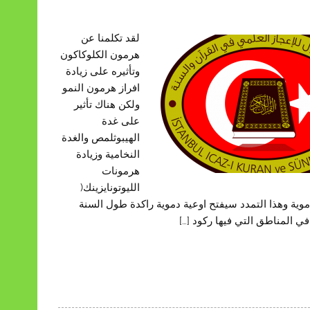
لقد تكلمنا عن
هرمون الكلوكاكون
وتأثيره على زيادة
افراز هرمون النمو
ولكن هناك تأثير
على غدة
الهيبوثلمص والغدة
النخامية وزيادة
هرمونات
الليوتونايزينك(
موية وهذا التمدد سيفتح اوعية دموية راكدة طول السنة
 المناطق التي فيها ركود […]