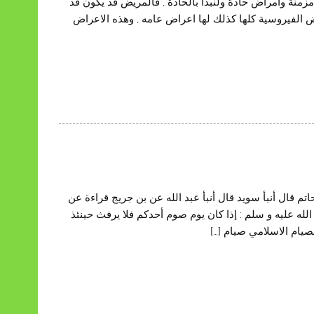
نة وامراض حادة ولنبدأ بالحادة , فالمريض قد يكون قد
 الفيروسية كلها كذلك لها اعراض عامه , وهذه الاعراض
اتم قال أنبأ سويد قال أنبأ عبد الله عن بن جريج قراءة عن
لله عليه و سلم : إذا كان يوم صوم أحدكم فلا يرفث حينئذ
صيام الاسلامي صيام […]