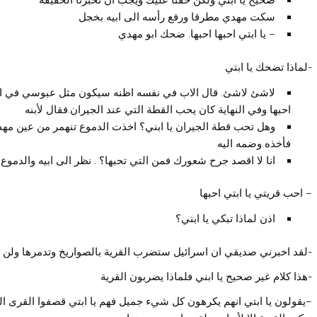
صحيح يا ابني ولكن خفنا عليك ويجب ان تخبرنا الحقيقة
سكت مهدي مطرقا ورفع رأسه الى ابيه بخجل
– يا ابتي احبها احبها. ضحك ابو مهدي
-لماذا تضحك يا ابتي
لاشئ لاشئ. قال الاب في نفسه اظنه سيكون مثل عبوسي في المس
احبها وفي النهاية كان يحب القطة التي عند الجيران.فقال لأبنه
وهل تحب قطة الجيران يا ابني؟ اخذت الدموع تنهمر من عين مهد
فأخذه وضمه اليه
انا لا اقصد جرح شعورك فمن التي تحبها؟ . نظر الى ابيه والدموع 
– احب قريتي يا ابتي احبها
اذن لماذا تبكي يا ابني؟
-لقد اخبرني صديقي ان اسرائيل ستضرب القرية بالصواريخ وتدمرها ولن ي
-هذا كلام غير صحيح يا ابني فلماذا يضربون القرية
–يقولون يا ابتي انهم يكرهون كل شيء جميل فهم يا ابتي قصفوا القرى ال