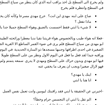
ولم يخرج الى السطح بل اخذ يراقب ابنه الذي كان ينظر من سياج السطح 
في السطح وانتظره فلم يخرج
صاح على ابنه: مهدي اين انت؟ . خرج مهدي مسرعا وكأنه كان يخ
ماذا تفعل ؟
لا شيء يا ابتي فقط احسست بالضيق وهواء السطح جميلا جدا يا 
-فعلا انه هواء طيب وبالخصوص هواء قريتنا نقيا نديا معطرا ورائحته الطي
ابو مهدي من سياج السطح فلم يرى في ضوء القمر الساطع الا القرية الجم
الصغيرة في احدى اطرافها وجنبها مسجدها ذو المنارة الحديدية .في الي
وراقبه جيدا لقد فعل ما فعل في اليوم الاول ونظر من على السطح طويلا
فيها ابو مهدي وبدون حراك على السطح ومهدي لا يدري. سمعه يتمتم ولم يفه
فهو لازال صغيرا ويجب ان يعرف ما يخفي عنه
اينك يا مهدي؟
انا هنا يا ابتي
-اخبرني عن الحقيقة يا ابني فقد راقبتك ليومين وانت تعمل نفس العمل
الم تقل يا ابتي ان التجسس حرام وخطأ؟